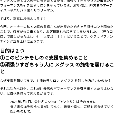
インド人の夫と３人の子どもを育てながら、頑張りすぎちゃう人の最高のパ
フォーマンスを引き出すサロンをやっています。お客様は、経営者やアーテ
ィストやバリバリ働くサラリーマン。
ずばり、正直にお伝えします！
今回、オーナーの私と店長の香織さんが出産のため６ヶ月間サロンを閉めた
ことで、収支が火の車となり、お客様離れも起きてしまいました。（元々コ
ロナで厳しかった上に…）「大変だ！！！」ということで、クラウドファン
ディング立ち上げに至ります。
目的は２つ
①このピンチをしのぐ支援を集めること
②頑張りすぎちゃう人に メグラス の施術を届けるこ
と
なぜ支援を頂いてまで、血流改善サロン メグラス を残した方がいいのか？
それは私たち以外、これだけ最高のパフォーマンスを引き出す人たちはいな
い、と自信を持って言えるからです。
2023年2月1日、会社名のAnkur（アンクル）はそのままに
皆さまの血を巡らせるだけでなく、元気や幸せ、ご縁も巡らせていく
想いをのせて。