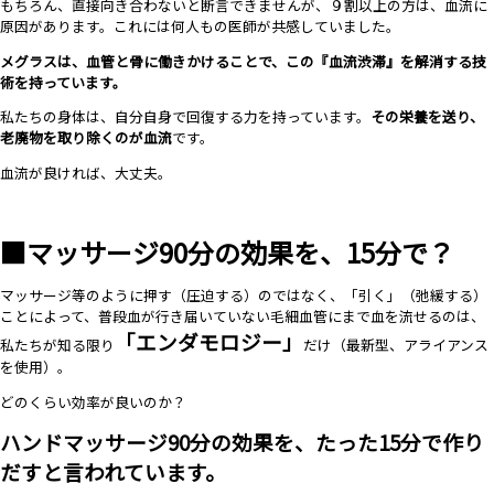
もちろん、直接向き合わないと断言できませんが、９割以上の方は、血流に
原因があります。これには何人もの医師が共感していました。
メグラスは、血管と骨に働きかけることで、この『血流渋滞』を解消する技
術を持っています。
私たちの身体は、自分自身で回復する力を持っています。
その栄養を送り、
老廃物を取り除くのが血流
です。
血流が良ければ、大丈夫。
■マッサージ90分の効果を、15分で？
マッサージ等のように押す（圧迫する）のではなく、「引く」（弛緩する）
ことによって、普段血が行き届いていない毛細血管にまで血を流せるのは、
「エンダモロジー」
私たちが知る限り
だけ（最新型、アライアンス
を使用）。
どのくらい効率が良いのか？
ハンドマッサージ90分の効果を、たった15分で作り
だすと言われています。