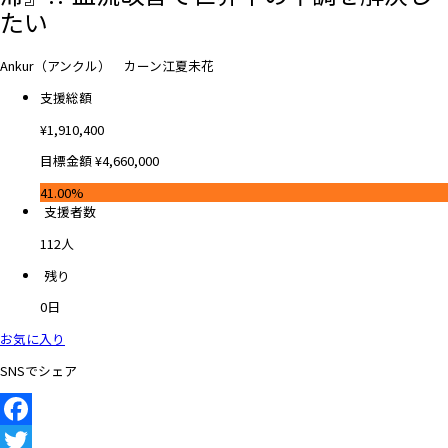
たい
Ankur（アンクル） カーン江夏未花
支援総額
¥
1,910,400
目標金額
¥
4,660,000
41.00%
支援者数
112
人
残り
0
日
お気に入り
SNSでシェア
Facebook