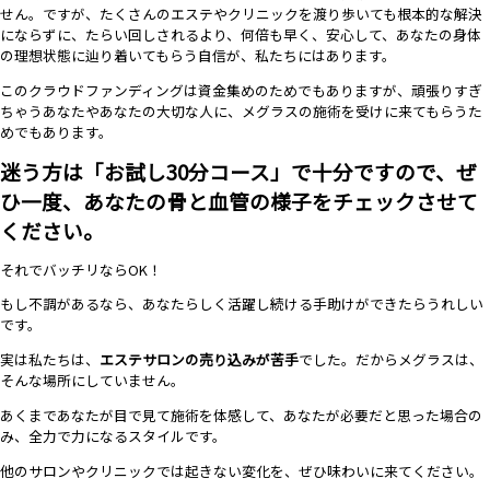
せん。ですが、たくさんのエステやクリニックを渡り歩いても根本的な解決
にならずに、たらい回しされるより、何倍も早く、安心して、あなたの身体
の理想状態に辿り着いてもらう
自信が、
私たちにはあります。
このクラウドファンディングは資金集めのためでもありますが、頑張りすぎ
ちゃうあなたやあなたの大切な人に、メグラスの施術を受けに来てもらうた
めでもあります。
迷う方は「お試し30分コース」で十分ですので、ぜ
ひ一度、あなたの骨と血管の様子をチェックさせて
ください。
それでバッチリならOK！
もし不調があるなら、あなたらしく活躍し続ける手助けができたらうれしい
です。
実は私たちは、
エステサロンの売り込みが苦手
でした。だからメグラスは、
そんな場所にしていません。
あくまであなたが目で見て施術を体感して、あなたが必要だと思った場合の
み、全力で力になるスタイルです。
他のサロンやクリニックでは起きない変化を、ぜひ味わいに来てください。