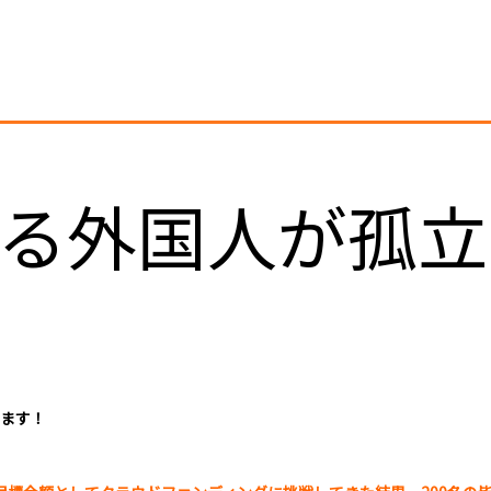
る外国人が孤立
ます！