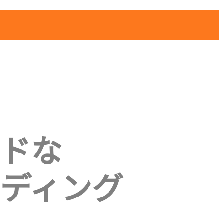
ドな
ディング