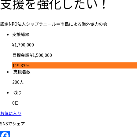
支援を強化したい！
認定NPO法人シャプラニール＝市民による海外協力の会
支援総額
¥
1,790,000
目標金額
¥
1,500,000
119.33%
支援者数
200
人
残り
0
日
お気に入り
SNSでシェア