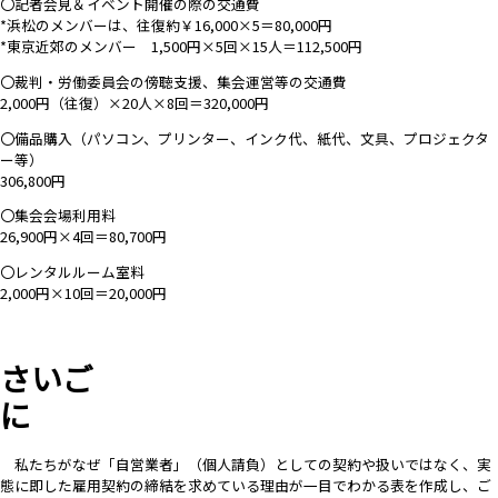
〇記者会見＆イベント開催の際の交通費
*浜松のメンバーは、往復約￥16,000×5＝80,000円
*東京近郊のメンバー 1,500円×5回×15人＝112,500円
〇裁判・労働委員会の傍聴支援、集会運営等の交通費
2,000円（往復）×20人×8回＝320,000円
〇備品購入（パソコン、プリンター、インク代、紙代、文具、プロジェクタ
ー等）
306,800円
〇集会会場利用料
26,900円×4回＝80,700円
〇レンタルルーム室料
2,000円×10回＝20,000円
さいご
に
私たちがなぜ「自営業者」（個人請負）としての契約や扱いではなく、実
態に即した雇用契約の締結を求めている理由が一目でわかる表を作成し、ご