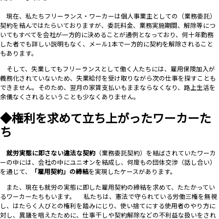
現在、私たちフリーランス・ワーカーは個人事業主としての（業務委託）
契約を結んではたらいておりますが、委託料金、業務実施期間、解除等につ
いてもすべてを会社が一方的に決めることが通例となっており、何十年勤務
した者でも詳しい説明もなく、メール1本で一方的に契約を解除されること
もあります。
そして、失業しても
フリーランスとして働く人たち
には、雇用保険加入が
義務化されていないため、失業給付を受け取りながら次の仕事を探すことも
できません。そのため、翌月の家賃支払いもままならなくなり、路上生活を
余儀なくされるということも少なくありません。
◆権利を求めて立ち上がったワーカーた
ち
就労実態に即さない違法な契約
（業務委託契約）を結ばされていたワーカ
ーの中には、会社の中にユニオンを結成し、何度もの団体交渉（話し合い）
を通じて、
「雇用契約」の締結
を実現したケースがあります。
また、現在も就労の実態に即した雇用契約の締結を求めて、たたかってい
るワーカーたちもいます。
私たちは、憲法で守られている労働三権を無視
し、はたらく人びとの権利を踏みにじり、使い捨てにする使用者のやり方に
対し、異議を唱えたために、仕事干しや契約解除などの不利益な扱いをされ