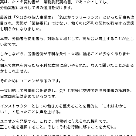
実は、たとえ契約書が「業務委託契約書」であったとしても、
労働実態に照らして法の適用を受けます。
最近は「名ばかり個人事業主」「名ばかりフリーランス」といった記事も注
目され、実態が「業務委託」ではない、働くのに不利な契約を強制する実態
も明らかになりました。
本来、労働者も使用者も、対等な立場として、高め合い向上することが正し
い道です。
しかしながら、労働者側が不利な条件・立場に陥ることが少なくありませ
ん。
個人で意見を言ったら不利な立場に追いやられた、なんて聞いたことがある
かもしれません。
そのためにユニオンがあるのです。
一致団結して労働組合を結成し、会社と対等に交渉できる労働者の権利を、
日本国憲法は定めているのです。
インストラクターとしての働き方を整えることを目的に 「これはおかし
い！」と思ったことに声を上げる。
ユニオンを発足する。これは、労働者に与えられた権利です。
正しい道を選択すること。そしてそれを行動に移すことを大切に。