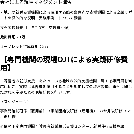
会社による現場マネジメント講習
・地元の就労支援機関による雇用する際の留意点や支援機関による企業サポ
ートの具体的な説明、
実践事例
について講義
専門家依頼費用：各社3万（交通費別途）
撮影費用：1万
リーフレット作成費用：5万
【専門機関の現場OJTによる実践研修費
用】
障害者の就労支援にあたっている地域の公的支援機関に属する専門員を当
店に招き、実際に障害者を雇用することを想定しての環境整備、事例に即し
た対応を学ぶための現場研修を行います。
〈スケジュール〉
事業開始前研修（雇用前）→事業開始後研修（雇用後）→3か月後研修→6か
月後研修
※依頼予定専門機関：
障害者就業生活支援センター、就労移行支援施設