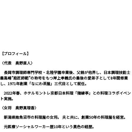
【プロフィール】
〈代表 奥野直人〉
長岡市調理師専門学校・北陸学園卒業後、父親が他界し、日本調理技能士
最高峰”庖匠師範”の称号をもつ岸上孝義氏の最後の愛弟子として8年間修業
し、1971年創業「なにわ茶屋」三代目として就任。
2022年春、ホテルモントレ京都日本料理「隨縁亭」との料理コラボイベン
ト実施。
〈女将 奥野真理香〉
新潟県南魚沼市の料理屋の女将。
夫と共に、創業50年の料理屋を経営。
元医療ソーシャルワーカー歴10年という異色の経歴。