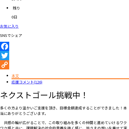
残り
0
日
お気に入り
SNSでシェア
Facebook
Twitter
Copy
本文
応援コメント(126)
Link
ネクストゴール挑戦中！
多くの方より温かいご支援を頂き、目標金額達成することができました！本
当にありがとうございます。
共感の輪が広がることで、この取り組みを多くの仲間と進めていけるワク
ワク感と共に、課題解決の社会的意義を強く感じ、皆さまの想いを乗せて実