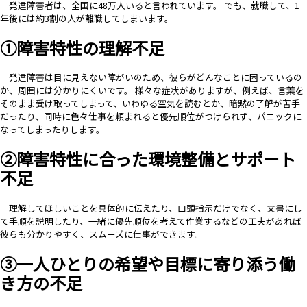
発達障害者は、全国に48万人いると言われています。 で
も、就職して、1
年後には約3割の人が離職してしまいます。
①障害特性の理解不足
発達障害は目に見えない障がいのため、彼らがどんなことに困っているの
か、周囲には分かりにくいです。
様々な症状がありますが、例えば、言葉を
そのまま受け取ってしまって、
いわゆる空気を読むとか、暗黙の了解が苦手
だったり、同時に色々仕事を頼まれると
優先順位がつけられず、パニックに
なってしまったりします。
②障害特性に合った環境整備とサポート
不足
理解してほしいことを具体的に伝えたり、
口頭指示だけでなく、文書にし
て手順を説明したり、
一緒に優先順位を考えて作業するなどの工夫があれば
彼らも分かりやすく、スムーズに仕事ができます。
③一人ひとりの希望や目標に寄り添う働
き方の不足