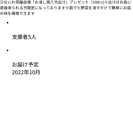
③なにわ茶屋自慢「お浸し用八方出汁」プレゼント（300cc)※出汁はお店に
直接来られる方限定になっております※茹でた野菜を浸すだけで簡単にお店
の味を再現できます
支援者
5
人
お届け予定
2022年10月