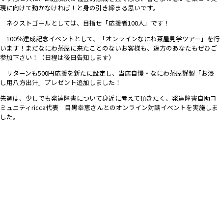
現に向けて動かなければ！と身の引き締まる思いです。
ネクストゴールとしては、目指せ「応援者100人」です！
100％達成記念イベントとして、「オンラインなにわ茶屋見学ツアー」を行
います！まだなにわ茶屋に来たことのないお客様も、遠方のあなたもぜひご
参加下さい！（日程は後日告知します）
リターンも500円応援を新たに設定し、当店自慢・なにわ茶屋謹製「お浸
し用八方出汁」プレゼント追加しました！
先週は、少しでも発達障害について身近に考えて頂きたく、発達障害自助コ
ミュニティricca代表 目黒幸恵さんとのオンライン対談イベントを実施しま
した。