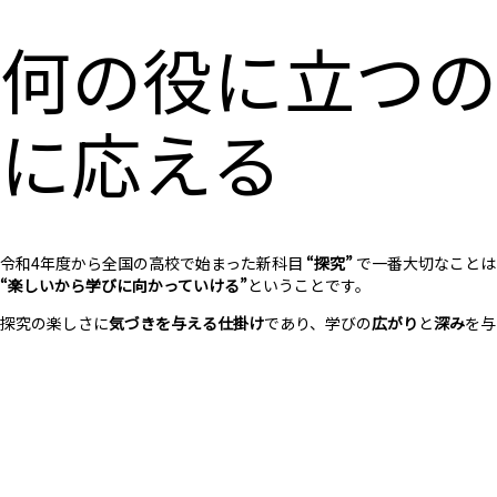
何の役に立つの
に応える
令和4年度から全国の高校で始まった新科目
“探究”
で一番大切なことは
“楽しいから学びに向かっていける”
ということです。
探究の楽しさに
気づきを与える仕掛け
であり、学びの
広がり
と
深み
を与