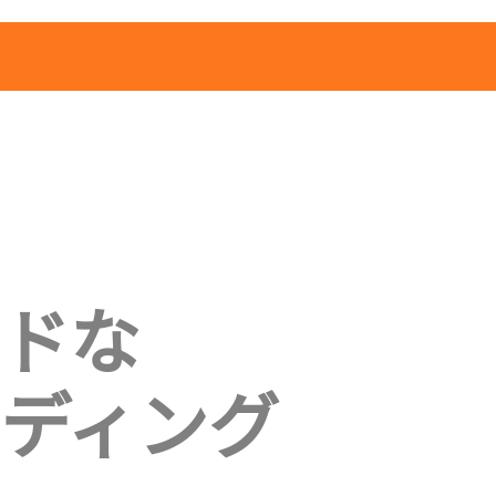
ドな
ディング