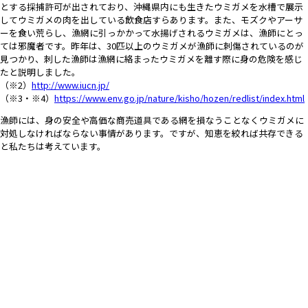
とする採捕許可が出されており、沖縄県内にも生きたウミガメを水槽で展示
してウミガメの肉を出している飲食店すらあります。また、モズクやアーサ
ーを食い荒らし、漁網に引っかかって水揚げされるウミガメは、漁師にとっ
ては邪魔者です。昨年は、30匹以上のウミガメが漁師に刺傷されているのが
見つかり、刺した漁師は漁網に絡まったウミガメを離す際に身の危険を感じ
たと説明しました。
（※2）
http://www.iucn.jp/
（※3・※4）
https://www.env.go.jp/nature/kisho/hozen/redlist/index.html
漁師には、身の安全や高価な商売道具である網を損なうことなくウミガメに
対処しなければならない事情があります。ですが、知恵を絞れば共存できる
と私たちは考えています。