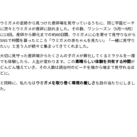
ウミガメの足跡から見つけた産卵場を見守っているうちに、同じ宇座ビーチ
に次々とウミガメが産卵に訪れました。その数、ワンシーズン（5月〜9月）
に13回。産卵から孵化までの約60日間、ウミガメに心を寄せて見守りながら
SNSで仲間を募ったところ「ウミガメの赤ちゃんを見たい」「一緒に見守り
たい」と言う人が続々と集まってきてくれました。
大切に見守った産卵場からたくさんの子ガメが孵化してくるミラクルを一度
でも体験したら、人生が変わります。この
素晴らしい体験を共有する仲間
が
どんどん増えていき、その人数は読谷村のビーチを端から端まで見守れるほ
どに。
と同時に、私たちは
ウミガメを取り巻く環境の厳しさ
も目の当たりにしまし
た。