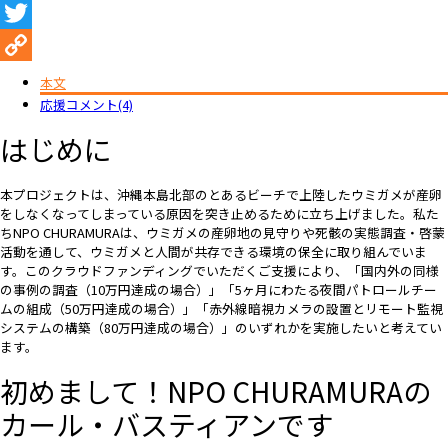
Facebook
Twitter
Copy
本文
応援コメント(4)
Link
はじめに
本プロジェクトは、沖縄本島北部のとあるビーチで上陸したウミガメが産卵
をしなくなってしまっている原因を突き止めるために立ち上げました。私た
ちNPO CHURAMURAは、ウミガメの産卵地の見守りや死骸の実態調査・啓蒙
活動を通して、ウミガメと人間が共存できる環境の保全に取り組んでいま
す。このクラウドファンディングでいただくご支援により、「国内外の同様
の事例の調査（10万円達成の場合）」「5ヶ月にわたる夜間パトロールチー
ムの組成（50万円達成の場合）」「赤外線暗視カメラの設置とリモート監視
システムの構築（80万円達成の場合）」のいずれかを実施したいと考えてい
ます。
初めまして！NPO CHURAMURAの
カール・バスティアンです