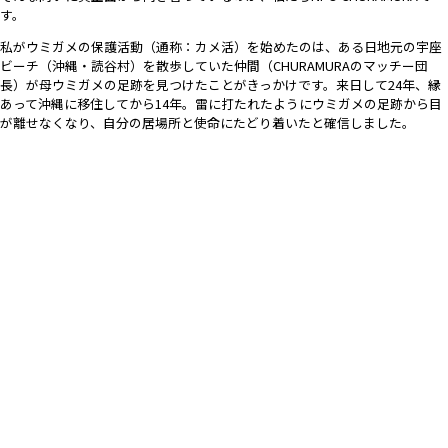
す。
私がウミガメの保護活動（通称：カメ活）を始めたのは、ある日地元の宇座
ビーチ（沖縄・読谷村）を散歩していた仲間（CHURAMURAのマッチー団
長）が母ウミガメの足跡を見つけたことがきっかけです。来日して24年、縁
あって沖縄に移住してから14年。雷に打たれたようにウミガメの足跡から目
が離せなくなり、自分の居場所と使命にたどり着いたと確信しました。