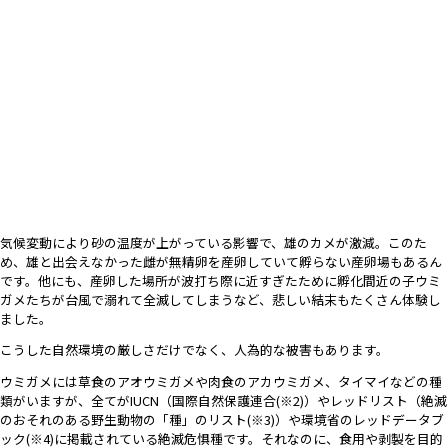
気候変動により砂の温度が上がっている影響で、雄のカメが激減。このた
め、雄と出会えなかった雌が無精卵を産卵していて孵らない産卵場もあるん
です。他にも、産卵した場所が波打ち際に近すぎたために孵化間近の子ウミ
ガメたちが台風で溺れて全滅してしまうなど、悲しい結末もたくさん体験し
ました。
こうした自然環境の厳しさだけでなく、人為的な被害もあります。
ウミガメには草食のアオウミガメや肉食のアカウミガメ、タイマイなどの種
類がいますが、全てがIUCN（国際自然保護連合(※2)）やレッドリスト（絶滅
のおそれのある野生動物の「種」のリスト(※3)）や環境省のレッドデータブ
ック(※4)に掲載されている絶滅危惧種です。それなのに、食用や剥製を目的