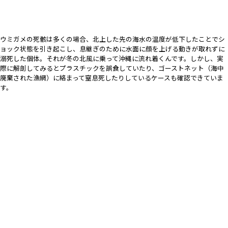
ウミガメの死骸は多くの場合、北上した先の海水の温度が低下したことでシ
ョック状態を引き起こし、息継ぎのために水面に顔を上げる動きが取れずに
溺死した個体。それが冬の北風に乗って沖縄に流れ着くんです。しかし、実
際に解剖してみるとプラスチックを誤食していたり、ゴーストネット（海中
廃棄された漁網）に絡まって窒息死したりしているケースも確認できていま
す。