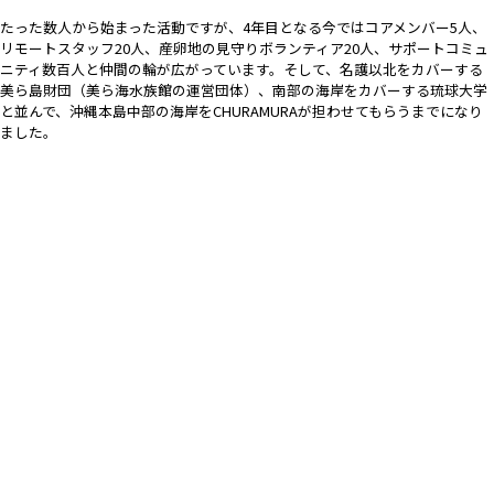
たった数人から始まった活動ですが、4年目となる今では
コアメンバー
5
人、
リモートスタッフ
20
人、産卵地の見守りボランティア
20
人、サポートコミュ
ニティ数百人と仲間の輪が広がっています。そして、名護以北をカバーする
美ら島財団（美ら海水族館の運営団体）、南部の海岸をカバーする琉球大学
と並んで、沖縄本島中部の海岸をCHURAMURAが担わせてもらうまでになり
ました。