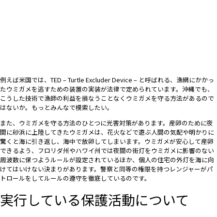
例えば米国では、TED – Turtle Excluder Device – と呼ばれる、漁網にかかっ
たウミガメを逃すための装置の実装が法律で定められています。沖縄でも、
こうした技術で漁師の利益を損なうことなくウミガメを守る方法があるので
はないか。もっとみんなで模索したい。
また、ウミガメを守る方法のひとつに光害対策があります。産卵のために夜
間に砂浜に上陸してきたウミガメは、花火などで遊ぶ人間の気配や明かりに
驚くと海に引き返し、海中で放卵してしまいます。ウミガメが安心して産卵
できるよう、フロリダ州やハワイ州では夜間の街灯をウミガメに影響のない
周波数に保つようルールが設定されているほか、個人の住宅の外灯を海に向
けてはいけない決まりがあります。警察と同等の権限を持つレンジャーがパ
トロールをしてルールの遵守を徹底しているのです。
実行している保護活動について