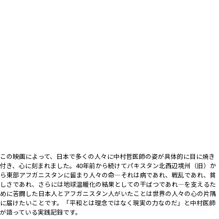
この映画によって、日本で多くの人々に中村哲医師の姿が具体的に目に焼き
付き、心に刻まれました。40年前から続けてパキスタン北西辺境州（旧）か
ら東部アフガニスタンに留まり人々の命―それは病であれ、戦乱であれ、貧
しさであれ、さらには地球温暖化の結果としての干ばつであれ―を支えるた
めに苦闘した日本人とアフガニスタン人がいたことは世界の人々の心の片隅
に届けたいことです。「平和とは理念ではなく現実の力なのだ」と中村医師
が語っている実践記録です。