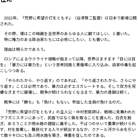
2022年、『荒野に希望の灯をともす』（谷津賢二監督）は日本で劇場公開
された。
その際、僕はこの映画を全世界のあらゆる人に観てほしい、と書いた。
特に権力のある政治家たちには必修にしたい、とも書いた。
理由は明らかであろう。
ロシアによるウクライナ侵略が始まって以降、世界はますます「目には目
を」「暴力には暴力を」という思考回路と悪循環に入り込み、自家中毒を起
こしつつある。
「やられたから、やり返す」のであれば、「やり返されたから、さらにや
り返す」ことは必然であり、暴力は必ずエスカレートする。そして双方を完
膚なきまでに破壊し、戦争が続けられなくなるまで、暴力の連鎖は続く。
戦争には「勝ち」も「負け」もない。参加した全員が負けるのだ。
『荒野に希望の灯をともす』の主人公・中村哲医師は、戦禍に見舞われた
アフガニスタンにあって、武器ではなく鍬を取ることを選んだ。白衣を脱
ぎ、あろうことか用水路の建設に着手した。干ばつのせいで農業が続けられ
ず、村を放棄し、難民化する人々が続出するなか、クナール河から水を引い
て数十キロにも及ぶ用水路を築き、帰農を促したのである。