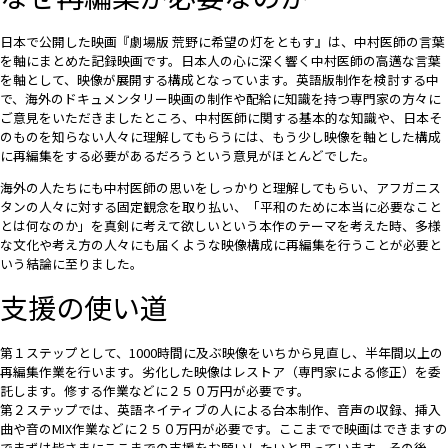
日本で公開した映画『劇場版 荒野に希望の灯をともす』は、中村医師の言葉
を軸にまとめた記録映画です。日本人の心に深く響く中村医師の高邁な言葉
を軸として、映像が展開する構成となっています。英語版制作を検討する中
で、海外のドキュメンタリー映画の制作や配給に知識を持つ専門家の方々に
ご意見をいただきましたところ、中村医師に関する基本的な知識や、日本そ
のものを知らない人々に理解してもらうには、もう少し映像を軸とした構成
に再編集をする必要があるだろうという意見がほとんどでした。
海外の人たちにも中村医師の思いをしっかりと理解してもらい、アフガニス
タンの人々に対する固定観念を取り払い、「平和のために本当に必要なこと
とは何なのか」を真剣に考えて欲しいという本作のテーマを考えた時、多様
な文化や考え方の人々にも届くような映像構成に再編集を行うことが必要と
いう結論に至りました。
支援の使い道
第１ステップとして、1000時間に及ぶ映像をいちから見直し、半年間以上の
再編集作業を行います。劣化した映像はレストア（専門家による修正）を委
託します。修する作業などに２５０万円が必要です。
第２ステップでは、英語ネイティブの人による台本制作、音声の収録、挿入
曲や音のMIX作業などに２５０万円が必要です。ここまでで映画はできますの
でまずは皆さまにここまでの支援をお願いしたいと思っています。その後、