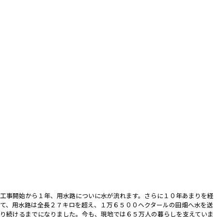
工事開始から１年、用水路についに水が流れます。さらに１０年あまりを経
て、用水路は全長２７キロを超え、１万６５００ヘクタールの田畑へ水を送
り続けるまでになりました。今も、現地では６５万人の暮らしを支えていま