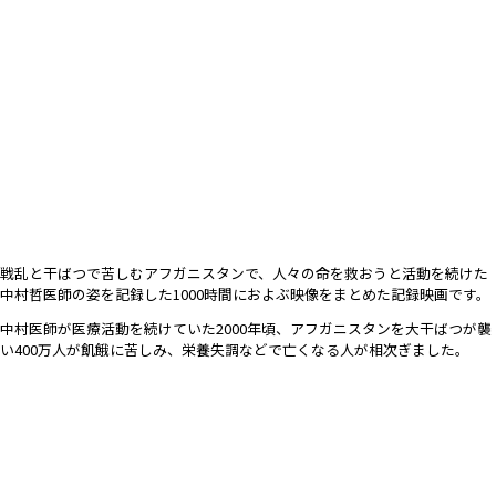
戦乱と干ばつで苦しむアフガニスタンで、人々の命を救おうと活動を続けた
中村哲医師の姿を記録した1000時間におよぶ映像をまとめた記録映画です。
中村医師が医療活動を続けていた2000年頃、アフガニスタンを大干ばつが襲
い400万人が飢餓に苦しみ、栄養失調などで亡くなる人が相次ぎました。