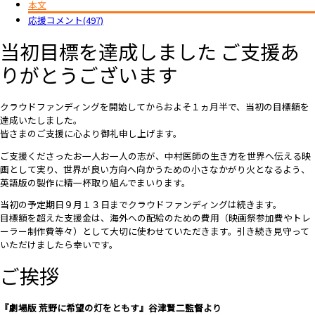
Copy
本文
応援コメント(497)
Link
当初目標を達成しました ご支援あ
りがとうございます
クラウドファンディングを開始してからおよそ１ヵ月半で、当初の目標額を
達成いたしました。
皆さまのご支援に心より御礼申し上げます。
ご支援くださったお一人お一人の志が、中村医師の生き方を世界へ伝える映
画として実り、世界が良い方向へ向かうための小さなかがり火となるよう、
英語版の製作に精一杯取り組んでまいります。
当初の予定期日９月１３日までクラウドファンディングは続きます。
目標額を超えた支援金は、海外への配給のための費用（映画祭参加費やトレ
ーラー制作費等々）として大切に使わせていただきます。引き続き見守って
いただけましたら幸いです。
ご挨拶
『劇場版 荒野に希望の灯をともす』谷津賢二監督より