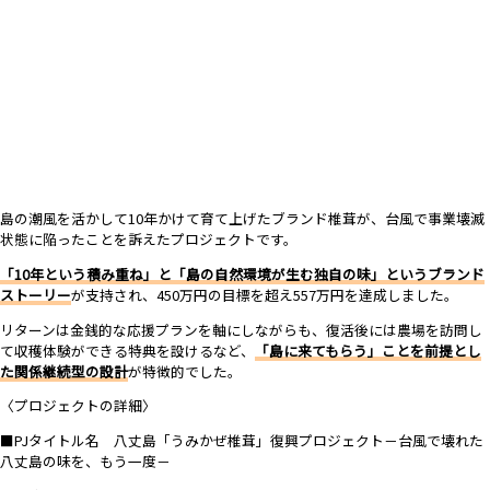
島の潮風を活かして10年かけて育て上げたブランド椎茸が、台風で事業壊滅
状態に陥ったことを訴えたプロジェクトです。
「10年という積み重ね」と「島の自然環境が生む独自の味」というブランド
ストーリー
が支持され、450万円の目標を超え557万円を達成しました。
リターンは金銭的な応援プランを軸にしながらも、復活後には農場を訪問し
て収穫体験ができる特典を設けるなど、
「島に来てもらう」ことを前提とし
た関係継続型の設計
が特徴的でした。
〈プロジェクトの詳細〉
■PJタイトル名 八丈島「うみかぜ椎茸」復興プロジェクト－台風で壊れた
八丈島の味を、もう一度－