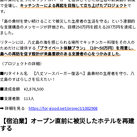
で全壊し、
キッチンカーによる再起を目指して立ち上げたプロジェクト
で
す。
「島の食材を使い続けることで被災した生産者の生活を守る」という連鎖的
な支援構造のメッセージが評価され、目標250万円を超える287万円を達成し
ました。
リターンには、八丈島の海を感じられる場所でキッチンカー料理をその人の
ためだけに提供する
「プライベート体験プラン」（10〜50万円）を用意し、
島への再訪を促す設計が来島意欲のある支援者の心をつかみました
。
〈プロジェクトの詳細〉
■PJタイトル名 【八丈ソースバーガー復活へ】島食材の生産者を守り、八
丈島のすばらしさを伝えたい！
■達成金額 ¥2,876,500
■支援者数 113人
➡ 詳細を見る
https://for-good.net/project/1002908
【宿泊業】オープン直前に被災したホテルを再建
する