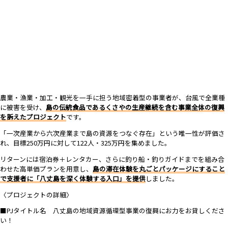
農業・漁業・加工・観光を一手に担う地域密着型の事業者が、台風で全業種
に被害を受け、
島の伝統食品であるくさやの生産継続を含む事業全体の復興
を訴えたプロジェクト
です。
「一次産業から六次産業まで島の資源をつなぐ存在」という唯一性が評価さ
れ、目標250万円に対して122人・325万円を集めました。
リターンには宿泊券＋レンタカー、さらに釣り船・釣りガイドまでを組み合
わせた高単価プランを用意し、
島の滞在体験を丸ごとパッケージにすること
で支援者に「八丈島を深く体験する入口」を提供
しました。
〈プロジェクトの詳細〉
■PJタイトル名 八丈島の地域資源循環型事業の復興にお力をお貸しくださ
い！