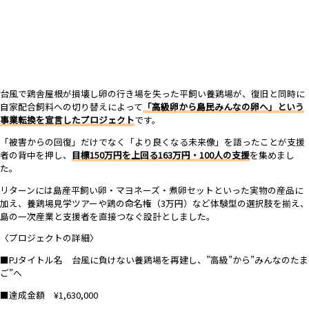
台風で鶏舎屋根が損壊し卵の行き場を失った平飼い養鶏場が、復旧と同時に
自家配合飼料への切り替えによって
「高級卵から島民みんなの卵へ」という
事業転換を宣言したプロジェクト
です。
「被害からの回復」だけでなく「より良くなる未来像」を語ったことが支援
者の背中を押し、
目標150万円を上回る163万円・100人の支援
を集めまし
た。
リターンには島産平飼い卵・マヨネーズ・煮卵セットといった実物の産品に
加え、養鶏場見学ツアーや鶏の命名権（3万円）など体験型の選択肢を揃え、
島の一次産業と支援者を直接つなぐ設計としました。
〈プロジェクトの詳細〉
■PJタイトル名 台風に負けない養鶏場を再建し、”高級”から”みんなのたま
ご”へ
■達成金額 ¥1,630,000