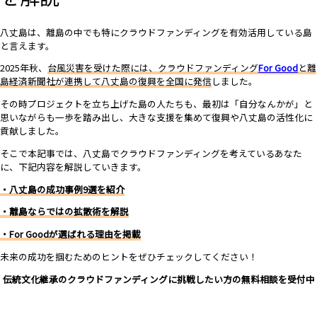
八丈島は、離島の中でも特にクラウドファンディングを有効活用している島
と言えます。
2025年秋、
台風災害を受けた際には、クラウドファンディング
For Good
と離
島経済新聞社が連携して八丈島の復興を全国に発信
しました。
その時プロジェクトを立ち上げた島の人たちも、最初は「自分なんかが」と
思いながらも一歩を踏み出し、大きな支援を集めて復興や八丈島の活性化に
貢献しました。
そこで本記事では、八丈島でクラウドファンディングを考えているあなた
に、
下記内容を解説していきます。
・八丈島の成功事例9選を紹介
・離島ならではの拡散術を解説
・For Goodが選ばれる理由を掲載
未来の成功を掴むためのヒントをぜひチェックしてください！
伝統文化継承のクラウドファンディングに挑戦したい方の無料相談を受付中