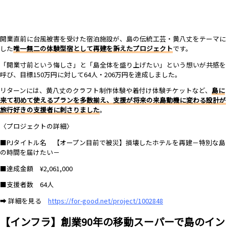
開業直前に台風被害を受けた宿泊施設が、島の伝統工芸・黄八丈をテーマに
した
唯一無二の体験型宿として再建を訴えたプロジェクト
です。
「開業寸前という悔しさ」と「島全体を盛り上げたい」という想いが共感を
呼び、目標150万円に対して64人・206万円を達成しました。
リターンには、黄八丈のクラフト制作体験や着付け体験チケットなど、
島に
来て初めて使えるプランを多数揃え、支援が将来の来島動機に変わる設計が
旅行好きの支援者に刺さりました
。
〈プロジェクトの詳細〉
■PJタイトル名 【オープン目前で被災】損壊したホテルを再建－特別な島
の時間を届けたい－
■達成金額 ¥2,061,000
■支援者数 64人
➡ 詳細を見る
https://for-good.net/project/1002848
【インフラ】創業90年の移動スーパーで島のイン