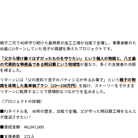
親子二代で40年守り続けた島特産の加工工場が台風で全壊し、事業承継のた
め島にUターンしていた息子が再建を訴えたプロジェクトです。
「父から受け継ぐはずだったものを守りたい」という個人の物語と、八丈島
の代表的な特産品である明日葉という地域性
が重なり、多くの支援者の共感
を得ました。
リターンには「父の原料で息子のパティシエが作るお菓子」という
親子の物
語を体現した高単価プラン（10〜100万円）
を設け、ストーリーをそのまま
リターンに転換することで感情的なつながりを生みました。
〈プロジェクトの詳細〉
■PJタイトル名 40年の歴史、台風で全壊。父が守った明日葉工場をなんと
か復活させたい！
■達成金額 ¥6,047,000
■支援者数 272人