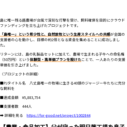
島に唯一残る酪農場が台風で深刻な打撃を受け、飼料確保を目的にクラウド
ファンディングを立ち上げたプロジェクトです。
「島唯一」という希少性と、自然放牧という生産スタイルへの共感
が全国の
支援者の心を動かし、目標の約2倍となる資金を集めることに成功しまし
た。
リターンには、島の乳製品セットに加えて、農場で生まれる子牛への命名権
（50万円）という
体験型・高単価プランを設けた
ことで、一人あたりの支援
単価を引き上げました。
〈プロジェクトの詳細〉
■PJタイトル名 八丈島唯一の牧場に生きる40頭のジャージー牛たちに充分
な飼料を
■達成金額 ¥5,883,754
■支援者数 444人
➡ 詳細を見る
https://for-good.net/project/1002844
【農業・食品加工】父が守った明日葉工場を息子