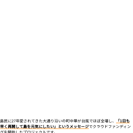
島民に27年愛されてきた大通り沿いの町中華が台風でほぼ全壊し、
「1日も
早く再開して島を元気にしたい」というメッセージ
でクラウドファンディン
グを開始したプロジェクトです。