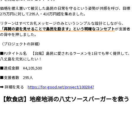
価格を据え置いて被災した島民の日常を守るという姿勢が共感を呼び、目標
275万円に対して295人・410万円超を集めました。
リターンはすべてお礼メッセージのみというシンプルな設計としながら、
「再開の姿を見せることで島民を励ます」という明確なコンセプト
が支援者
の背中を押しました。
〈プロジェクトの詳細〉
■PJタイトル名 【台風】島民に愛されるラーメンを1日でも早く提供して、
八丈島を元気にしたい！
■達成金額 ¥4,105,500
■支援者数 295人
➡ 詳細を見る
https://for-good.net/project/1002847
【飲食店】地産地消の八丈ソースバーガーを救う