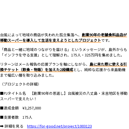
台風によって地域の商店が失われた孤立集落へ、
創業90年の老舗食料品店が
移動スーパーを導入して生活を支えようとしたプロジェクト
です
。
「商品と一緒に地域のつながりを届ける」というメッセージが、島外からも
「インフラを守る支援」として理解され、175人・325万円を集めました。
リターンはメール報告の応援プランを軸にしながら、
島に来た際に使える引
換チケット（飲食・物販）を加えた2段構成
とし、純粋な応援から来島動機
まで幅広い層を取り込みました。
〈プロジェクトの詳細〉
■PJタイトル名 【創業90年の恩返し】台風被災の八丈島・末吉地区を移動
スーパーで支えたい！
■達成金額 ¥3,257,000
■支援者数 175人
➡ 詳細を見る
https://for-good.net/project/1003123