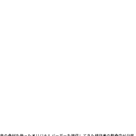
島の食材を使ったオリジナルバーガーを提供してきた移住者の飲食店が台風