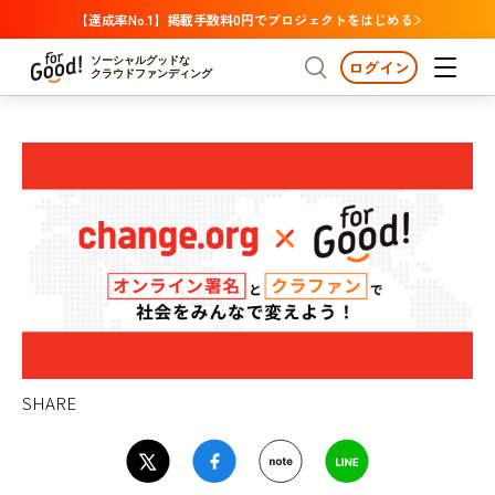
【達成率No.1】掲載手数料0円でプロジェクトをはじめる
ソーシャルグッドな
ログイン
クラウドファンディング
プロジェクトからさがす
注目
新着
支援金額が多い
プロジェクトからさがす
注目
新着
支援人数が多い
終了日が近い
支援金額が多い
カテゴリーからさがす
支援人数が多い
国際協力
医療・福祉
子ども・教育
終了日が近い
動物
地域活性
フード・農業
文化
カテゴリーからさがす
国際協力
環境・エシカル
人権・マイノリティ
医療・福祉
SHARE
災害
社会貢献
子ども・教育
動物
地域からさがす
地域活性
北海道・東北
フード・農業
文化
北海道
青森
岩手
宮城
秋田