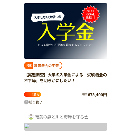
近畿
三重
滋賀
京都
大阪
兵庫
奈良
和歌山
教育機会の平等
FOR
中国
鳥取
【実態調査】大学の入学金による「受験機会の
不平等」を明らかにしたい！
島根
岡山
現在
675,400円
135
%
広島
残り
終了
山口
奄美の森と川と海岸を守る会
四国
徳島