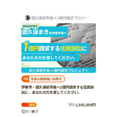
環境・エシカル
山形
福島
人権・マイノリティ
関東
田久保前市長×1億円請求プロジェクト
災害
社会貢献
茨城
栃木
群馬
埼玉
千葉
北海道・東北
東京
神奈川
地域からさがす
北海道
中部
青森
新潟
富山
石川
福井
山梨
岩手
長野
岐阜
静岡
愛知
宮城
近畿
秋田
三重
滋賀
京都
大阪
兵庫
山形
奈良
和歌山
市長の解散権に制限を
FOR
中国
福島
伊東市・田久保前市長へ1億円請求する住民訴
鳥取
島根
岡山
広島
山口
訟に、あなたの力を貸してください。
関東
茨城
四国
栃木
徳島
香川
愛媛
高知
現在
1,505,000円
100
%
九州・沖縄
群馬
残り
終了