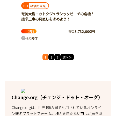
香川
砂浜の未来
FOR
愛媛
奄美大島・カトクジュラシックビーチの危機！
高知
護岸工事の見直しを求めよう！
九州・沖縄
福岡
現在
3,732,000円
373
%
佐賀
残り
終了
長崎
熊本
1
2
3
次へ＞
大分
宮崎
鹿児島
沖縄
Change.org（チェンジ・ドット・オーグ）
Change.orgは、世界196カ国で利用されているオンライ
ン署名プラットフォーム。権力を持たない市民が声をあ