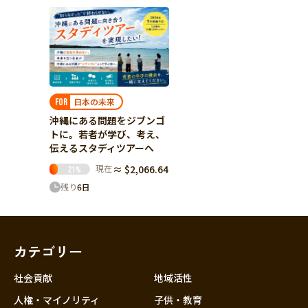
日本の未来
FOR
沖縄にある問題をジブンゴ
トに。若者が学び、考え、
伝えるスタディツアーへ
現在
≈ $2,066.64
21
%
残り
6
日
カテゴリー
社会貢献
地域活性
人権・マイノリティ
子供・教育