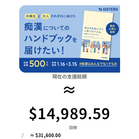
関東
中国
鳥取
茨城
栃木
群馬
埼玉
千葉
東京
神奈川
四国
徳島
中部
新潟
富山
石川
福井
山梨
長野
岐阜
九州・沖縄
福岡
近畿
三重
滋賀
京都
大阪
兵庫
奈良
和歌山
中国
鳥取
島根
岡山
広島
山口
四国
現在の支援総額
≈
徳島
香川
愛媛
高知
九州・沖縄
福岡
佐賀
長崎
熊本
大分
宮崎
鹿児島
$14,989.59
目標
/
≈ $31,600.00