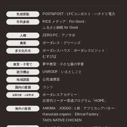
POST&POST
LFCコンポスト
ハチドリ電力
気候変動
RICE メディア
For Good
市民参画
ふるさと納税 for Good
ZERO PC
アノサポ
人権
ボーダレス・グリーンズ
農業
ボーダレスハウス
ボーダレスビジット
多文化共生
むすびば
夢中教室
小さな森の学童
教育・子育て
UNROOF
いえとしごと
就労機会
公民連携室
地域課題
コシツ
国内の貧困
ボーダレスアカデミー
起業支援・人材育成
次世代リーダー育成プログラム「HOPE」
AMOMA
JOGGO
LIB
アフリカシアバター
海外の貧困
Haruulala organic
Ethical Factory
TAO's NATIVE CHICKEN