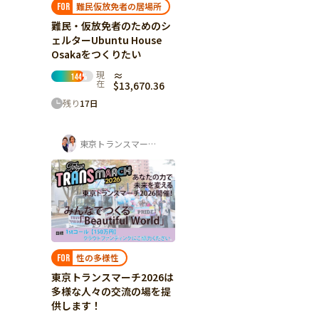
難民仮放免者の居場所
FOR
難民・仮放免者のためのシ
ェルターUbuntu House
Osakaをつくりたい
現
≈
144
%
在
$13,670.36
残り
17
日
東京トランスマーチ実行委員会
性の多様性
FOR
東京トランスマーチ2026は
多様な人々の交流の場を提
供します！