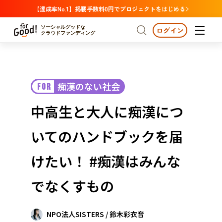
【達成率No.1】掲載手数料0円でプロジェクトをはじめる
ソーシャルグッドな
ログイン
クラウドファンディング
プロジェクトからさがす
痴漢のない社会
FOR
注目
新着
支援金額が多い
プロジェクトからさがす
注目
新着
支援金額
支援人数が多い
終了日が近い
中高生と大人に痴漢につ
カテゴリーからさがす
国際協力
医療・福祉
カテゴリーからさがす
人権・マイノリティ
いてのハンドブックを届
国際協力
医療・福祉
子ども・教育
動物
地域活性
フード・農業
文化
北海道・東北
地域からさがす
北海
けたい！ #痴漢はみんな
環境・エシカル
人権・マイノリティ
関東
茨城
災害
でなくすもの
社会貢献
中部
地域からさがす
新潟
北海道・東北
近畿
NPO法人SISTERS / 鈴木彩衣音
三重
北海道
青森
岩手
宮城
秋田
山形
福島