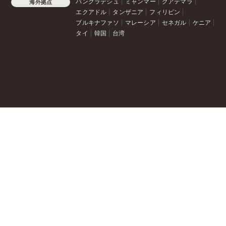
バングラデシュ
ミャンマー
グアテマラ
海外拠点
エクアドル
タンザニア
フィリピン
ブルキナファソ
マレーシア
セネガル
ケニア
タイ
韓国
台湾