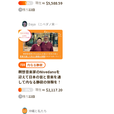
現在
≈ $5,588.59
58
%
残り
22
日
Daya （ニベダノ来日実行委員会 発起人）
内なる静寂
FOR
瞑想音楽家のNivedanoを
迎えて日本の皆と音楽を通
して内なる静寂の体験を！
現在
≈ $2,117.20
22
%
残り
22
日
沖縄と私たち