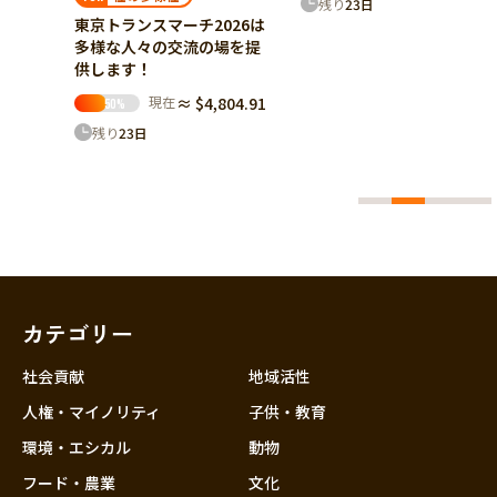
残り
23
日
残り
7
日
2026は
の場を提
$4,804.91
カテゴリー
社会貢献
地域活性
人権・マイノリティ
子供・教育
環境・エシカル
動物
フード・農業
文化