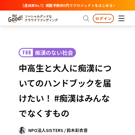
【達成率No.1】掲載手数料0円でプロジェクトをはじめる
ソーシャルグッドな
ログイン
クラウドファンディング
プロジェクトからさがす
痴漢のない社会
FOR
注目
新着
支援金額が多い
プロジェクトからさがす
注目
新着
支援金額
支援人数が多い
終了日が近い
中高生と大人に痴漢につ
カテゴリーからさがす
国際協力
医療・福祉
カテゴリーからさがす
人権・マイノリティ
いてのハンドブックを届
国際協力
医療・福祉
子ども・教育
動物
地域活性
フード・農業
文化
北海道・東北
地域からさがす
北海
けたい！ #痴漢はみんな
環境・エシカル
人権・マイノリティ
関東
茨城
災害
でなくすもの
社会貢献
中部
地域からさがす
新潟
北海道・東北
近畿
NPO法人SISTERS / 鈴木彩衣音
三重
北海道
青森
岩手
宮城
秋田
山形
福島