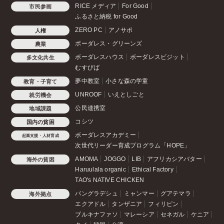
RICE メディア
For Good
市民参画
ふるさと納税 for Good
ZERO PC
アノサポ
人権
ボーダレス・グリーンズ
農業
ボーダレスハウス
ボーダレスビジット
多文化共生
むすびば
夢中教室
小さな森の学童
教育・子育て
UNROOF
いえとしごと
就労機会
公民連携室
地域課題
コシツ
国内の貧困
ボーダレスアカデミー
起業支援・人材育成
次世代リーダー育成プログラム「HOPE」
AMOMA
JOGGO
LIB
アフリカシアバター
海外の貧困
Haruulala organic
Ethical Factory
TAO's NATIVE CHICKEN
バングラデシュ
ミャンマー
グアテマラ
海外拠点
エクアドル
タンザニア
フィリピン
ブルキナファソ
マレーシア
セネガル
ケニア