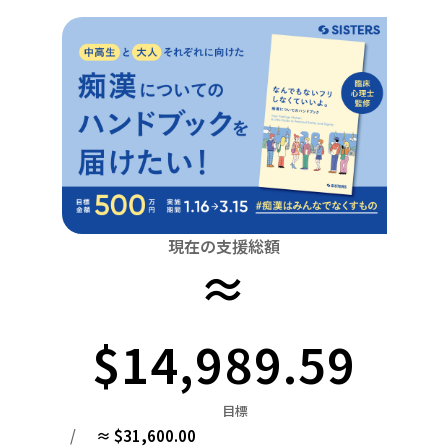
関東
中国
鳥取
茨城
栃木
群馬
埼玉
千葉
東京
神奈川
四国
徳島
中部
新潟
富山
石川
福井
山梨
長野
岐阜
九州・沖縄
福岡
近畿
三重
滋賀
京都
大阪
兵庫
奈良
和歌山
中国
鳥取
島根
岡山
広島
山口
四国
現在の支援総額
≈
徳島
香川
愛媛
高知
九州・沖縄
福岡
佐賀
長崎
熊本
大分
宮崎
鹿児島
$14,989.59
目標
/
≈ $31,600.00