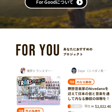
For Goodについて
FOR YOU
あなたにおすすめの
プロジェクト
東京トランスマーチ実行委員会
Daya （ニベダノ来日実行委員会 発起人）
沖縄と私たち
内なる静寂
日本の未来
FOR
FOR
瞑想音楽家のNivedanoを
沖縄にある問題をジブン
迎えて日本の皆と音楽を通
トに。若者が学び、考え
して内なる静寂の体験を！
伝えるスタディツアーへ
現在
≈ $2,022.40
現在
≈ $1,965
21
%
20
%