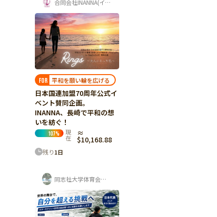
合同会社INANNA(イナンナ)
平和を願い輪を広げる
FOR
日本国連加盟70周年公式イ
ベント賛同企画。
INANNA、長崎で平和の想
いを紡ぐ！
現
≈
107
%
在
$10,168.88
残り
1
日
同志社大学体育会カヌー部 寺岡夏鈴