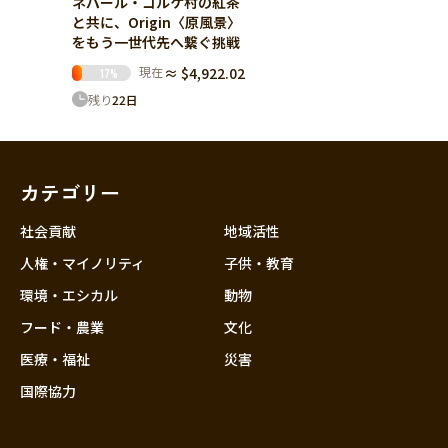
ネパール・ゴルケ村の紅茶
と共に、Origin〈原風景〉
をもう一世代先へ繋ぐ挑戦
現在
≈ $4,922.02
17
%
残り
22
日
カテゴリー
社会貢献
地域活性
人権・マイノリティ
子供・教育
環境・エシカル
動物
フード・農業
文化
医療・福祉
災害
国際協力