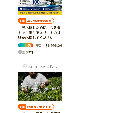
遠征費の資金調達
FOR
世界へ挑むために、今を全
力で！学生アスリートの挑
戦を応援してください！
現在
≈ $6,996.24
110
%
残り
22
日
hamiii ｜Kavi & Kaho
原風景を繋ぐ未来
FOR