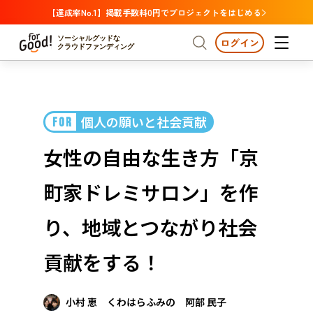
【達成率No.1】掲載手数料0円でプロジェクトをはじめる
ソーシャルグッドな
ログイン
クラウドファンディング
プロジェクトからさがす
個人の願いと社会貢献
FOR
注目
新着
支援金額が多い
プロジェクトからさがす
注目
新着
支援金額
支援人数が多い
終了日が近い
女性の自由な生き方「京
カテゴリーからさがす
国際協力
医療・福祉
カテゴリーからさがす
人権・マイノリティ
町家ドレミサロン」を作
国際協力
医療・福祉
子ども・教育
動物
地域活性
フード・農業
文化
北海道・東北
地域からさがす
北海
り、地域とつながり社会
環境・エシカル
人権・マイノリティ
関東
茨城
災害
貢献をする！
社会貢献
中部
地域からさがす
新潟
北海道・東北
近畿
小村 恵 くわはらふみの 阿部 民子
三重
北海道
青森
岩手
宮城
秋田
山形
福島