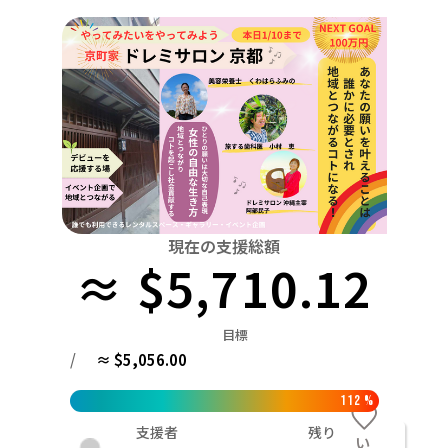
関東
中国
鳥取
茨城
栃木
群馬
埼玉
千葉
東京
神奈川
四国
徳島
中部
新潟
富山
石川
福井
山梨
長野
岐阜
九州・沖縄
福岡
近畿
三重
滋賀
京都
大阪
兵庫
奈良
和歌山
中国
鳥取
島根
岡山
広島
山口
四国
現在の支援総額
≈ $5,710.12
徳島
香川
愛媛
高知
九州・沖縄
福岡
佐賀
長崎
熊本
大分
宮崎
鹿児島
目標
/
≈ $5,056.00
112
%
支援者
残り
い