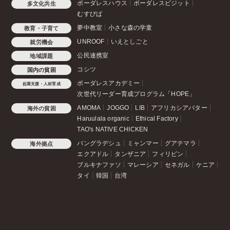
ボーダレスハウス
ボーダレスビジット
多文化共生
むすびば
夢中教室
小さな森の学童
教育・子育て
UNROOF
いえとしごと
就労機会
公民連携室
地域課題
コシツ
国内の貧困
ボーダレスアカデミー
起業支援・人材育成
次世代リーダー育成プログラム「HOPE」
AMOMA
JOGGO
LIB
アフリカシアバター
海外の貧困
Haruulala organic
Ethical Factory
TAO's NATIVE CHICKEN
バングラデシュ
ミャンマー
グアテマラ
海外拠点
エクアドル
タンザニア
フィリピン
ブルキナファソ
マレーシア
セネガル
ケニア
タイ
韓国
台湾