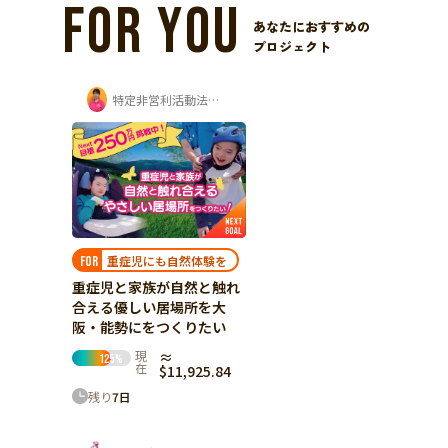
FOR YOU
あなたにおすすめの
プロジェクト
特定非営利活動法人ちゃいるどりいむ
重症児にも自然体験を
FOR
重症児と家族が自然と触れ
合える優しい居場所を大
阪・能勢にをつくりたい
現
≈
125
%
在
$11,925.84
残り
7
日