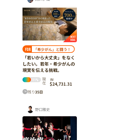
「希少がん」と闘う！
FOR
「若いから大丈夫」をなく
したい。若年・希少がんの
現実を伝える挑戦。
現
≈
111
%
在
$24,731.31
残り
35
日
野口雅史