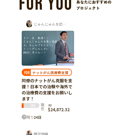
FOR YOU
あなたにおすすめの
プロジェクト
じゅんじゅんを応援する会
ナットがん医療費支援
FOR
同僚のナットがん克服を支
援！日本での治験や海外で
の治療費の支援をお願いし
ます！
現
≈
13
%
在
$24,872.32
残り
24
日
関沢伊織