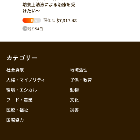
培養上清液による治療を受
けたい～
現在
≈ $7,317.48
65
%
残り
54
日
カテゴリー
社会貢献
地域活性
人権・マイノリティ
子供・教育
環境・エシカル
動物
フード・農業
文化
医療・福祉
災害
国際協力