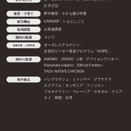
むすびば
夢中教室
小さな森の学童
教育・子育て
UNROOF
いえとしごと
就労機会
公民連携室
地域課題
コシツ
国内の貧困
ボーダレスアカデミー
起業支援・人材育成
次世代リーダー育成プログラム「HOPE」
AMOMA
JOGGO
LIB
アフリカシアバター
海外の貧困
Haruulala organic
Ethical Factory
TAO's NATIVE CHICKEN
バングラデシュ
ミャンマー
グアテマラ
海外拠点
エクアドル
タンザニア
フィリピン
ブルキナファソ
マレーシア
セネガル
ケニア
タイ
韓国
台湾