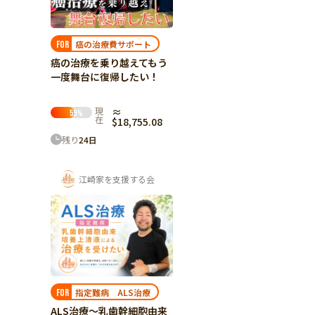
癌の治療費サポート
FOR
癌の治療を乗り越えてもう
一度舞台に復帰したい！
現
≈
59
%
在
$18,755.08
残り
24
日
江崎家を支援する会
指定難病 ALS治療
FOR
ALS治療～乳歯幹細胞由来