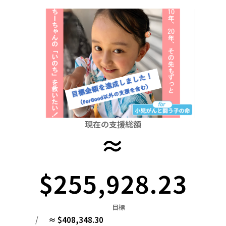
関東
中国
鳥取
茨城
栃木
群馬
埼玉
千葉
東京
神奈川
四国
徳島
中部
新潟
富山
石川
福井
山梨
長野
岐阜
九州・沖縄
福岡
近畿
三重
滋賀
京都
大阪
兵庫
奈良
和歌山
中国
鳥取
島根
岡山
広島
山口
四国
現在の支援総額
≈
徳島
香川
愛媛
高知
九州・沖縄
福岡
佐賀
長崎
熊本
大分
宮崎
鹿児島
$255,928.23
目標
/
≈ $408,348.30