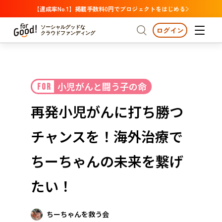
【達成率No.1】掲載手数料0円でプロジェクトをはじめる
ソーシャルグッドな
ログイン
クラウドファンディング
プロジェクトからさがす
小児がんと闘う子の命
FOR
注目
新着
支援金額が多い
プロジェクトからさがす
注目
新着
支援金額
支援人数が多い
終了日が近い
再発小児がんに打ち勝つ
カテゴリーからさがす
国際協力
医療・福祉
カテゴリーからさがす
人権・マイノリティ
チャンスを！海外治療で
国際協力
医療・福祉
子ども・教育
動物
地域活性
フード・農業
文化
北海道・東北
地域からさがす
北海
ちーちゃんの未来を繋げ
環境・エシカル
人権・マイノリティ
関東
茨城
災害
たい！
社会貢献
中部
地域からさがす
新潟
北海道・東北
近畿
ちーちゃんを救う会
三重
北海道
青森
岩手
宮城
秋田
山形
福島