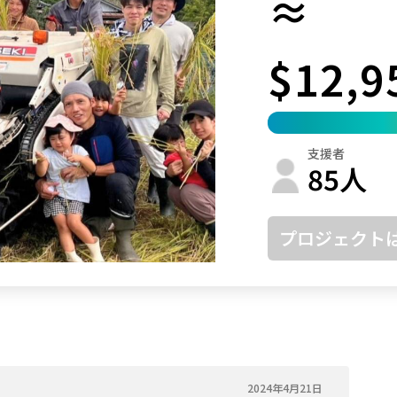
≈
鳥取
島根
岡山
広島
山口
$12,9
徳島
香川
愛媛
高知
福岡
佐賀
長崎
熊本
大分
宮崎
鹿児島
沖縄
支援者
85
人
プロジェクト
2024年4月21日