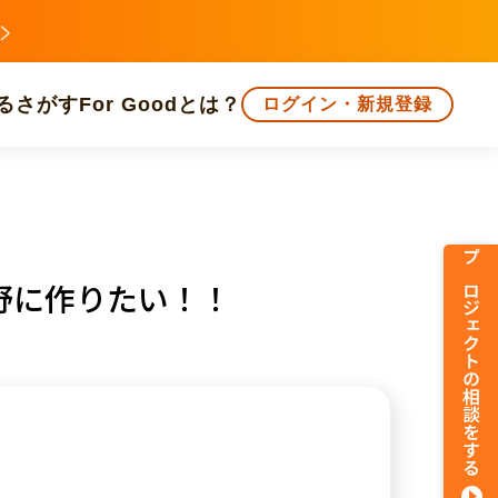
る
さがす
For Goodとは？
ログイン・新規登録
文化
環境・エシカル
人権・マイノリティ
プロジェクトの相談をする
野に作りたい！！
知