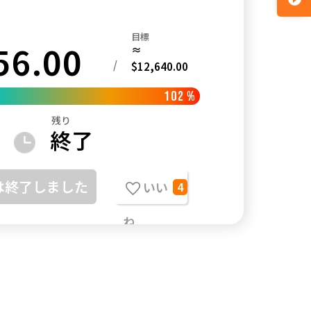
目標
56.00
≈
/
$12,640.00
102
%
残り
終了
は終了しました
いい
4
ね