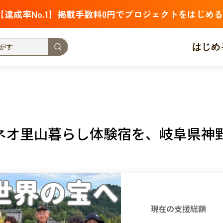
【達成率No.1】掲載手数料0円でプロジェクトをはじめる
はじめ
支援金額が多い
支援人数が多い
終了日が近い
・福祉
子ども・教育
動物
地域活性
フード・農業
ネオ里山暮らし体験宿を、岐阜県神
北海道
青森
岩手
宮城
秋田
山形
福島
茨城
栃木
群馬
埼玉
千葉
東京
神奈川
新潟
富山
石川
福井
山梨
長野
岐阜
静岡
愛
現在の支援総額
三重
滋賀
京都
大阪
兵庫
奈良
和歌山