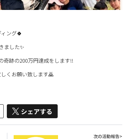
ィング🍀
きました✨
奇跡の200万円達成をします‼️
しくお願い致します🙇
次の活動報告
>