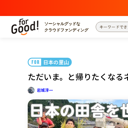
ソーシャルグッドな
クラウドファンディング
プロジェクトからさがす
注目
新着
日本の里山
FOR
カテゴリーからさがす
国際協力
医療
ただいま。と帰りたくなる
災害
社会貢献
北海道・東北
地域からさがす
岩城淳一
関東
中部
近畿