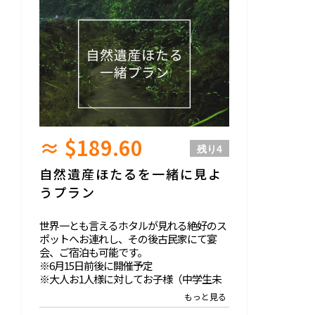
≈ $189.60
残り
4
自然遺産ほたるを一緒に見よ
うプラン
世界一とも言えるホタルが見れる絶好のス
ポットへお連れし、その後古民家にて宴
会、ご宿泊も可能です。
※6月15日前後に開催予定
※大人お1人様に対してお子様（中学生未
満）お1人の参加が可能です。