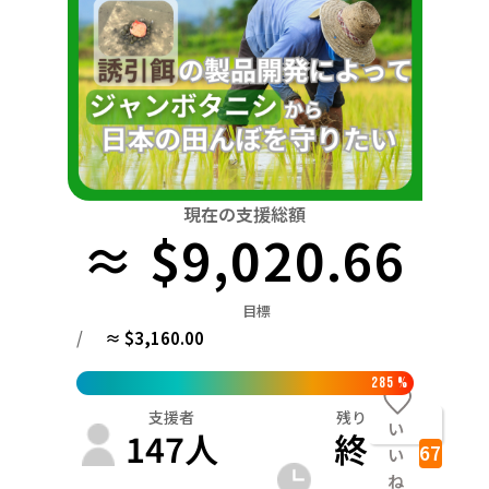
関東
中国
鳥取
茨城
栃木
群馬
埼玉
千葉
東京
神奈川
四国
徳島
中部
新潟
富山
石川
福井
山梨
長野
岐阜
九州・沖縄
福岡
近畿
三重
滋賀
京都
大阪
兵庫
奈良
和歌山
中国
現在の支援総額
鳥取
島根
岡山
広島
山口
≈ $9,020.66
四国
徳島
香川
愛媛
高知
目標
九州・沖縄
/
≈ $3,160.00
福岡
佐賀
長崎
熊本
大分
宮崎
鹿児島
285
%
支援者
残り
い
147
人
終
67
い
ね