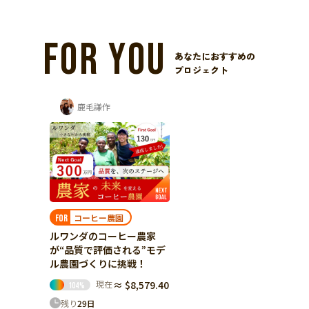
FOR YOU
あなたにおすすめの
プロジェクト
鹿毛謙作
コーヒー農園
FOR
ルワンダのコーヒー農家
が“品質で評価される”モデ
ル農園づくりに挑戦！
現在
≈ $8,579.40
104
%
残り
29
日