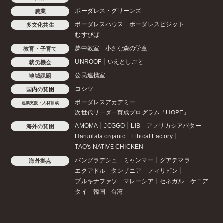
ボーダレス・グリーンズ
農業
ボーダレスハウス
ボーダレスビジット
多文化共生
むすびば
夢中教室
小さな森の学童
教育・子育て
UNROOF
いえとしごと
就労機会
公民連携室
地域課題
コシツ
国内の貧困
ボーダレスアカデミー
起業支援・人材育成
次世代リーダー育成プログラム「HOPE」
AMOMA
JOGGO
LIB
アフリカシアバター
海外の貧困
Haruulala organic
Ethical Factory
TAO's NATIVE CHICKEN
バングラデシュ
ミャンマー
グアテマラ
海外拠点
エクアドル
タンザニア
フィリピン
ブルキナファソ
マレーシア
セネガル
ケニア
タイ
韓国
台湾