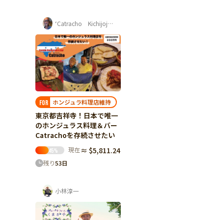
‘Catracho Kichijoji‘ 平杉 康孝
ホンジュラ料理店維持
FOR
東京都吉祥寺！日本で唯一
のホンジュラス料理＆バー
Catrachoを存続させたい
現在
≈ $5,811.24
45
%
残り
53
日
小林淳一