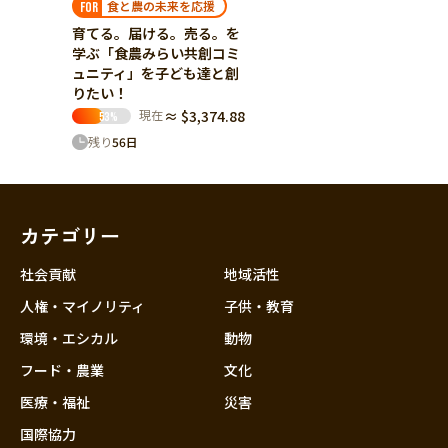
食と農の未来を応援
FOR
育てる。届ける。売る。を
学ぶ「食農みらい共創コミ
ュニティ」を子ども達と創
りたい！
現在
≈ $3,374.88
53
%
残り
56
日
カテゴリー
社会貢献
地域活性
人権・マイノリティ
子供・教育
環境・エシカル
動物
フード・農業
文化
医療・福祉
災害
国際協力