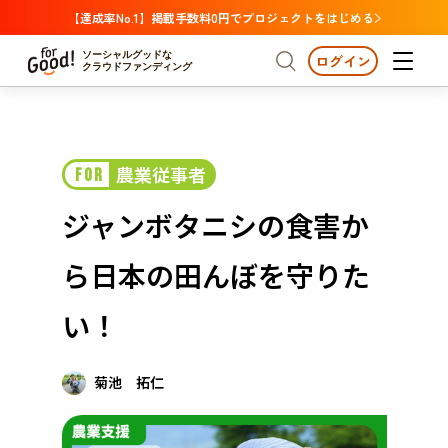
【達成率No.1】掲載手数料0円でプロジェクトをはじめる
ソーシャルグッドな
ログイン
クラウドファンディング
プロジェクトからさがす
農業従事者
FOR
注目
新着
支援金額が多い
プロジェクトからさがす
注目
新着
支援金額
支援人数が多い
終了日が近い
ジャンボタニシの食害か
カテゴリーからさがす
国際協力
医療・福祉
カテゴリーからさがす
人権・マイノリティ
ら日本の田んぼを守りた
国際協力
医療・福祉
子ども・教育
動物
地域活性
フード・農業
文化
北海道・東北
地域からさがす
北海
い！
環境・エシカル
人権・マイノリティ
関東
茨城
災害
社会貢献
菊池 拓仁
中部
地域からさがす
新潟
北海道・東北
近畿
三重
北海道
青森
岩手
宮城
秋田
山形
福島