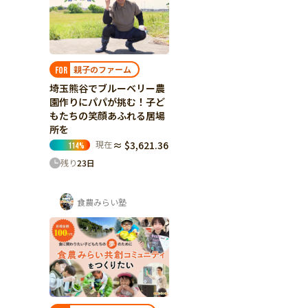
親子のファーム
FOR
埼玉熊谷でブルーベリー農
園作りにパパが挑む！子ど
もたちの笑顔あふれる居場
所を
現在
≈ $3,621.36
114
%
残り
23
日
食農みらい塾