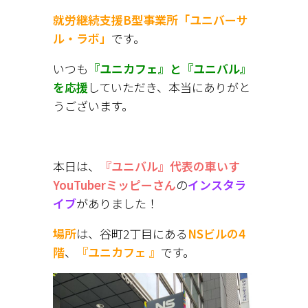
就労継続支援B型事業所「ユニバーサ
ル・ラボ」
です。
いつも
『ユニカフェ』と『ユニバル』
を応援
していただき、本当にありがと
うございます。
本日は、
『ユニバル』代表の車いす
YouTuberミッピーさん
の
インスタラ
イブ
がありました！
場所
は、谷町2丁目にある
NSビルの4
階
、
『ユニカフェ 』
です。