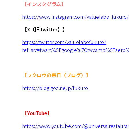
【インスタグラム】
https://www.instagram.com/valuelabo_fukuro/
【X（旧Twitter】】
https://twitter.com/valuelabofukuro?
ref_src=twsrc%5Egoogle%7Ctwcamp%5Eserp
【フクロウの毎日（ブログ）】
https://blog.goo.ne.jp/fukuro
【YouTube】
https://www.youtube.com/@universalrestauran