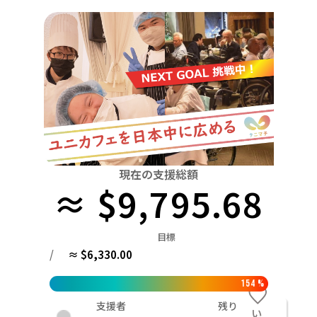
関東
中国
鳥取
茨城
栃木
群馬
埼玉
千葉
東京
神奈川
四国
徳島
中部
新潟
富山
石川
福井
山梨
長野
岐阜
九州・沖縄
福岡
近畿
三重
滋賀
京都
大阪
兵庫
奈良
和歌山
中国
鳥取
島根
岡山
広島
山口
四国
現在の支援総額
≈ $9,795.68
徳島
香川
愛媛
高知
九州・沖縄
福岡
佐賀
長崎
熊本
大分
宮崎
鹿児島
目標
/
≈ $6,330.00
154
%
支援者
残り
い