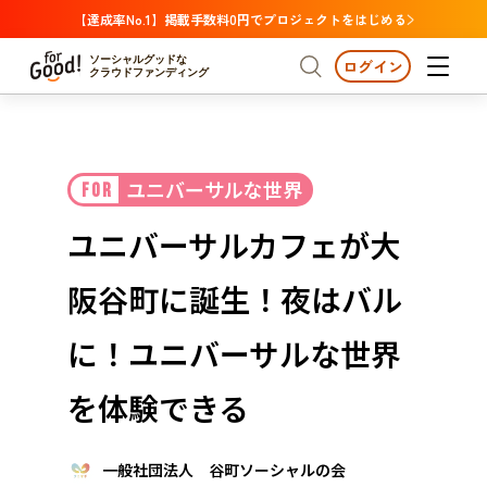
【達成率No.1】掲載手数料0円でプロジェクトをはじめる
ソーシャルグッドな
ログイン
クラウドファンディング
プロジェクトからさがす
ユニバーサルな世界
FOR
注目
新着
支援金額が多い
プロジェクトからさがす
注目
新着
支援金額
支援人数が多い
終了日が近い
ユニバーサルカフェが大
カテゴリーからさがす
国際協力
医療・福祉
カテゴリーからさがす
人権・マイノリティ
阪谷町に誕生！夜はバル
国際協力
医療・福祉
子ども・教育
動物
地域活性
フード・農業
文化
北海道・東北
地域からさがす
北海
に！ユニバーサルな世界
環境・エシカル
人権・マイノリティ
関東
茨城
災害
を体験できる
社会貢献
中部
地域からさがす
新潟
北海道・東北
近畿
一般社団法人 谷町ソーシャルの会
三重
北海道
青森
岩手
宮城
秋田
山形
福島