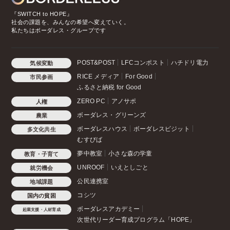
『SWITCH to HOPE』
社会の課題を、みんなの希望へ変えていく。
私たちはボーダレス・グループです
POST&POST
LFCコンポスト
ハチドリ電力
気候変動
RICE メディア
For Good
市民参画
ふるさと納税 for Good
ZERO PC
アノサポ
人権
ボーダレス・グリーンズ
農業
ボーダレスハウス
ボーダレスビジット
多文化共生
むすびば
夢中教室
小さな森の学童
教育・子育て
UNROOF
いえとしごと
就労機会
公民連携室
地域課題
コシツ
国内の貧困
ボーダレスアカデミー
起業支援・人材育成
次世代リーダー育成プログラム「HOPE」