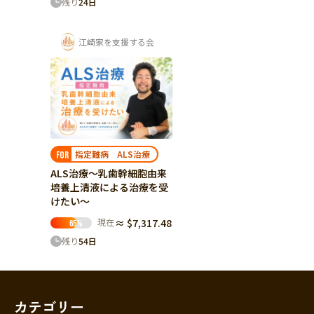
残り
24
日
江崎家を支援する会
指定難病 ALS治療
FOR
ALS治療～乳歯幹細胞由来
培養上清液による治療を受
けたい～
現在
≈ $7,317.48
65
%
残り
54
日
カテゴリー