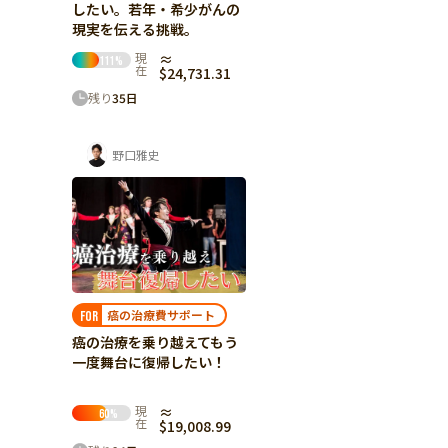
したい。若年・希少がんの
現実を伝える挑戦。
現
≈
111
%
在
$24,731.31
残り
35
日
野口雅史
癌の治療費サポート
FOR
癌の治療を乗り越えてもう
一度舞台に復帰したい！
現
≈
60
%
在
$19,008.99