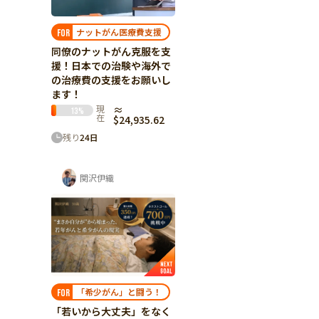
ナットがん医療費支援
FOR
同僚のナットがん克服を支
援！日本での治験や海外で
の治療費の支援をお願いし
ます！
現
≈
13
%
在
$24,935.62
残り
24
日
関沢伊織
「希少がん」と闘う！
FOR
「若いから大丈夫」をなく