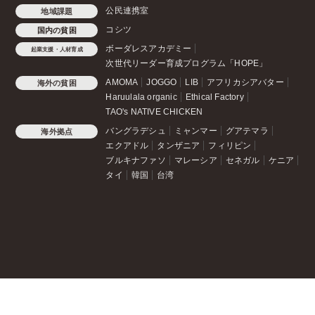
公民連携室
地域課題
コシツ
国内の貧困
ボーダレスアカデミー
起業支援・人材育成
次世代リーダー育成プログラム「HOPE」
AMOMA
JOGGO
LIB
アフリカシアバター
海外の貧困
Haruulala organic
Ethical Factory
TAO's NATIVE CHICKEN
バングラデシュ
ミャンマー
グアテマラ
海外拠点
エクアドル
タンザニア
フィリピン
ブルキナファソ
マレーシア
セネガル
ケニア
タイ
韓国
台湾