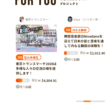
FOR YOU
プロジェクト
京トランスマーチ実行委員会
Daya （ニベダノ来日実行委員会 発起人）
沖縄と私たち
内なる静寂
日本の未来
FOR
FOR
瞑想音楽家のNivedanoを
沖縄にある問題をジブンゴ
迎えて日本の皆と音楽を通
トに。若者が学び、考え、
して内なる静寂の体験を！
伝えるスタディツアーへ
現在
≈ $2,022.40
現在
≈ $1,965.52
21
%
20
%
残り
23
日
残り
7
日
26は
場を提
04.91