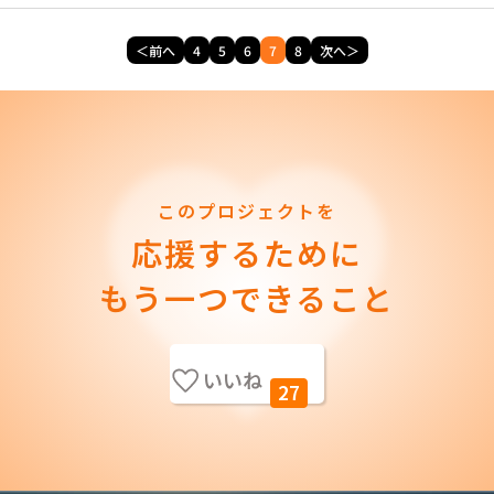
＜前へ
4
5
6
7
8
次へ＞
このプロジェクトを
応援するために
もう一つできること
いいね
27