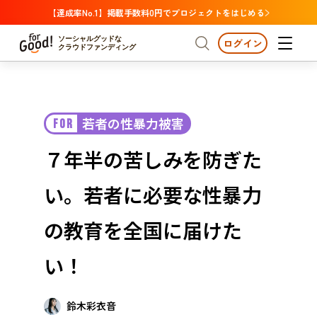
【達成率No.1】掲載手数料0円でプロジェクトをはじめる
ソーシャルグッドな
ログイン
クラウドファンディング
プロジェクトからさがす
若者の性暴力被害
FOR
注目
新着
支援金額が多い
プロジェクトからさがす
注目
新着
支援金額
支援人数が多い
終了日が近い
７年半の苦しみを防ぎた
カテゴリーからさがす
国際協力
医療・福祉
カテゴリーからさがす
人権・マイノリティ
い。若者に必要な性暴力
国際協力
医療・福祉
子ども・教育
動物
地域活性
フード・農業
文化
北海道・東北
地域からさがす
北海
の教育を全国に届けた
環境・エシカル
人権・マイノリティ
関東
茨城
災害
い！
社会貢献
中部
地域からさがす
新潟
北海道・東北
近畿
鈴木彩衣音
三重
北海道
青森
岩手
宮城
秋田
山形
福島