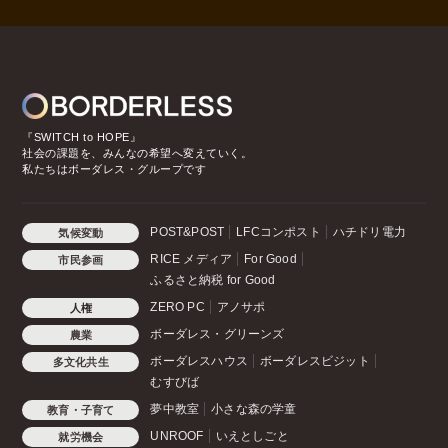
『SWITCH to HOPE』
社会の課題を、みんなの希望へ変えていく。
私たちはボーダレス・グループです
POST&POST
LFCコンポスト
ハチドリ電力
気候変動
RICE メディア
For Good
市民参画
ふるさと納税 for Good
ZERO PC
アノサポ
人権
ボーダレス・グリーンズ
農業
ボーダレスハウス
ボーダレスビジット
多文化共生
むすびば
夢中教室
小さな森の学童
教育・子育て
UNROOF
いえとしごと
就労機会