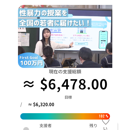
関東
中国
鳥取
茨城
栃木
群馬
埼玉
千葉
東京
神奈川
四国
徳島
中部
新潟
富山
石川
福井
山梨
長野
岐阜
九州・沖縄
福岡
近畿
三重
滋賀
京都
大阪
兵庫
奈良
和歌山
中国
鳥取
島根
岡山
広島
山口
四国
現在の支援総額
≈ $6,478.00
徳島
香川
愛媛
高知
九州・沖縄
福岡
佐賀
長崎
熊本
大分
宮崎
鹿児島
目標
/
≈ $6,320.00
102
%
支援者
残り
い