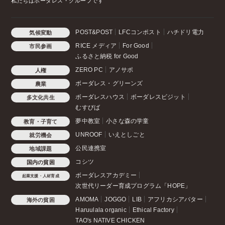
私たちはボーダレス・グループです
POST&POST
LFCコンポスト
ハチドリ電力
気候変動
RICE メディア
For Good
市民参画
ふるさと納税 for Good
ZERO PC
アノサポ
人権
ボーダレス・グリーンズ
農業
ボーダレスハウス
ボーダレスビジット
多文化共生
むすびば
夢中教室
小さな森の学童
教育・子育て
UNROOF
いえとしごと
就労機会
公民連携室
地域課題
コシツ
国内の貧困
ボーダレスアカデミー
起業支援・人材育成
次世代リーダー育成プログラム「HOPE」
AMOMA
JOGGO
LIB
アフリカシアバター
海外の貧困
Haruulala organic
Ethical Factory
TAO's NATIVE CHICKEN