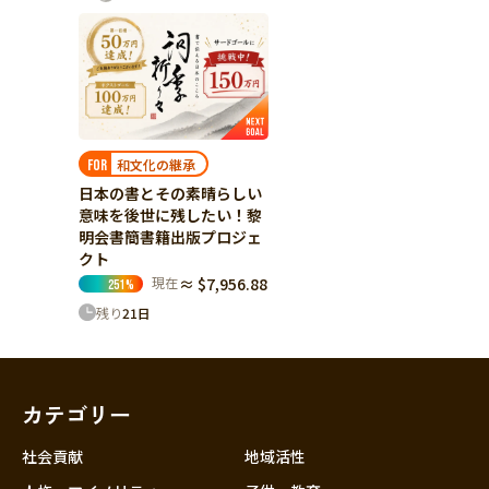
和文化の継承
FOR
日本の書とその素晴らしい
意味を後世に残したい！黎
明会書簡書籍出版プロジェ
クト
現在
≈ $7,956.88
251
%
残り
21
日
カテゴリー
社会貢献
地域活性