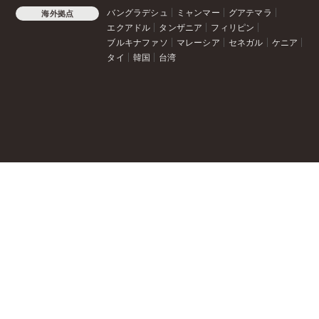
バングラデシュ
ミャンマー
グアテマラ
海外拠点
エクアドル
タンザニア
フィリピン
ブルキナファソ
マレーシア
セネガル
ケニア
タイ
韓国
台湾