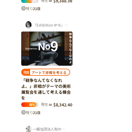
現在
≈ $9,388.36
148
%
残り
21
日
「Exhibition №９」プロジェクト
アートで非戦を考える
FOR
「戦争なんてなくなれ
よ。」非戦がテーマの美術
展覧会を通して考える機会
を
現在
≈ $8,342.40
88
%
残り
21
日
一般社団法人和の道黎明会