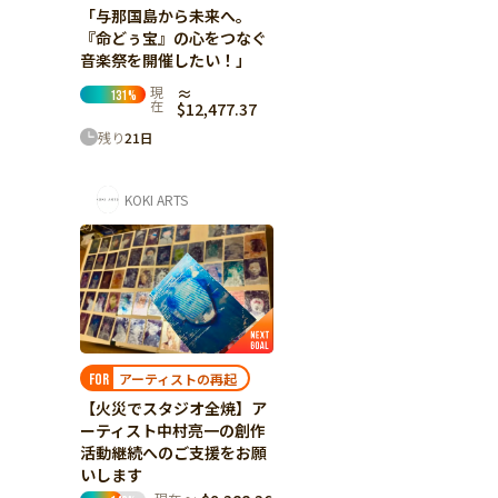
「与那国島から未来へ。
『命どぅ宝』の心をつなぐ
音楽祭を開催したい！」
現
≈
131
%
在
$12,477.37
残り
21
日
KOKI ARTS
アーティストの再起
FOR
【火災でスタジオ全焼】ア
ーティスト中村亮一の創作
活動継続へのご支援をお願
いします