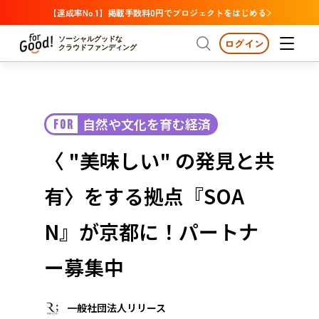
【達成率No.1】掲載手数料0円でプロジェクトをはじめる
ソーシャルグッドな
ログイン
クラウドファンディング
プロジェクトからさがす
自然や文化を育む経済
FOR
注目
新着
支援金額が多い
プロジェクトからさがす
注目
新着
支援金額
支援人数が多い
終了日が近い
〈 "美味しい" の発見と共
カテゴリーからさがす
国際協力
医療・福祉
カテゴリーからさがす
人権・マイノリティ
有〉をする拠点『SOA
国際協力
医療・福祉
子ども・教育
動物
地域活性
フード・農業
文化
北海道・東北
地域からさがす
北海
N』が京都に！パートナ
環境・エシカル
人権・マイノリティ
関東
茨城
災害
ー募集中
社会貢献
中部
地域からさがす
新潟
北海道・東北
近畿
一般社団法人リリース
三重
北海道
青森
岩手
宮城
秋田
山形
福島