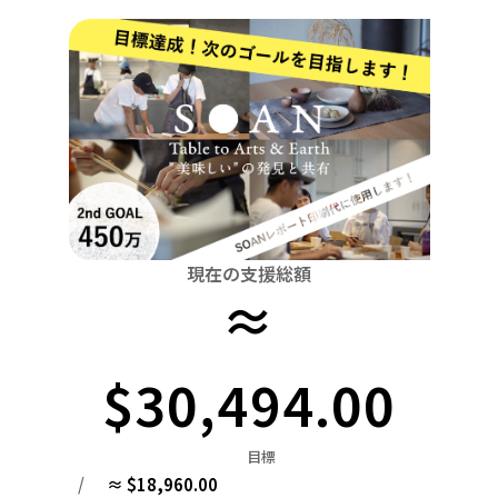
関東
中国
鳥取
茨城
栃木
群馬
埼玉
千葉
東京
神奈川
四国
徳島
中部
新潟
富山
石川
福井
山梨
長野
岐阜
九州・沖縄
福岡
近畿
三重
滋賀
京都
大阪
兵庫
奈良
和歌山
中国
鳥取
島根
岡山
広島
山口
四国
現在の支援総額
≈
徳島
香川
愛媛
高知
九州・沖縄
福岡
佐賀
長崎
熊本
大分
宮崎
鹿児島
$30,494.00
目標
/
≈ $18,960.00