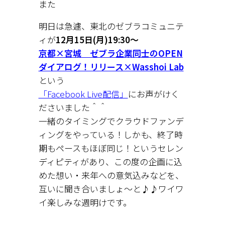
また
明日は急遽、東北のゼブラコミュニテ
ィが
12月15日(月)19:30〜
京都×宮城 ゼブラ企業同士のOPEN
ダイアログ！リリース×Wasshoi Lab
という
「Facebook Live配信」
にお声がけく
ださいました＾＾
一緒のタイミングでクラウドファンデ
ィングをやっている！しかも、終了時
期もペースもほぼ同じ！というセレン
ディピティがあり、この度の企画に込
めた想い・来年への意気込みなどを、
互いに聞き合いましょ〜と♪♪ワイワ
イ楽しみな週明けです。