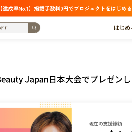
【達成率No.1】掲載手数料0円でプロジェクトをはじめる
はじめ
支援金額が多い
支援人数が多い
終了日が近い
・福祉
子ども・教育
動物
地域活性
フード・農業
auty Japan日本大会でプレゼン
北海道
青森
岩手
宮城
秋田
山形
福島
茨城
栃木
群馬
埼玉
千葉
東京
神奈川
新潟
富山
石川
福井
山梨
長野
岐阜
静岡
愛
現在の支援総額
三重
滋賀
京都
大阪
兵庫
奈良
和歌山