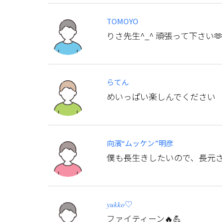
TOMOYO
りさ先生^_^ 頑張って下さい
らてん
めいっぱい楽しんでください
向濱“ムッケン”明彦
僕も長生きしたいので、長元さ
𝑦𝑢𝑘𝑘𝑜♡
ファイティーン🔥💪