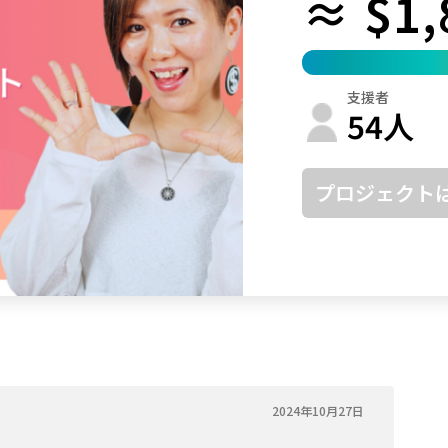
≈ $1,
鳥取
島根
岡山
広島
山口
徳島
香川
愛媛
高知
支援者
福岡
佐賀
長崎
熊本
大分
宮崎
鹿児島
沖縄
54
人
プロジェクト
2024年10月27日