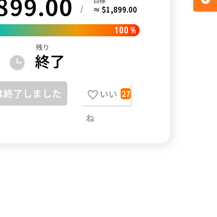
899.00
目標
/
≈ $1,899.00
100
%
残り
終了
は終了しました
いい
27
ね