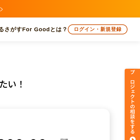
る
さがす
For Goodとは？
ログイン・新規登録
文化
環境・エシカル
人権・マイノリティ
プロジェクトの相談をする
したい！
知