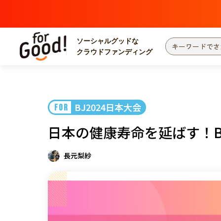
ソーシャルグッドな
クラウドファンディング
プロジェクトからさがす
注目
新着
BJ2024日本大会
FOR
カテゴリーからさがす
国際協力
医療
日本の健康寿命を延ばす！Be
災害
社会貢献
北海道・東北
地域からさがす
長元梨紗
関東
中部
近畿