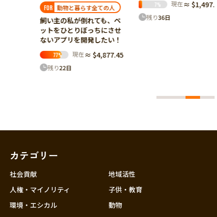
現在
≈ $1,497.84
7
%
動
動物と暮らす全ての人
FOR
残り
36
日
システ
飼い主の私が倒れても、ペ
を届け
ットをひとりぼっちにさせ
ないアプリを開発したい！
23.76
現在
≈ $4,877.45
77
%
残り
22
日
カテゴリー
社会貢献
地域活性
人権・マイノリティ
子供・教育
環境・エシカル
動物