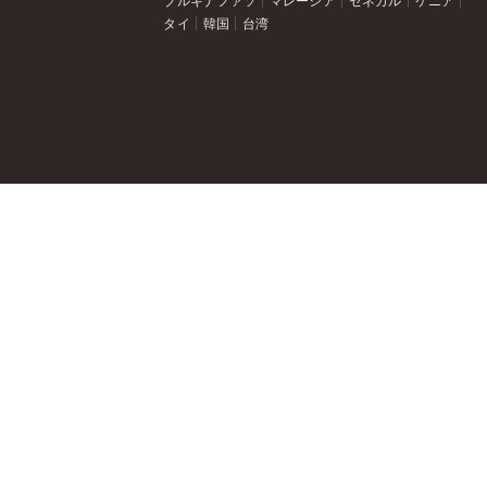
ブルキナファソ
マレーシア
セネガル
ケニア
タイ
韓国
台湾