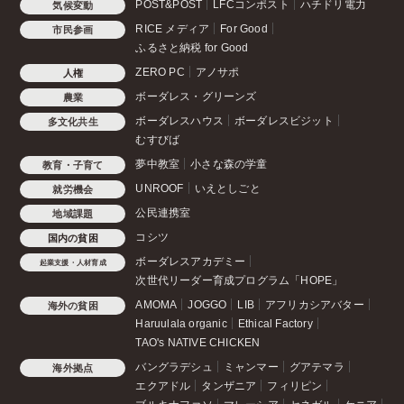
POST&POST
LFCコンポスト
ハチドリ電力
気候変動
RICE メディア
For Good
市民参画
ふるさと納税 for Good
ZERO PC
アノサポ
人権
ボーダレス・グリーンズ
農業
ボーダレスハウス
ボーダレスビジット
多文化共生
むすびば
夢中教室
小さな森の学童
教育・子育て
UNROOF
いえとしごと
就労機会
公民連携室
地域課題
コシツ
国内の貧困
ボーダレスアカデミー
起業支援・人材育成
次世代リーダー育成プログラム「HOPE」
AMOMA
JOGGO
LIB
アフリカシアバター
海外の貧困
Haruulala organic
Ethical Factory
TAO's NATIVE CHICKEN
バングラデシュ
ミャンマー
グアテマラ
海外拠点
エクアドル
タンザニア
フィリピン