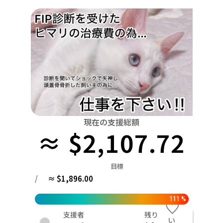
関東
中国
鳥取
茨城
栃木
群馬
埼玉
千葉
東京
神奈川
四国
徳島
中部
新潟
富山
石川
福井
山梨
長野
岐阜
九州・沖縄
福岡
近畿
三重
滋賀
京都
大阪
兵庫
奈良
和歌山
中国
鳥取
島根
岡山
広島
山口
四国
現在の支援総額
≈ $2,107.72
徳島
香川
愛媛
高知
九州・沖縄
福岡
佐賀
長崎
熊本
大分
宮崎
鹿児島
目標
/
≈ $1,896.00
111
%
支援者
残り
い