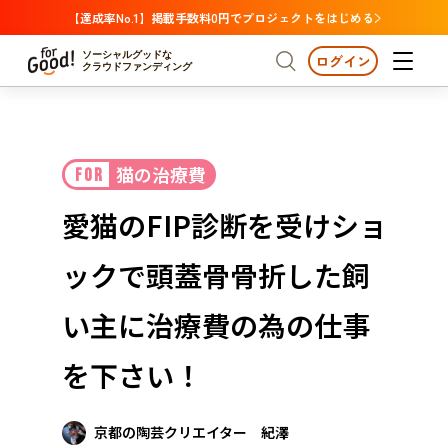
【達成率No.1】掲載手数料0円でプロジェクトをはじめる
ソーシャルグッドな
ログイン
クラウドファンディング
プロジェクトからさがす
猫の治療費
FOR
注目
新着
支援金額が多い
プロジェクトからさがす
注目
新着
支援金額
支援人数が多い
終了日が近い
愛猫のFIP診断を受けショ
カテゴリーからさがす
国際協力
医療・福祉
カテゴリーからさがす
人権・マイノリティ
ックで頭蓋骨骨折した飼
国際協力
医療・福祉
子ども・教育
動物
地域活性
フード・農業
文化
北海道・東北
地域からさがす
北海
い主に治療費の為の仕事
環境・エシカル
人権・マイノリティ
関東
茨城
災害
を下さい！
社会貢献
中部
地域からさがす
新潟
北海道・東北
近畿
京都の陶芸クリエイター 紀澤
三重
北海道
青森
岩手
宮城
秋田
山形
福島