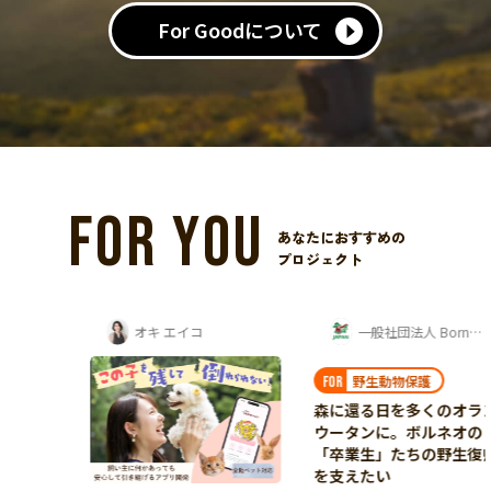
For Goodについて
FOR YOU
あなたにおすすめの
プロジェクト
オキ エイコ
一般社団法人 Borneo Orangutan Survival...
野生動物保護
FOR
森に還る日を多くのオラン
ウータンに。ボルネオの
「卒業生」たちの野生復帰
を支えたい