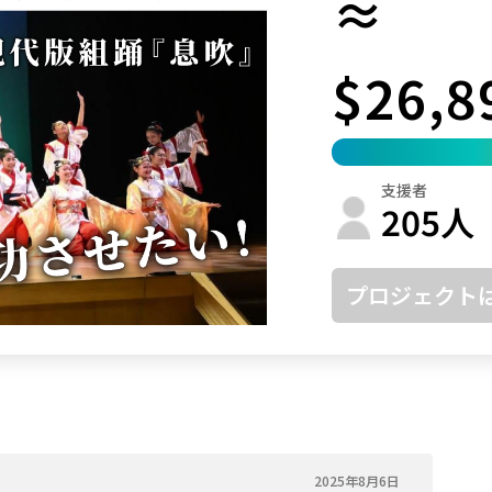
≈
鳥取
島根
岡山
広島
山口
$26,8
徳島
香川
愛媛
高知
福岡
佐賀
長崎
熊本
大分
宮崎
鹿児島
沖縄
支援者
205
人
プロジェクト
2025年8月6日