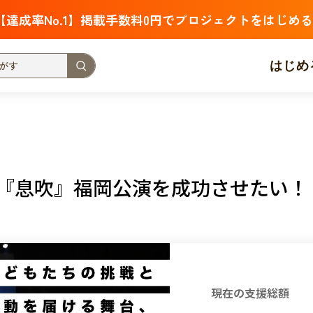
【達成率No.1】掲載手数料0円でプロジェクトをはじめる
はじめ
支援金額が多い
支援人数が多い
終了日が近い
・福祉
子ども・教育
動物
地域活性
フード・農業
踊『息吹』福岡公演を成功させたい！
北海道
青森
岩手
宮城
秋田
山形
福島
茨城
栃木
群馬
埼玉
千葉
東京
神奈川
新潟
富山
石川
福井
山梨
長野
岐阜
静岡
愛
現在の支援総額
三重
滋賀
京都
大阪
兵庫
奈良
和歌山