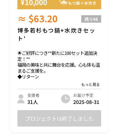
≈ $63.20
残り
66
博多若杉もつ鍋+水炊きセッ
ト'
🌟ご好評につき**新たに100セット追加決
定！**
福岡の美味と共に舞台を応援。心も体も温
まるご支援を。
◆リターン
・博多若杉もつ鍋2～3人前
・博多若杉水炊き2～3人前
お届け予定
支援者
【※ご確認事項】
2025-08-31
31人
・画像はイメージです
・お届けは2025年8月中の発送を予定して
いますが、発送状況により出荷時期が遅れ
プロジェクトは終了しました
る場合があります。
・郵送にてお送り致しますので、住所の入
力などのお間違いないようご注意下さい。