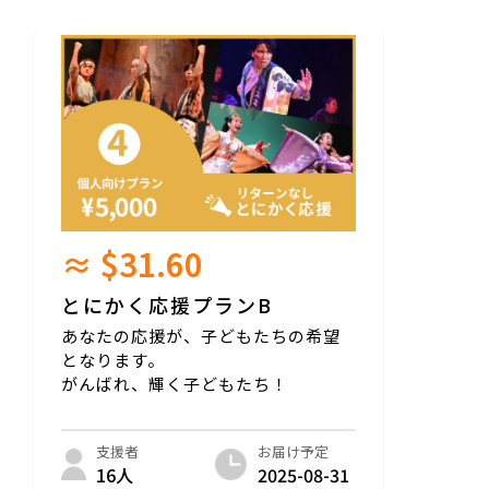
・お客様都合での返品・交換はできませ
ん。
・破損・不良品 については、到着後10日以
内にご連絡ください。
※食品衛生法上の営業許可を有している
(株)Skywardから発送します。
※成分表示はリターンに表記します。アレ
ルギー成分等を確認したい場合、支援前に
ご相談ください。
《博多若杉もつ鍋2～3人前》
セット内容
≈ $31.60
・国産牛小腸300g
・濃縮醤油ｽｰﾌﾟ250g
・ちゃんぽん麺150g×2
とにかく応援プランB
・柚子胡椒1g×2
あなたの応援が、子どもたちの希望
・ごま10g
となります。
・たかのつめ0.5g
原材料
がんばれ、輝く子どもたち！
・国産牛もつ:小腸
・濃縮もつ鍋スープ:醤油、清酒粕、みりん
風調味料、鰹節エキス、昆布エキス、にん
お届け予定
支援者
にく、酵母エキス/調味料(アミノ酸等)、カ
2025-08-31
16人
ラメル色素、甘味料(ステビア、甘草)、(一