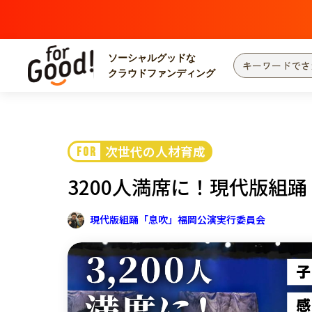
ソーシャルグッドな
クラウドファンディング
プロジェクトからさがす
注目
新着
次世代の人材育成
FOR
カテゴリーからさがす
国際協力
医療
3200人満席に！現代版組
災害
社会貢献
北海道・東北
地域からさがす
現代版組踊「息吹」福岡公演実行委員会
関東
中部
近畿