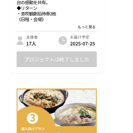
台の感動を共有。
◆リターン
・息吹観劇招待券2枚
《日程・会場》
2025年8月16日（土）・17日（日）
飯塚市文化会館イイヅカコスモスコモン
昼の部：開場12:30 / 開演 13:00
お届け予定
支援者
夜の部：開場17:00 / 開演 17:30
2025-07-25
17人
※交通費はご負担いただきますよう、ご了
承願います。
プロジェクトは終了しました