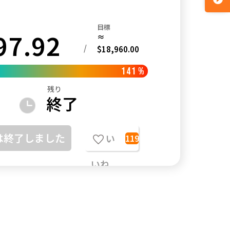
目標
97.92
≈
/
$18,960.00
141
%
残り
終了
は終了しました
い
119
いね