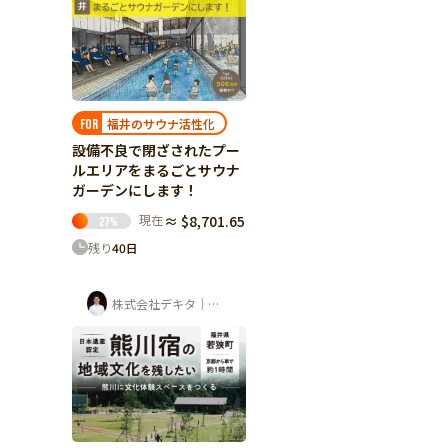
福井のサウナ活性化
FOR
設備不良で閉ざされたプー
ルエリアをまるごとサウナ
ガーデンにします！
現在
≈ $8,701.65
27
%
残り
40
日
株式会社デキタ｜時岡壮太（山座熊川・八百...