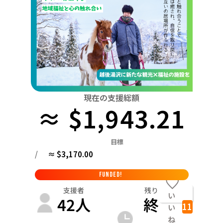
関東
中国
鳥取
茨城
栃木
群馬
埼玉
千葉
東京
神奈川
四国
徳島
中部
新潟
富山
石川
福井
山梨
長野
岐阜
九州・沖縄
福岡
近畿
三重
滋賀
京都
大阪
兵庫
奈良
和歌山
中国
現在の支援総額
鳥取
島根
岡山
広島
山口
≈ $1,943.21
四国
徳島
香川
愛媛
高知
目標
九州・沖縄
/
≈ $3,170.00
福岡
佐賀
長崎
熊本
大分
宮崎
鹿児島
FUNDED!
支援者
残り
い
42
人
終
11
い
ね