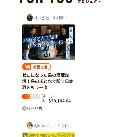
プロジェクト
株式会社 川村酒造場
酒蔵復活
FOR
ゼロになった島の酒蔵復
活！島の米と水で醸す日本
酒をもう一度
現
≈
47
%
在
$30,104.04
残り
25
日
越のゆグループ（株式会社ユー企画）