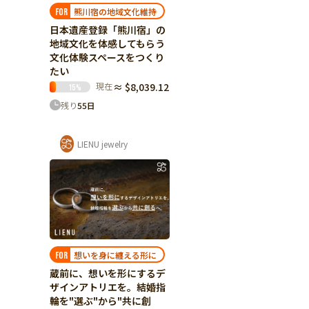
熊川宿の地域文化維持
FOR
日本遺産登録「熊川宿」の
地域文化を体感してもらう
文化体験スペースをつくり
たい
現在
≈ $8,039.12
15
%
残り
55
日
LIENU jewelry
想いを身に纏える形に
FOR
蔵前に、想いを形にするデ
ザインアトリエを。結婚指
輪を"選ぶ"から"共に創