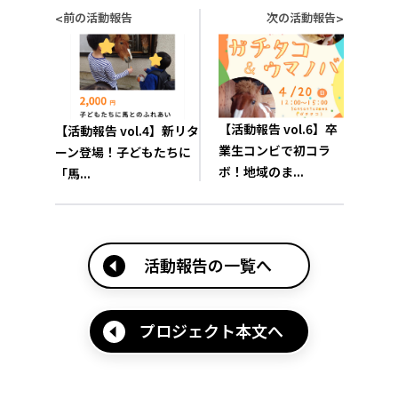
前の活動報告
次の活動報告
<
>
【活動報告 vol.6】卒
【活動報告 vol.4】新リタ
業生コンビで初コラ
ーン登場！子どもたちに
ボ！地域のま...
「馬...
活動報告の一覧へ
プロジェクト本文へ