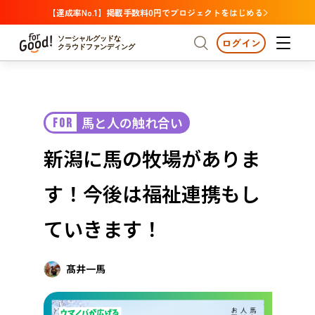
【達成率No.1】掲載手数料0円でプロジェクトをはじめる
ソーシャルグッドな
ログイン
クラウドファンディング
プロジェクトからさがす
馬と人の触れ合い
FOR
注目
新着
支援金額が多い
プロジェクトからさがす
注目
新着
支援金額
支援人数が多い
終了日が近い
新潟に馬の牧場がありま
カテゴリーからさがす
国際協力
医療・福祉
カテゴリーからさがす
人権・マイノリティ
す！今後は福祉連携もし
国際協力
医療・福祉
子ども・教育
動物
地域活性
フード・農業
文化
北海道・東北
地域からさがす
北海
ていきます！
環境・エシカル
人権・マイノリティ
関東
茨城
災害
社会貢献
髙井一馬
中部
地域からさがす
新潟
北海道・東北
近畿
三重
北海道
青森
岩手
宮城
秋田
山形
福島