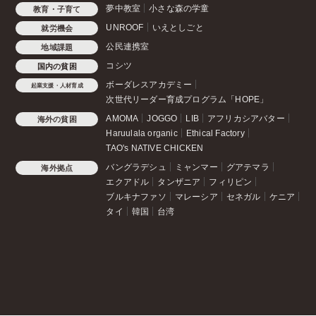
夢中教室
小さな森の学童
教育・子育て
UNROOF
いえとしごと
就労機会
公民連携室
地域課題
コシツ
国内の貧困
ボーダレスアカデミー
起業支援・人材育成
次世代リーダー育成プログラム「HOPE」
AMOMA
JOGGO
LIB
アフリカシアバター
海外の貧困
Haruulala organic
Ethical Factory
TAO's NATIVE CHICKEN
バングラデシュ
ミャンマー
グアテマラ
海外拠点
エクアドル
タンザニア
フィリピン
ブルキナファソ
マレーシア
セネガル
ケニア
タイ
韓国
台湾