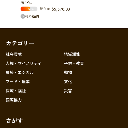
る"へ。
現在
≈ $5,576.03
58
%
残り
50
日
カテゴリー
社会貢献
地域活性
人権・マイノリティ
子供・教育
環境・エシカル
動物
フード・農業
文化
医療・福祉
災害
国際協力
さがす