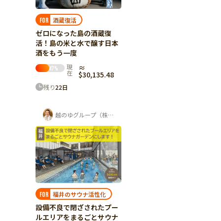
酒蔵復活
FOR
ゼロになった島の酒蔵復
活！島の米と水で醸す日本
酒をもう一度
現
≈
47
%
在
$30,135.48
残り
22
日
越のゆグループ（株式会社ユー企画）
福井のサウナ活性化
FOR
設備不良で閉ざされたプー
ルエリアをまるごとサウナ