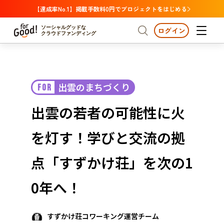
【達成率No.1】掲載手数料0円でプロジェクトをはじめる
ソーシャルグッドな
ログイン
クラウドファンディング
プロジェクトからさがす
出雲のまちづくり
FOR
注目
新着
支援金額が多い
プロジェクトからさがす
注目
新着
支援金額
支援人数が多い
終了日が近い
出雲の若者の可能性に火
カテゴリーからさがす
国際協力
医療・福祉
カテゴリーからさがす
人権・マイノリティ
を灯す！学びと交流の拠
国際協力
医療・福祉
子ども・教育
動物
地域活性
フード・農業
文化
北海道・東北
地域からさがす
北海
点「すずかけ荘」を次の1
環境・エシカル
人権・マイノリティ
関東
茨城
災害
0年へ！
社会貢献
中部
地域からさがす
新潟
北海道・東北
近畿
すずかけ荘コワーキング運営チーム
三重
北海道
青森
岩手
宮城
秋田
山形
福島