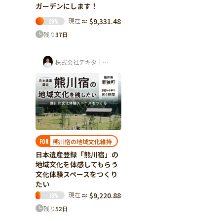
ガーデンにします！
現在
≈ $9,331.48
29
%
残り
37
日
株式会社デキタ｜時岡壮太（山座熊川・八百...
熊川宿の地域文化維持
FOR
日本遺産登録「熊川宿」の
地域文化を体感してもらう
文化体験スペースをつくり
たい
現在
≈ $9,220.88
18
%
残り
52
日