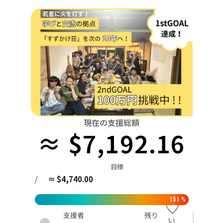
関東
中国
鳥取
茨城
栃木
群馬
埼玉
千葉
東京
神奈川
四国
徳島
中部
新潟
富山
石川
福井
山梨
長野
岐阜
九州・沖縄
福岡
近畿
三重
滋賀
京都
大阪
兵庫
奈良
和歌山
中国
鳥取
島根
岡山
広島
山口
四国
現在の支援総額
≈ $7,192.16
徳島
香川
愛媛
高知
九州・沖縄
福岡
佐賀
長崎
熊本
大分
宮崎
鹿児島
目標
/
≈ $4,740.00
151
%
支援者
残り
い