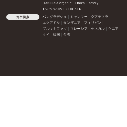
Haruulala organic
Ethical Factory
TAO's NATIVE CHICKEN
バングラデシュ
ミャンマー
グアテマラ
海外拠点
エクアドル
タンザニア
フィリピン
ブルキナファソ
マレーシア
セネガル
ケニア
タイ
韓国
台湾