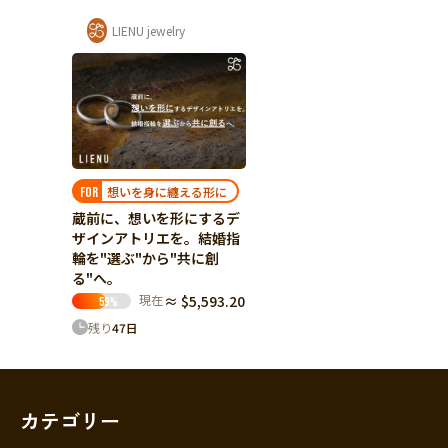
LIENU jewelry
想いを身に纏える形に
FOR
蔵前に、想いを形にするデ
ザインアトリエを。結婚指
輪を"選ぶ"から"共に創
る"へ。
現在
≈ $5,593.20
59
%
残り
47
日
カテゴリー