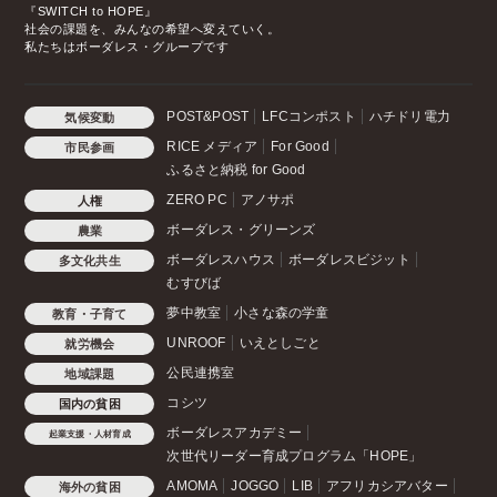
『SWITCH to HOPE』
社会の課題を、みんなの希望へ変えていく。
私たちはボーダレス・グループです
POST&POST
LFCコンポスト
ハチドリ電力
気候変動
RICE メディア
For Good
市民参画
ふるさと納税 for Good
ZERO PC
アノサポ
人権
ボーダレス・グリーンズ
農業
ボーダレスハウス
ボーダレスビジット
多文化共生
むすびば
夢中教室
小さな森の学童
教育・子育て
UNROOF
いえとしごと
就労機会
公民連携室
地域課題
コシツ
国内の貧困
ボーダレスアカデミー
起業支援・人材育成
次世代リーダー育成プログラム「HOPE」
AMOMA
JOGGO
LIB
アフリカシアバター
海外の貧困