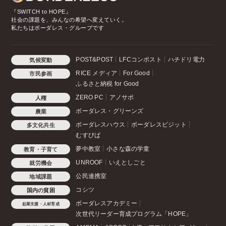
『SWITCH to HOPE』
社会の課題を、みんなの希望へ変えていく。
私たちはボーダレス・グループです
POST&POST
LFCコンポスト
ハチドリ電力
気候変動
RICE メディア
For Good
市民参画
ふるさと納税 for Good
ZERO PC
アノサポ
人権
ボーダレス・グリーンズ
農業
ボーダレスハウス
ボーダレスビジット
多文化共生
むすびば
夢中教室
小さな森の学童
教育・子育て
UNROOF
いえとしごと
就労機会
公民連携室
地域課題
コシツ
国内の貧困
ボーダレスアカデミー
起業支援・人材育成
次世代リーダー育成プログラム「HOPE」