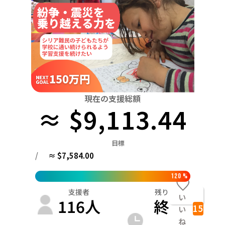
関東
中国
鳥取
茨城
栃木
群馬
埼玉
千葉
東京
神奈川
四国
徳島
中部
新潟
富山
石川
福井
山梨
長野
岐阜
九州・沖縄
福岡
近畿
三重
滋賀
京都
大阪
兵庫
奈良
和歌山
中国
現在の支援総額
鳥取
島根
岡山
広島
山口
≈ $9,113.44
四国
徳島
香川
愛媛
高知
目標
九州・沖縄
/
≈ $7,584.00
福岡
佐賀
長崎
熊本
大分
宮崎
鹿児島
120
%
支援者
残り
い
116
人
終
15
い
ね