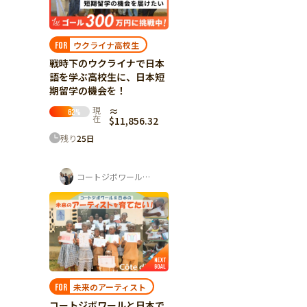
ウクライナ高校生
FOR
戦時下のウクライナで日本
語を学ぶ高校生に、日本短
期留学の機会を！
現
≈
62
%
在
$11,856.32
残り
25
日
コートジボワール・日本 子どもアートフェ...
未来のアーティスト
FOR
コートジボワールと日本で