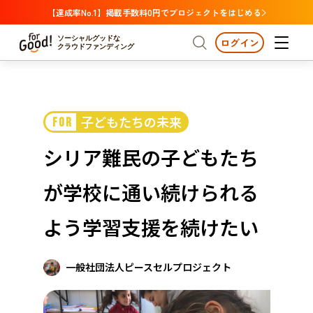
【達成率No.1】掲載手数料0円でプロジェクトをはじめる
ソーシャルグッドな
ログイン
クラウドファンディング
プロジェクトからさがす
子どもたちの未来
FOR
注目
新着
支援金額が多い
プロジェクトからさがす
注目
新着
支援金額
支援人数が多い
終了日が近い
シリア難民の子どもたち
カテゴリーからさがす
国際協力
医療・福祉
カテゴリーからさがす
人権・マイノリティ
が学校に通い続けられる
国際協力
医療・福祉
子ども・教育
動物
地域活性
フード・農業
文化
北海道・東北
地域からさがす
北海
よう学習支援を続けたい
環境・エシカル
人権・マイノリティ
関東
茨城
災害
社会貢献
一般社団法人ピースセルプロジェクト
中部
地域からさがす
新潟
北海道・東北
近畿
三重
北海道
青森
岩手
宮城
秋田
山形
福島