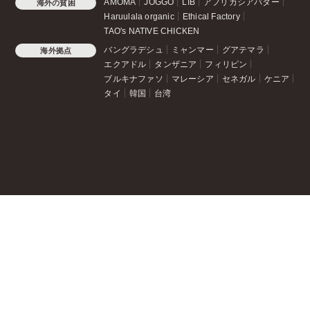
AMOMA
JOGGO
LIB
アフリカシアバター
海外の貧困
Haruulala organic
Ethical Factory
TAO's NATIVE CHICKEN
バングラデシュ
ミャンマー
グアテマラ
海外拠点
エクアドル
タンザニア
フィリピン
ブルキナファソ
マレーシア
セネガル
ケニア
タイ
韓国
台湾