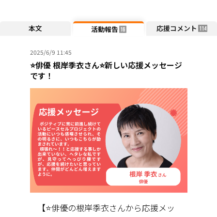
本文
応援コメント
活動報告
114
16
2025/6/9 11:45
⭐️俳優 根岸季衣さん⭐️新しい応援メッセージ
です！
【⭐️俳優の根岸季衣さんから応援メッ