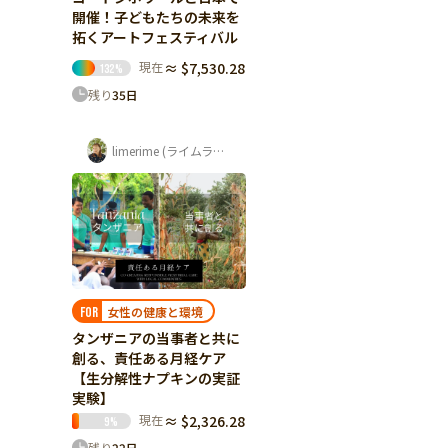
開催！子どもたちの未来を
拓くアートフェスティバル
現在
≈ $7,530.28
132
%
残り
35
日
limerime (ライムライム) 須藤 紫音
女性の健康と環境
FOR
タンザニアの当事者と共に
創る、責任ある月経ケア
【生分解性ナプキンの実証
実験】
現在
≈ $2,326.28
9
%
残り
22
日