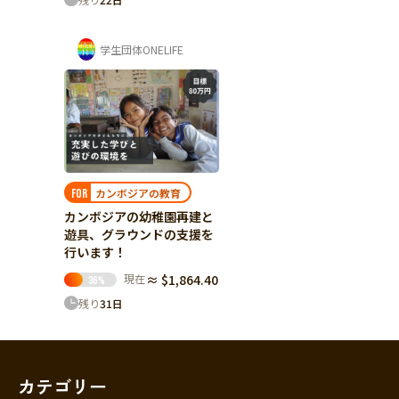
学生団体ONELIFE
カンボジアの教育
FOR
カンボジアの幼稚園再建と
遊具、グラウンドの支援を
行います！
現在
≈ $1,864.40
36
%
残り
31
日
カテゴリー