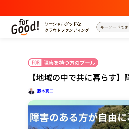
ソーシャルグッドな
クラウドファンディング
プロジェクトからさがす
注目
新着
障害を持つ方のプール
FOR
カテゴリーからさがす
国際協力
医療
【地域の中で共に暮らす】
災害
社会貢献
北海道・東北
地域からさがす
藤本真二
関東
中部
近畿