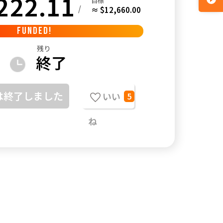
222.11
目標
/
≈ $12,660.00
FUNDED!
残り
終了
は終了しました
いい
5
ね