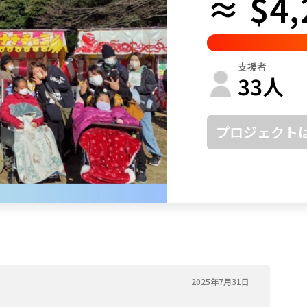
≈ $4,
鳥取
島根
岡山
広島
山口
徳島
香川
愛媛
高知
支援者
福岡
佐賀
長崎
熊本
大分
宮崎
鹿児島
沖縄
33
人
プロジェクト
2025年7月31日