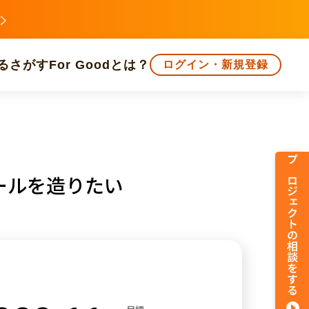
る
さがす
For Goodとは？
ログイン・新規登録
文化
環境・エシカル
人権・マイノリティ
プロジェクトの相談をする
ールを造りたい
知