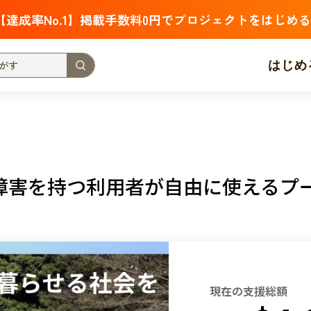
【達成率No.1】掲載手数料0円でプロジェクトをはじめる
はじめ
支援金額が多い
支援人数が多い
終了日が近い
・福祉
子ども・教育
動物
地域活性
フード・農業
障害を持つ利用者が自由に使えるプ
北海道
青森
岩手
宮城
秋田
山形
福島
茨城
栃木
群馬
埼玉
千葉
東京
神奈川
新潟
富山
石川
福井
山梨
長野
岐阜
静岡
愛
現在の支援総額
三重
滋賀
京都
大阪
兵庫
奈良
和歌山