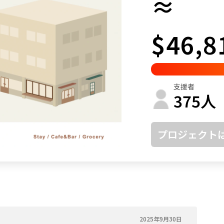
≈
鳥取
島根
岡山
広島
山口
$46,8
徳島
香川
愛媛
高知
福岡
佐賀
長崎
熊本
大分
宮崎
鹿児島
沖縄
支援者
375
人
プロジェクト
2025年9月30日