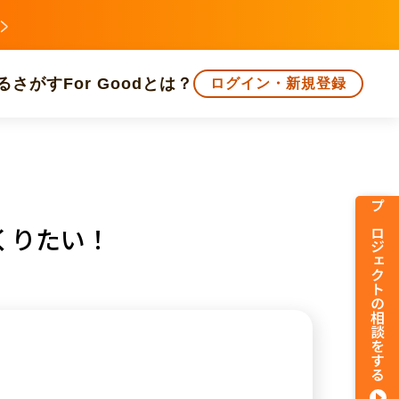
る
さがす
For Goodとは？
ログイン・新規登録
文化
環境・エシカル
人権・マイノリティ
プロジェクトの相談をする
くりたい！
知