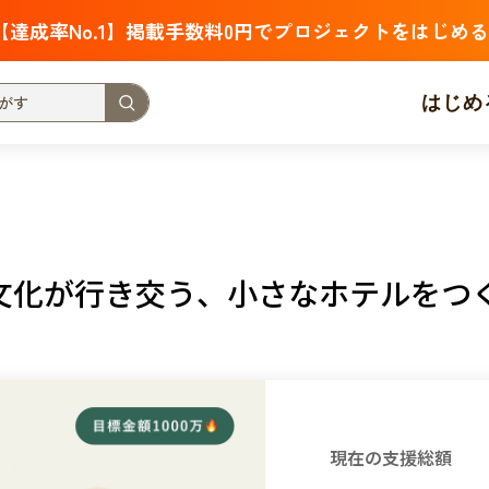
【達成率No.1】掲載手数料0円でプロジェクトをはじめる
はじめ
支援金額が多い
支援人数が多い
終了日が近い
・福祉
子ども・教育
動物
地域活性
フード・農業
文化が行き交う、小さなホテルをつ
北海道
青森
岩手
宮城
秋田
山形
福島
茨城
栃木
群馬
埼玉
千葉
東京
神奈川
新潟
富山
石川
福井
山梨
長野
岐阜
静岡
愛
現在の支援総額
三重
滋賀
京都
大阪
兵庫
奈良
和歌山