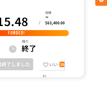
目標
15.48
≈
/
$63,400.00
FUNDED!
残り
終了
は終了しました
いい
36
ね