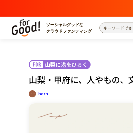
ソーシャルグッドな
クラウドファンディング
プロジェクトからさがす
注目
新着
山梨に港をひらく
FOR
カテゴリーからさがす
国際協力
医療
山梨・甲府に、人やもの、
災害
社会貢献
北海道・東北
地域からさがす
horn
関東
中部
近畿