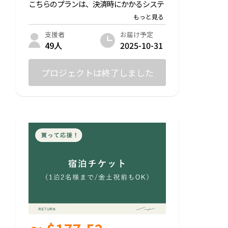
こちらのプランは、決済時にかかるシステ
ム利用料（220円）と決済手数料（5%）
が、実質的に購入者の方の負担にならない
よう加味し、その上で通常の宿泊料金より
お届け予定
支援者
も少しお得になるよう設定しています。ま
2025-10-31
49人
た「支援金」は含んでおらず、商品自体に
対する価格設定となっています。
プロジェクトは終了しました
もしhornを「もっと応援したい！」と思っ
ていただけた方は「とにかく応援プラン」
との併用もご検討いただけたら嬉しいで
す。
*通常料金（1泊2名）：¥24,200（税込）
ーーーーーーーーーーー
●お部屋について
・チェックイン：15-18時 /チェックアウ
ト：10時（※18時以降のチェックインはご
相談ください。）
・宿泊可能人数：最大2名様まで（※小学
生未満のお子様が大人と同じベッドで添い
寝する場合は人数に含まず、お子様分の宿
泊料金はいただきません）