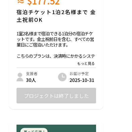
≈ $177.52
・部屋サイズ：20.9~25㎡（ダブルベッド or
ツインベッド）
宿泊チケット1泊2名様まで 金
・部屋設備：シャワールーム、独立洗面
土祝前OK
所、トイレ、チェア、ローテーブル、エア
コン
・アメニティ：ドライヤー、タオル（大・
1室2名様まで宿泊できる1泊分の宿泊チケ
小）、シャンプー、コンディショナー、ボ
ットです。金土祝前日を含む、すべての営
ディーソープ
業日にご宿泊いただけます。
・有料オプション：歯ブラシ、部屋着、ス
キンケアセット、追加タオル
こちらのプランは、決済時にかかるシステ
・Wifi環境あり
ム利用料（220円）と決済手数料（5%）
が、実質的に購入者の方の負担にならない
●チケット利用方法
よう加味し、その上で通常の宿泊料金より
お届け予定
支援者
・2025年10月中に、メールにてご予約方法
も少しお得になるよう設定しています。ま
2025-10-31
30人
をお知らせします。
た「支援金」は含んでおらず、商品自体に
・金土祝前日を除く、日-木曜日の営業日
対する価格設定となっています。
にご宿泊いただけます。
プロジェクトは終了しました
・チケットの有効期限は2026年11月末まで
もしhornを「もっと応援したい！」と思っ
ていただけた方は「とにかく応援プラン」
●チケット購入前のお願い
との併用もご検討いただけたら嬉しいで
・宿泊部分は建物の3階になります。エレ
す。
ベーターがなく階段での登り降りになりま
すのであらかじめご了承ください。（重い
*通常料金（1泊2名）：¥30,800（税込）