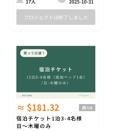
2025-10-31
17人
をお知らせします。
た「支援金」は含んでおらず、商品自体に
・金土祝前日を含む、すべての営業日に宿
対する価格設定となっています。
泊いただけます。
プロジェクトは終了しました
・チケットの有効期限は2026年11月末まで
もしhornを「もっと応援したい！」と思っ
ていただけた方は「とにかく応援プラン」
●チケット購入前のお願い
との併用もご検討いただけたら嬉しいで
・宿泊部分は建物の3階になります。エレ
す。
ベーターがなく階段での登り降りになりま
すのであらかじめご了承ください。（重い
*通常料金（1泊2名）：¥30,800（税込）
荷物などの運搬はスタッフがお手伝いしま
す）
ーーーーーーーーーーー
・現地までの交通費はご自身でご負担くだ
●お部屋について
さい。
・チェックイン：15-18時 /チェックアウ
ト：10時（※18時以降のチェックインはご
相談ください。）
・宿泊可能人数：最大2名様まで（※小学
生未満のお子様が大人と同じベッドで添い
寝する場合は人数に含まず、お子様分の宿
≈ $181.32
泊料金はいただきません）
残り
6
・部屋サイズ：20.9~25㎡（ダブルベッド or
ツインベッド）
宿泊チケット1泊3-4名様
・部屋設備：シャワールーム、独立洗面
日〜木曜のみ
所、トイレ、チェア、ローテーブル、エア