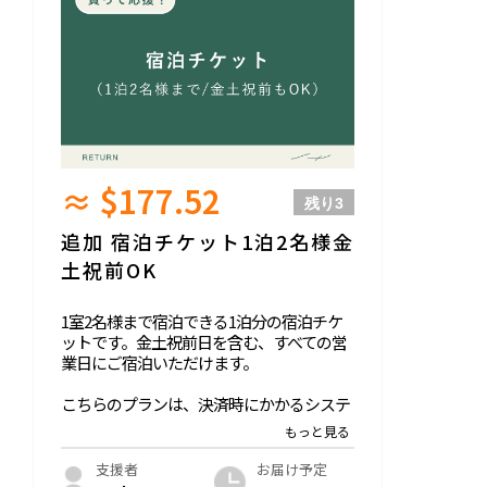
荷物などの運搬はスタッフがお手伝いしま
す）
ーーーーーーーーーーー
・現地までの交通費はご自身でご負担くだ
●お部屋について
さい。
・チェックイン：15-18時 /チェックアウ
ト：10時（※18時以降のチェックインはご
相談ください。）
・宿泊可能人数：最大2名様まで（※小学
生未満のお子様が大人と同じベッドで添い
寝する場合は人数に含まず、お子様分の宿
≈ $177.52
泊料金はいただきません）
残り
3
・部屋サイズ：20.9~25㎡（ダブルベッド or
ツインベッド）
追加 宿泊チケット1泊2名様金
・部屋設備：シャワールーム、独立洗面
土祝前OK
所、トイレ、チェア、ローテーブル、エア
コン
・アメニティ：ドライヤー、タオル（大・
1室2名様まで宿泊できる1泊分の宿泊チケ
小）、シャンプー、コンディショナー、ボ
ットです。金土祝前日を含む、すべての営
ディーソープ
業日にご宿泊いただけます。
・有料オプション：歯ブラシ、部屋着、ス
キンケアセット、追加タオル
こちらのプランは、決済時にかかるシステ
・Wifi環境あり
ム利用料（220円）と決済手数料（5%）
が、実質的に購入者の方の負担にならない
●チケット利用方法
よう加味し、その上で通常の宿泊料金より
お届け予定
支援者
・2025年10月中に、メールにてご予約方法
も少しお得になるよう設定しています。ま