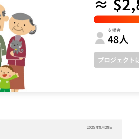
≈ $2,
鳥取
島根
岡山
広島
山口
徳島
香川
愛媛
高知
支援者
福岡
佐賀
長崎
熊本
大分
宮崎
鹿児島
沖縄
48
人
プロジェクト
2025年8月28日