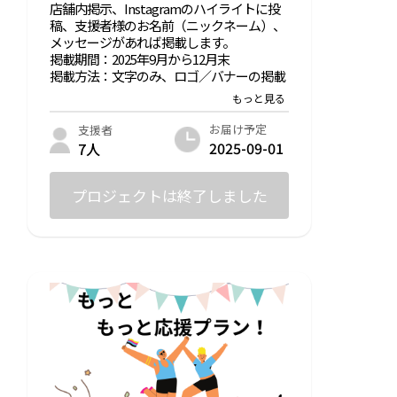
店舗内掲示、Instagramのハイライトに投
稿、支援者様のお名前（ニックネーム）、
メッセージがあれば掲載します。
掲載期間：2025年9月から12月末
掲載方法：文字のみ、ロゴ／バナーの掲載
は不可
支援時、必ず備考欄に希望されるお名前を
ご記入ください。
お届け予定
支援者
開店後、来店されたときはご本人確認が取
2025-09-01
7人
れましたら1杯ドリンクサービスします！
※交通費は自己負担
プロジェクトは終了しました