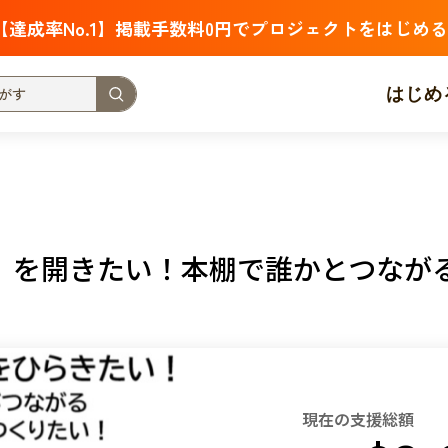
【達成率No.1】掲載手数料0円でプロジェクトをはじめる
はじめ
支援金額が多い
支援人数が多い
終了日が近い
・福祉
子ども・教育
動物
地域活性
フード・農業
」を開きたい！本棚で誰かとつなが
北海道
青森
岩手
宮城
秋田
山形
福島
茨城
栃木
群馬
埼玉
千葉
東京
神奈川
新潟
富山
石川
福井
山梨
長野
岐阜
静岡
愛
現在の支援総額
三重
滋賀
京都
大阪
兵庫
奈良
和歌山