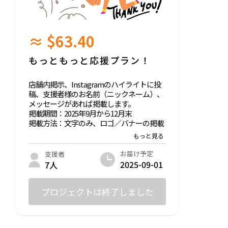
≈ $63.40
もっともっと応援プラン！
店舗内掲示、Instagramのハイライトに投
稿、支援者様のお名前（ニックネーム）、
メッセージがあれば掲載します。
掲載期間：2025年9月から12月末
掲載方法：文字のみ、ロゴ／バナーの掲載
は不可
支援時、必ず備考欄に希望されるお名前を
ご記入ください。
お届け予定
支援者
開店後、来店されたときはご本人確認が取
2025-09-01
7人
れましたらおやつ＋1杯ドリンクサービス
します！
※交通費は自己負担
プロジェクトは終了しました