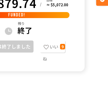
879.74
目標
/
≈ $5,072.00
FUNDED!
残り
終了
は終了しました
いい
9
ね