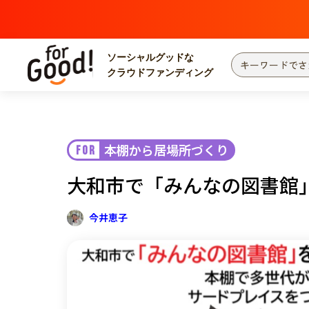
ソーシャルグッドな
クラウドファンディング
プロジェクトからさがす
注目
新着
本棚から居場所づくり
FOR
カテゴリーからさがす
国際協力
医療
大和市で「みんなの図書館
災害
社会貢献
北海道・東北
地域からさがす
今井恵子
関東
中部
近畿