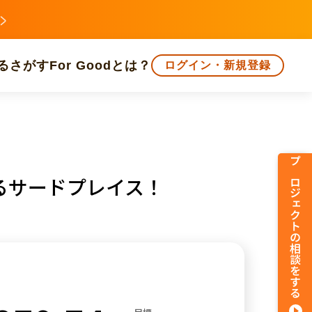
る
さがす
For Goodとは？
ログイン・新規登録
文化
環境・エシカル
人権・マイノリティ
プロジェクトの相談をする
るサードプレイス！
知