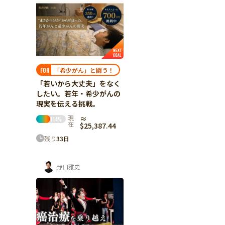
「希少がん」と闘う！
FOR
「若いから大丈夫」をなく
したい。若年・希少がんの
現実を伝える挑戦。
現
≈
114
%
在
$25,387.44
残り
33
日
野口雅史