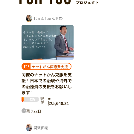
プロジェクト
じゅんじゅんを応援する会
ナットがん医療費支援
FOR
同僚のナットがん克服を支
援！日本での治験や海外で
の治療費の支援をお願いし
ます！
現
≈
13
%
在
$25,648.31
残り
22
日
関沢伊織