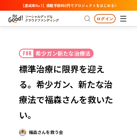
【達成率No.1】掲載手数料0円でプロジェクトをはじめる
ソーシャルグッドな
ログイン
クラウドファンディング
プロジェクトからさがす
希少ガン新たな治療法
FOR
注目
新着
支援金額が多い
プロジェクトからさがす
注目
新着
支援金額
支援人数が多い
終了日が近い
標準治療に限界を迎え
カテゴリーからさがす
国際協力
医療・福祉
カテゴリーからさがす
人権・マイノリティ
る。希少ガン、新たな治
国際協力
医療・福祉
子ども・教育
動物
地域活性
フード・農業
文化
北海道・東北
地域からさがす
北海
療法で福森さんを救いた
環境・エシカル
人権・マイノリティ
関東
茨城
災害
い。
社会貢献
中部
地域からさがす
新潟
北海道・東北
近畿
福森さんを救う会
三重
北海道
青森
岩手
宮城
秋田
山形
福島