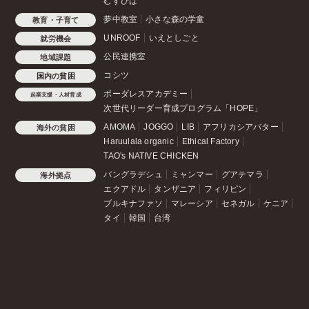
むすびば
夢中教室
小さな森の学童
教育・子育て
UNROOF
いえとしごと
就労機会
公民連携室
地域課題
コシツ
国内の貧困
ボーダレスアカデミー
起業支援・人材育成
次世代リーダー育成プログラム「HOPE」
AMOMA
JOGGO
LIB
アフリカシアバター
海外の貧困
Haruulala organic
Ethical Factory
TAO's NATIVE CHICKEN
バングラデシュ
ミャンマー
グアテマラ
海外拠点
エクアドル
タンザニア
フィリピン
ブルキナファソ
マレーシア
セネガル
ケニア
タイ
韓国
台湾