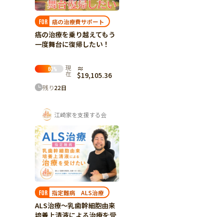
癌の治療費サポート
FOR
癌の治療を乗り越えてもう
一度舞台に復帰したい！
現
≈
60
%
在
$19,105.36
残り
22
日
江崎家を支援する会
指定難病 ALS治療
FOR
ALS治療～乳歯幹細胞由来
培養上清液による治療を受