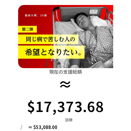
関東
中国
鳥取
茨城
栃木
群馬
埼玉
千葉
東京
神奈川
四国
徳島
中部
新潟
富山
石川
福井
山梨
長野
岐阜
九州・沖縄
福岡
近畿
三重
滋賀
京都
大阪
兵庫
奈良
和歌山
中国
鳥取
島根
岡山
広島
山口
四国
現在の支援総額
≈
徳島
香川
愛媛
高知
九州・沖縄
福岡
佐賀
長崎
熊本
大分
宮崎
鹿児島
$17,373.68
目標
/
≈ $53,088.00