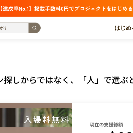
【達成率No.1】掲載手数料0円でプロジェクトをはじめる
はじめ
支援金額が多い
支援人数が多い
終了日が近い
・福祉
子ども・教育
動物
地域活性
フード・農業
ン探しからではなく、「人」で選ぶ
北海道
青森
岩手
宮城
秋田
山形
福島
茨城
栃木
群馬
埼玉
千葉
東京
神奈川
新潟
富山
石川
福井
山梨
長野
岐阜
静岡
愛
現在の支援総額
三重
滋賀
京都
大阪
兵庫
奈良
和歌山