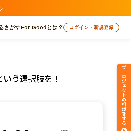
る
さがす
For Goodとは？
ログイン・新規登録
文化
環境・エシカル
人権・マイノリティ
プロジェクトの相談をする
という選択肢を！
知