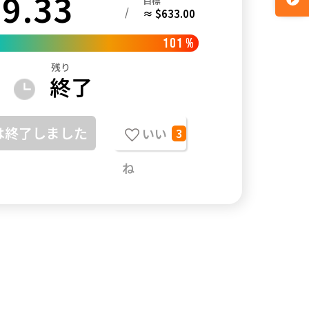
9.33
目標
/
≈ $633.00
101
%
残り
終了
は終了しました
いい
3
ね