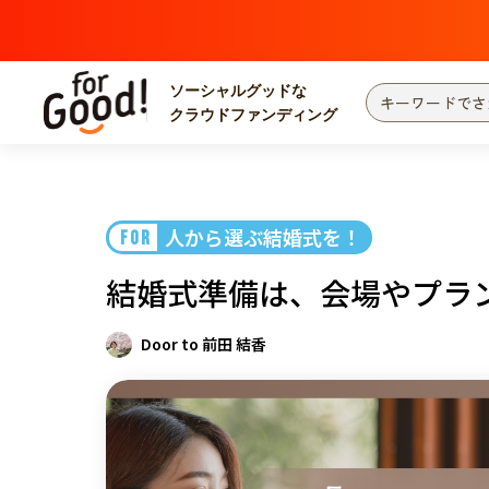
ソーシャルグッドな
クラウドファンディング
プロジェクトからさがす
注目
新着
人から選ぶ結婚式を！
FOR
カテゴリーからさがす
国際協力
医療
結婚式準備は、会場やプラ
災害
社会貢献
北海道・東北
地域からさがす
Door to 前田 結香
関東
中部
近畿