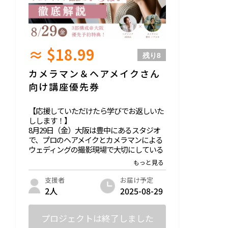
≈ $18.99
残り
8
カメラマン＆ヘアメイクさん
向け講座優先券
【応援していただけたら学びでお返しいた
しします！】
8月29日（金）大阪は豊中にあるスタジオ
で、プロのヘアメイクとカメラマンによる
ウェディングの撮影現場で大切にしている
知識を学べる講座を開催します。
普通に現場に出ているけど、「今更聞けな
い」ことってありますよね。
お届け予定
支援者
2025-08-29
2人
応援してくださった分、しっかりと現場で
役に立つ知識を
それぞれのポジションからお伝えさせてい
プロジェクトは終了しました
ただきます！