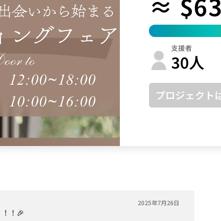
≈ $63
鳥取
島根
岡山
広島
山口
徳島
香川
愛媛
高知
支援者
福岡
佐賀
長崎
熊本
大分
宮崎
鹿児島
沖縄
30
人
プロジェクト
2025年7月26日
！！🎉