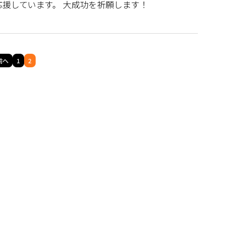
援しています。 大成功を祈願します！
前へ
1
2