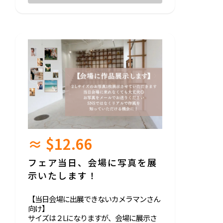
こんな方におすすめ▼
・ウェディングのロケーションフォトにヘ
アメイク無しで撮影に行っているカメラマ
ン
・デビューして数年で「今更聞けないウェ
ディング現場、撮影での基礎」を知りたい
方
・これからウェディングも撮影していきた
いカメラマン
・ヘアメイクさんでカウンセリングがちゃ
んとできているか不安な方
・ヘアメイクさんでロケについていく際に
まだ一人は不安！という方
≈ $12.66
etc.
【仮スケジュール】
フェア当日、会場に写真を展
10:30～12:30 ヘアメイク講座
示いたします！
-モデルにメイクしながらデモンストレー
ション
-ロケで気をつけること、ＮＧポイントなど
【当日会場に出展できないカメラマンさん
-カウンセリング方法等細かく伝授しま
向け】
す！
サイズは２Lになりますが、会場に展示さ