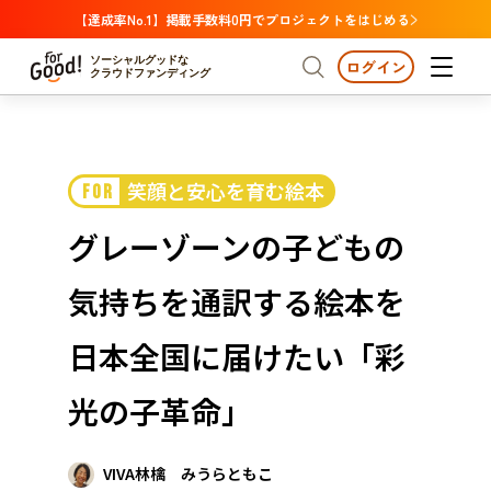
【達成率No.1】掲載手数料0円でプロジェクトをはじめる
ソーシャルグッドな
ログイン
クラウドファンディング
プロジェクトからさがす
笑顔と安心を育む絵本
FOR
注目
新着
支援金額が多い
プロジェクトからさがす
注目
新着
支援金額
支援人数が多い
終了日が近い
グレーゾーンの子どもの
カテゴリーからさがす
国際協力
医療・福祉
カテゴリーからさがす
人権・マイノリティ
気持ちを通訳する絵本を
国際協力
医療・福祉
子ども・教育
動物
地域活性
フード・農業
文化
北海道・東北
地域からさがす
北海
日本全国に届けたい「彩
環境・エシカル
人権・マイノリティ
関東
茨城
災害
光の子革命」
社会貢献
中部
地域からさがす
新潟
北海道・東北
近畿
VIVA林檎 みうらともこ
三重
北海道
青森
岩手
宮城
秋田
山形
福島