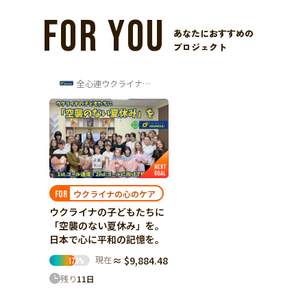
FOR YOU
あなたにおすすめの
プロジェクト
全心連ウクライナ心のケア交流センター 渋...
ウクライナの心のケア
FOR
ウクライナの子どもたちに
「空襲のない夏休み」を。
日本で心に平和の記憶を。
現在
≈ $9,884.48
173
%
残り
11
日