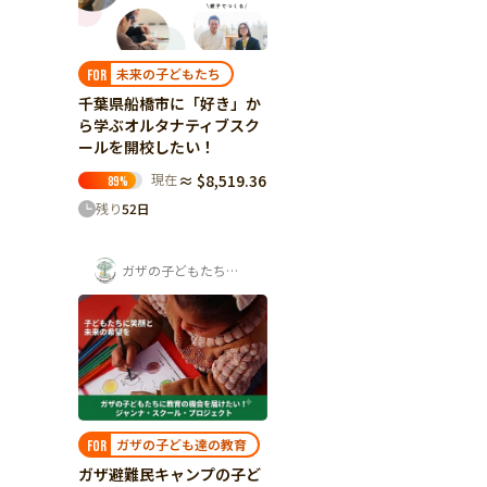
未来の子どもたち
FOR
千葉県船橋市に​「好き」か
ら​学ぶオルタナティブスク
ールを​開校したい！
現在
≈ $8,519.36
89
%
残り
52
日
ガザの子どもたちを支援する会
ガザの子ども達の教育
FOR
ガザ避難民キャンプの子ど