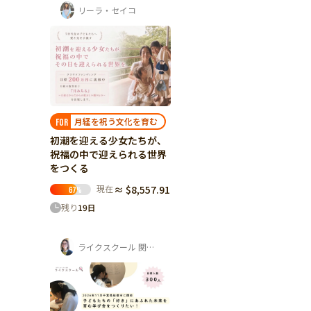
リーラ・セイコ
月経を祝う文化を育む
FOR
初潮を迎える少女たちが、
祝福の中で迎えられる世界
をつくる
現在
≈ $8,557.91
67
%
残り
19
日
ライクスクール 関口桃子