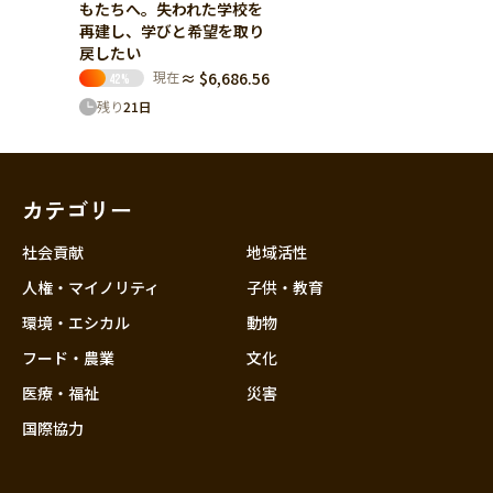
もたちへ。失われた学校を
再建し、学びと希望を取り
戻したい
現在
≈ $6,686.56
42
%
残り
21
日
カテゴリー
社会貢献
地域活性
人権・マイノリティ
子供・教育
環境・エシカル
動物
フード・農業
文化
医療・福祉
災害
国際協力