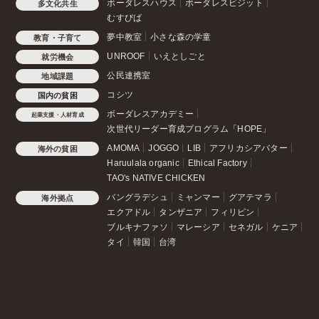
ボーダレスハウス
ボーダレスビジット
多文化共生
むすびば
夢中教室
小さな森の学童
教育・子育て
UNROOF
いえとしごと
就労機会
公民連携室
地域課題
コシツ
国内の貧困
ボーダレスアカデミー
起業支援・人材育成
次世代リーダー育成プログラム「HOPE」
AMOMA
JOGGO
LIB
アフリカシアバター
海外の貧困
Haruulala organic
Ethical Factory
TAO's NATIVE CHICKEN
バングラデシュ
ミャンマー
グアテマラ
海外拠点
エクアドル
タンザニア
フィリピン
ブルキナファソ
マレーシア
セネガル
ケニア
タイ
韓国
台湾