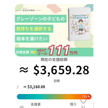
関東
中国
鳥取
茨城
栃木
群馬
埼玉
千葉
東京
神奈川
四国
徳島
中部
新潟
富山
石川
福井
山梨
長野
岐阜
九州・沖縄
福岡
近畿
三重
滋賀
京都
大阪
兵庫
奈良
和歌山
中国
鳥取
島根
岡山
広島
山口
四国
現在の支援総額
≈ $3,659.28
徳島
香川
愛媛
高知
九州・沖縄
福岡
佐賀
長崎
熊本
大分
宮崎
鹿児島
目標
/
≈ $3,160.00
115
%
支援者
残り
い