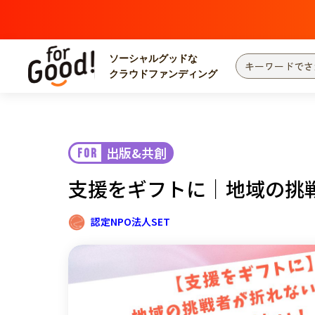
ソーシャルグッドな
クラウドファンディング
プロジェクトからさがす
注目
新着
出版&共創
FOR
カテゴリーからさがす
国際協力
医療
支援をギフトに｜地域の挑
災害
社会貢献
北海道・東北
地域からさがす
認定NPO法人SET
関東
中部
近畿