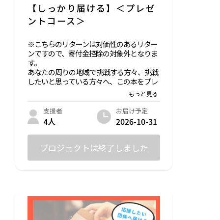
【しっかり届ける】＜プレゼ
ントコース＞
※こちらのリターンは対価性のあるリター
ンですので、寄付金控除の対象外となりま
す。
あなたの周りの地域で挑戦する方々、挑戦
したいと思っている方々へ、この本をプレ
ゼントとして広めていただくための複数冊
セットコースです。是非ともご自身の手で
届けていただければと思います。
お届け予定
支援者
内容：書籍6冊＋感謝のメッセージ＋特設
2026-10-31
4人
サイトにお名前掲載
プロジェクトは終了しました