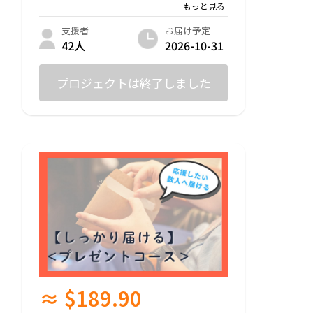
ゼントとして届けていただくための複数冊
セットコースです。是非ともご自身の手で
届けていただければと思います。
お届け予定
支援者
内容：書籍2冊＋感謝のメッセージ＋特設
2026-10-31
42人
サイトにお名前掲載
プロジェクトは終了しました
≈ $189.90