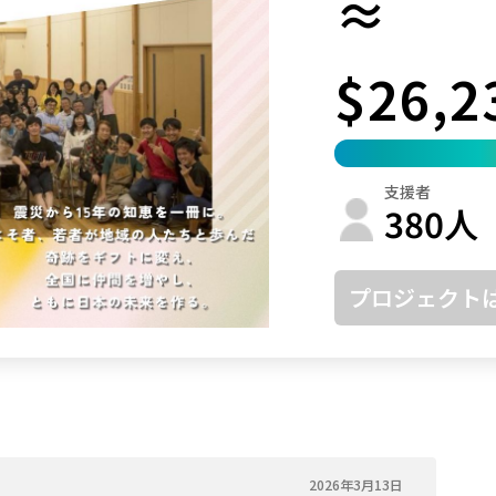
≈
鳥取
島根
岡山
広島
山口
$26,2
徳島
香川
愛媛
高知
福岡
佐賀
長崎
熊本
大分
宮崎
鹿児島
沖縄
支援者
380
人
プロジェクト
2026年3月13日