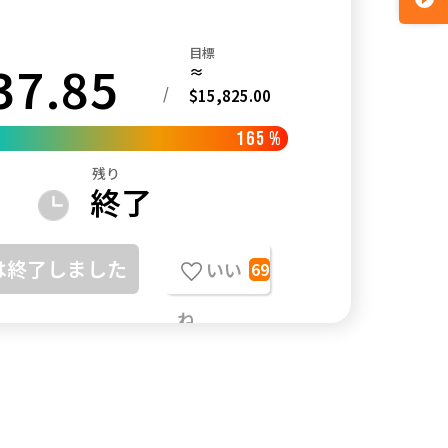
目標
37.85
≈
/
$15,825.00
165
%
残り
終了
は終了しました
いい
69
ね