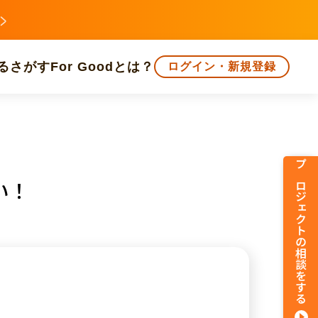
る
さがす
For Goodとは？
ログイン・新規登録
文化
環境・エシカル
人権・マイノリティ
プロジェクトの相談をする
い！
知