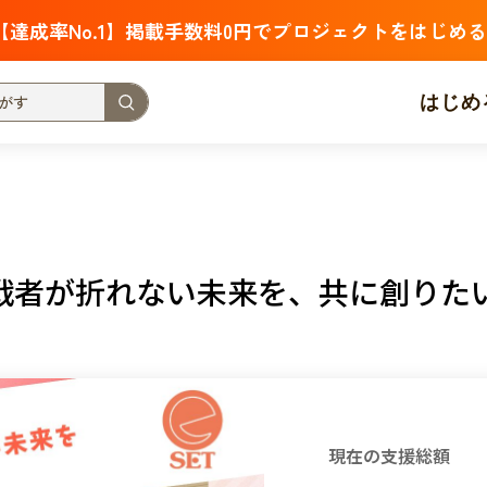
【達成率No.1】掲載手数料0円でプロジェクトをはじめる
はじめ
支援金額が多い
支援人数が多い
終了日が近い
・福祉
子ども・教育
動物
地域活性
フード・農業
戦者が折れない未来を、共に創りた
北海道
青森
岩手
宮城
秋田
山形
福島
茨城
栃木
群馬
埼玉
千葉
東京
神奈川
新潟
富山
石川
福井
山梨
長野
岐阜
静岡
愛
現在の支援総額
三重
滋賀
京都
大阪
兵庫
奈良
和歌山