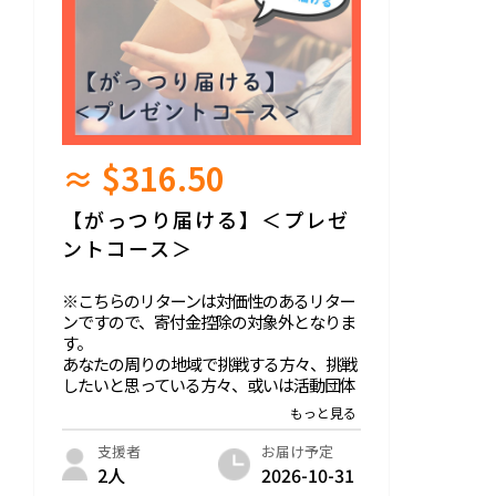
≈ $316.50
【がっつり届ける】＜プレゼ
ントコース＞
※こちらのリターンは対価性のあるリター
ンですので、寄付金控除の対象外となりま
す。
あなたの周りの地域で挑戦する方々、挑戦
したいと思っている方々、或いは活動団体
へこの本をプレゼントとして届けていただ
くための複数冊セットコースです。是非と
もご自身の手で届けていただければと思い
お届け予定
支援者
ます。
2026-10-31
2人
内容：書籍10冊＋感謝のメッセージ＋特設