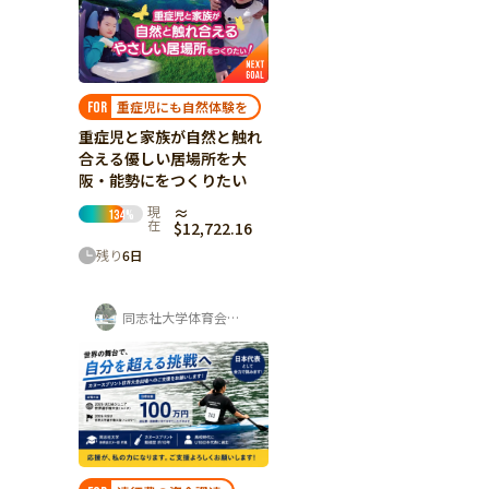
重症児にも自然体験を
FOR
重症児と家族が自然と触れ
合える優しい居場所を大
阪・能勢にをつくりたい
現
≈
134
%
在
$12,722.16
残り
6
日
同志社大学体育会カヌー部 寺岡夏鈴