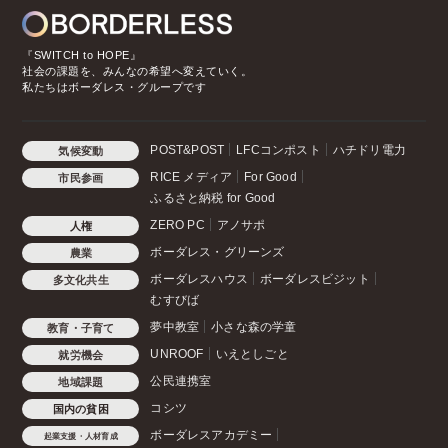
『SWITCH to HOPE』
社会の課題を、みんなの希望へ変えていく。
私たちはボーダレス・グループです
POST&POST
LFCコンポスト
ハチドリ電力
気候変動
RICE メディア
For Good
市民参画
ふるさと納税 for Good
ZERO PC
アノサポ
人権
ボーダレス・グリーンズ
農業
ボーダレスハウス
ボーダレスビジット
多文化共生
むすびば
夢中教室
小さな森の学童
教育・子育て
UNROOF
いえとしごと
就労機会
公民連携室
地域課題
コシツ
国内の貧困
ボーダレスアカデミー
起業支援・人材育成