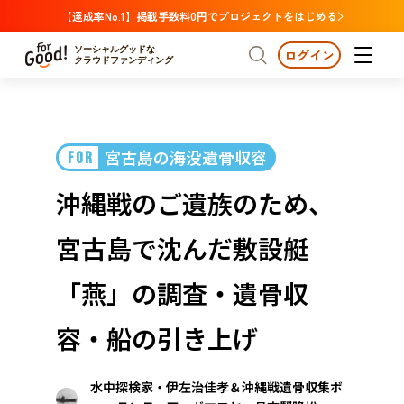
【達成率No.1】掲載手数料0円でプロジェクトをはじめる
ソーシャルグッドな
ログイン
クラウドファンディング
プロジェクトからさがす
宮古島の海没遺骨収容
FOR
注目
新着
支援金額が多い
プロジェクトからさがす
注目
新着
支援金額
支援人数が多い
終了日が近い
沖縄戦のご遺族のため、
カテゴリーからさがす
国際協力
医療・福祉
カテゴリーからさがす
人権・マイノリティ
宮古島で沈んだ敷設艇
国際協力
医療・福祉
子ども・教育
動物
地域活性
フード・農業
文化
北海道・東北
地域からさがす
北海
「燕」の調査・遺骨収
環境・エシカル
人権・マイノリティ
関東
茨城
災害
容・船の引き上げ
社会貢献
中部
地域からさがす
新潟
北海道・東北
水中探検家・伊左治佳孝＆沖縄戦遺骨収集ボ
近畿
三重
北海道
青森
岩手
宮城
秋田
山形
福島