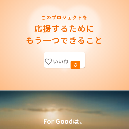
このプロジェクトを
応援するために
もう一つできること
いいね
8
For Goodは、