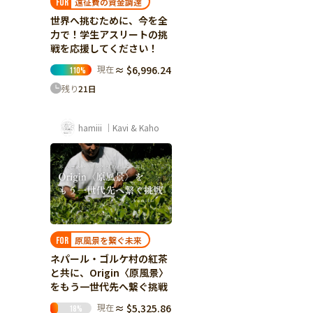
遠征費の資金調達
FOR
世界へ挑むために、今を全
力で！学生アスリートの挑
戦を応援してください！
現在
≈ $6,996.24
110
%
残り
21
日
hamiii ｜Kavi & Kaho
原風景を繋ぐ未来
FOR
ネパール・ゴルケ村の紅茶
と共に、Origin〈原風景〉
をもう一世代先へ繋ぐ挑戦
現在
≈ $5,325.86
18
%