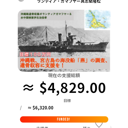
ランティア・ガマフヤー具志堅隆松
関東
中国
鳥取
茨城
栃木
群馬
埼玉
千葉
東京
神奈川
四国
徳島
中部
新潟
富山
石川
福井
山梨
長野
岐阜
九州・沖縄
福岡
近畿
三重
滋賀
京都
大阪
兵庫
奈良
和歌山
中国
鳥取
島根
岡山
広島
山口
四国
現在の支援総額
徳島
香川
愛媛
高知
≈ $4,829.00
九州・沖縄
福岡
佐賀
長崎
熊本
大分
宮崎
鹿児島
目標
/
≈ $6,320.00
FUNDED!