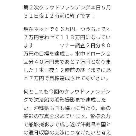
第２次クラウドファンデング本日５月
３１日夜１２時前に終了です！
現在ネットで６６万円、ゆうちょで４
７万円合わせて１１３万円になってい
ます ソナー調査２日分８０
万円の目標を達成し、水中ドローン２
回分４０万円まであと７万円となりま
した！本日夜１２時前の終了までにあ
と７万円で目標達成させてください。
何としても今回のクラウドファンデン
グで沈没船の船影撮影まで達成した
い。沖縄県も国も協力に当たり、燕の
船影の写真を求めています。皆様の力
で船影撮影まで成し遂げ沖縄県や国と
の遺骨収容の交渉につなげたいと考え