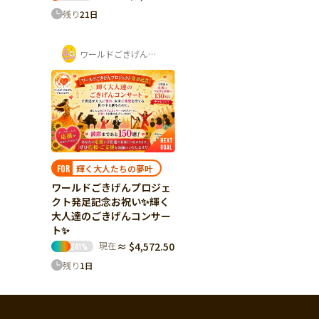
残り
21
日
ワールドごきげんプロジェクト
輝く大人たちの夢叶
FOR
ワールドごきげんプロジェ
クト発足記念お祝い✨輝く
大人達のごきげんコンサー
ト✨
現在
≈ $4,572.50
241
%
残り
1
日