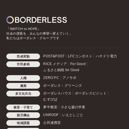
『SWITCH to HOPE』
社会の課題を、みんなの希望へ変えていく。
私たちはボーダレス・グループです
POST&POST
LFCコンポスト
ハチドリ電力
気候変動
RICE メディア
For Good
市民参画
ふるさと納税 for Good
ZERO PC
アノサポ
人権
ボーダレス・グリーンズ
農業
ボーダレスハウス
ボーダレスビジット
多文化共生
むすびば
夢中教室
小さな森の学童
教育・子育て
UNROOF
いえとしごと
就労機会
公民連携室
地域課題