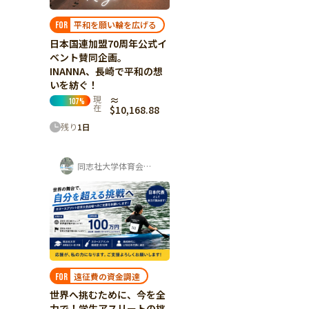
平和を願い輪を広げる
FOR
日本国連加盟70周年公式イ
ベント賛同企画。
INANNA、長崎で平和の想
いを紡ぐ！
現
≈
107
%
在
$10,168.88
残り
1
日
同志社大学体育会カヌー部 寺岡夏鈴
遠征費の資金調達
FOR
世界へ挑むために、今を全
力で！学生アスリートの挑