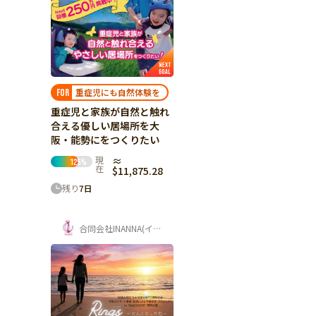
重症児にも自然体験を
FOR
重症児と家族が自然と触れ
合える優しい居場所を大
阪・能勢にをつくりたい
現
≈
125
%
在
$11,875.28
残り
7
日
合同会社INANNA(イナンナ)