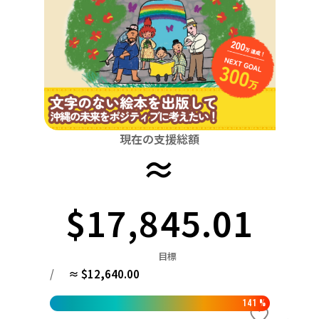
関東
中国
鳥取
茨城
栃木
群馬
埼玉
千葉
東京
神奈川
四国
徳島
中部
新潟
富山
石川
福井
山梨
長野
岐阜
九州・沖縄
福岡
近畿
三重
滋賀
京都
大阪
兵庫
奈良
和歌山
中国
現在の支援総額
鳥取
島根
岡山
広島
山口
≈
四国
徳島
香川
愛媛
高知
$17,845.01
九州・沖縄
福岡
佐賀
長崎
熊本
大分
宮崎
鹿児島
目標
/
≈ $12,640.00
141
%