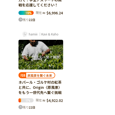
戦を応援してください！
現在
≈ $6,996.24
110
%
残り
22
日
hamiii ｜Kavi & Kaho
原風景を繋ぐ未来
FOR
ネパール・ゴルケ村の紅茶
と共に、Origin〈原風景〉
をもう一世代先へ繋ぐ挑戦
現在
≈ $4,922.02
17
%
残り
22
日