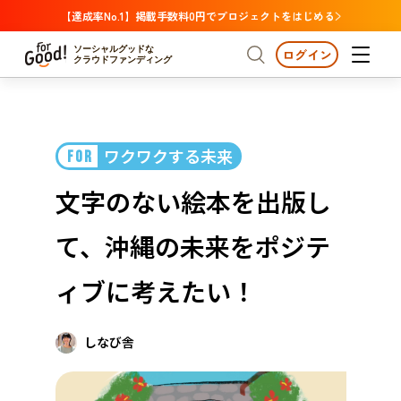
【達成率No.1】掲載手数料0円でプロジェクトをはじめる
ソーシャルグッドな
ログイン
クラウドファンディング
プロジェクトからさがす
ワクワクする未来
FOR
注目
新着
支援金額が多い
プロジェクトからさがす
注目
新着
支援金額
支援人数が多い
終了日が近い
文字のない絵本を出版し
カテゴリーからさがす
国際協力
医療・福祉
カテゴリーからさがす
人権・マイノリティ
て、沖縄の未来をポジテ
国際協力
医療・福祉
子ども・教育
動物
地域活性
フード・農業
文化
北海道・東北
地域からさがす
北海
ィブに考えたい！
環境・エシカル
人権・マイノリティ
関東
茨城
災害
社会貢献
しなび舎
中部
地域からさがす
新潟
北海道・東北
近畿
三重
北海道
青森
岩手
宮城
秋田
山形
福島