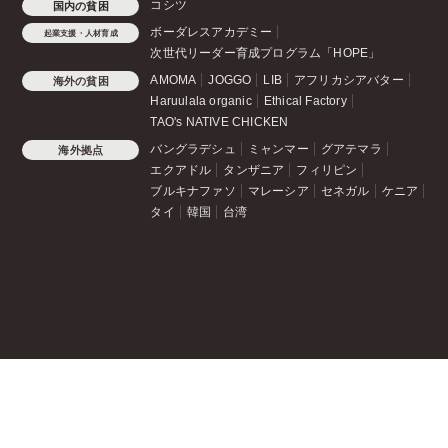
コシツ
国内の貧困
ボーダレスアカデミー
起業支援・人材育成
次世代リーダー育成プログラム「HOPE」
AMOMA
JOGGO
LIB
アフリカシアバター
海外の貧困
Haruulala organic
Ethical Factory
TAO's NATIVE CHICKEN
バングラデシュ
ミャンマー
グアテマラ
海外拠点
エクアドル
タンザニア
フィリピン
ブルキナファソ
マレーシア
セネガル
ケニア
タイ
韓国
台湾