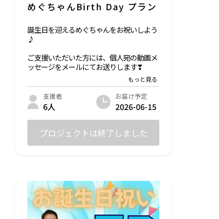
未成年の写真提出が想定される場合、保護
めぐちゃんBirth Day プラン
者同意が必要となります。
誕生日を迎えるめぐちゃんをお祝いしよう
♪
ご支援いただいた方には、個人宛の動画メ
ッセージをメールにてお送りします❣
・動画メッセージについて
視聴方法：ご支援いただいた方にご視聴用
お届け予定
支援者
URLをお送りいたします。
2026-06-15
6人
動画時間：1分程度
プロジェクトは終了しました
○ご希望の場合は「あなたの夢を月に届け
ます！」リターンの内容もご提供します！
※確認事項
「ゆめスマイル写真」をお送りいただいた
場合、モザイクアートとして掲載し公に公
開されることにご同意いただいたものとし
ます。