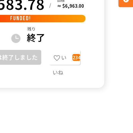
583.78
目標
/
≈ $6,963.00
FUNDED!
残り
終了
は終了しました
い
234
いね