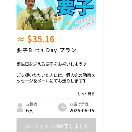
夢ボードへのお名前の記載は任意です。
お写真提出後の取り下げ（差し替え・削
除）はできません。
プロジェクトの特性上、月へ送ったデータ
は原則取り消しができない可能性があると
≈ $35.16
いうことをあらかじめご理解ください。
未成年の写真提出が想定される場合、保護
要子Birth Day プラン
者同意が必要となります。
誕生日を迎える要子をお祝いしよう♪
ご支援いただいた方には、個人宛の動画メ
ッセージをメールにてお送りします❣
・動画メッセージについて
視聴方法：ご支援いただいた方にご視聴用
URLをお送りいたします。
お届け予定
支援者
動画時間：1分程度
2026-06-15
6人
○ご希望の場合は「あなたの夢を月に届け
プロジェクトは終了しました
ます！」リターンの内容もご提供します！