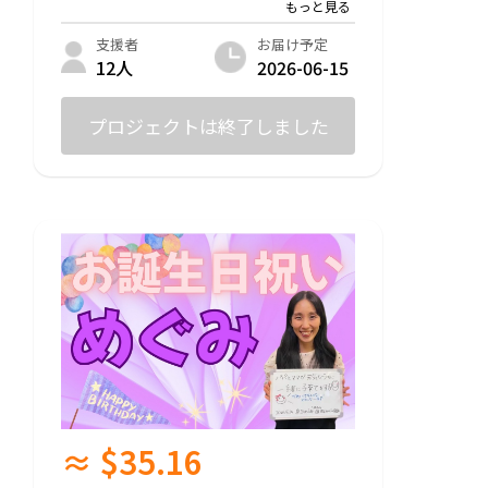
・動画メッセージについて
視聴方法：ご支援いただいた方にご視聴用
お届け予定
支援者
URLをお送りいたします。
2026-06-15
12人
動画時間：1分程度
プロジェクトは終了しました
○ご希望の場合は「あなたの夢を月に届け
ます！」リターンの内容もご提供します！
※確認事項
「ゆめスマイル写真」をお送りいただいた
場合、モザイクアートとして掲載し公に公
開されることにご同意いただいたものとし
ます。
夢ボードへのお名前の記載は任意です。
お写真提出後の取り下げ（差し替え・削
除）はできません。
プロジェクトの特性上、月へ送ったデータ
は原則取り消しができない可能性があると
≈ $35.16
いうことをあらかじめご理解ください。