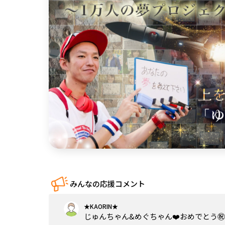
中国
四国
九州・沖縄
みんなの応援コメント
★KAORIN★
じゅんちゃん&めぐちゃん❤️おめでとう㊗