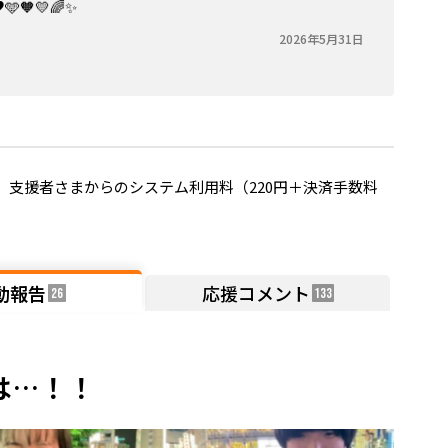
🧡💛🌈✨
2026年5月31日
支援者さまからのシステム利用料（220円＋決済手数料
動報告
応援コメント
26
133
は…！！