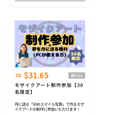
※確認事項
「ゆめスマイル写真」をお送りいただいた
場合、モザイクアートとして掲載し公に公
開されることにご同意いただいたものとし
ます。
夢ボードへのお名前の記載は任意です。
お写真提出後の取り下げ（差し替え・削
除）はできません。
プロジェクトの特性上、月へ送ったデータ
は原則取り消しができない可能性があると
いうことをあらかじめご理解ください。
≈ $31.65
残り
23
未成年の写真提出が想定される場合、保護
者同意が必要となります。
モザイクアート制作参加【30
名限定】
月に送る「ゆめスマイル写真」で作るモザ
イクアートの制作に参加いただけます！