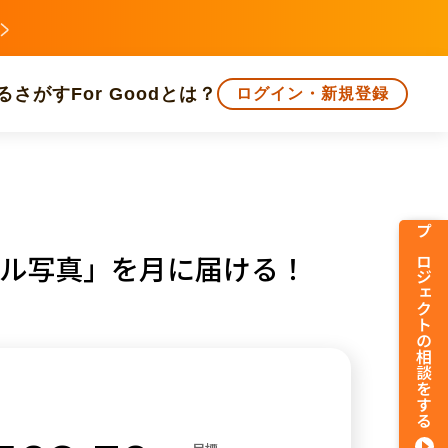
る
さがす
For Goodとは？
ログイン・新規登録
文化
環境・エシカル
人権・マイノリティ
プロジェクトの相談をする
イル写真」を月に届ける！
知