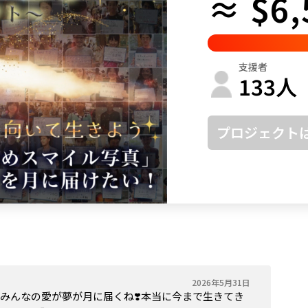
≈ $6,
鳥取
島根
岡山
広島
山口
徳島
香川
愛媛
高知
支援者
福岡
佐賀
長崎
熊本
大分
宮崎
鹿児島
沖縄
133
人
プロジェクト
2026年5月31日
️みんなの愛が夢が月に届くね❣️本当に今まで生きてき