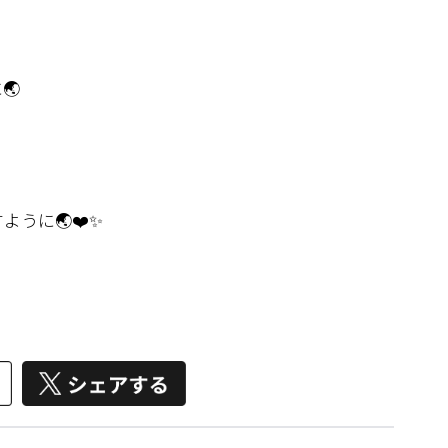
🌏
うに🌏❤️✨