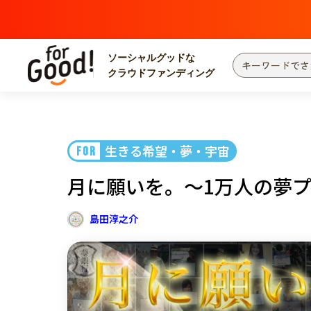
ソーシャルグッドな
クラウドファンディング
プロジェクトからさがす
注目
新着
生きる希望・夢・宇宙
FOR
カテゴリーからさがす
国際協力
医療
月に願いを。〜1万人の夢
災害
社会貢献
北海道・東北
地域からさがす
島田淳之介
関東
中部
近畿