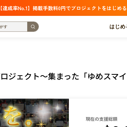
【達成率No.1】掲載手数料0円でプロジェクトをはじめる
はじめ
支援金額が多い
支援人数が多い
終了日が近い
・福祉
子ども・教育
動物
地域活性
フード・農業
プロジェクト〜集まった「ゆめスマ
北海道
青森
岩手
宮城
秋田
山形
福島
茨城
栃木
群馬
埼玉
千葉
東京
神奈川
新潟
富山
石川
福井
山梨
長野
岐阜
静岡
愛
現在の支援総額
三重
滋賀
京都
大阪
兵庫
奈良
和歌山