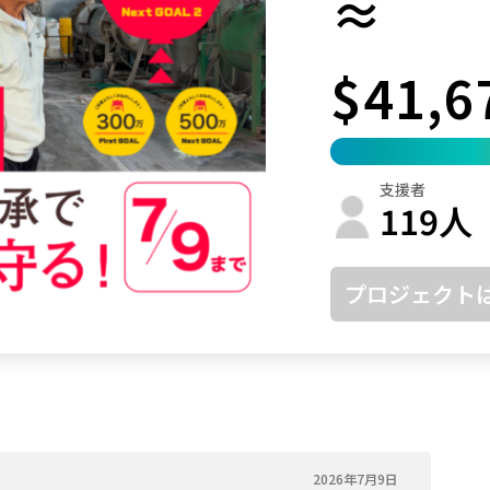
≈
鳥取
島根
岡山
広島
山口
$41,6
徳島
香川
愛媛
高知
福岡
佐賀
長崎
熊本
大分
宮崎
鹿児島
沖縄
支援者
119
人
プロジェクト
2026年7月9日