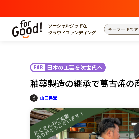
ソーシャルグッドな
クラウドファンディング
プロジェクトからさがす
注目
新着
日本の工芸を次世代へ
FOR
カテゴリーからさがす
国際協力
医療
釉薬製造の継承で萬古焼の
災害
社会貢献
北海道・東北
地域からさがす
山口典宏
関東
中部
近畿