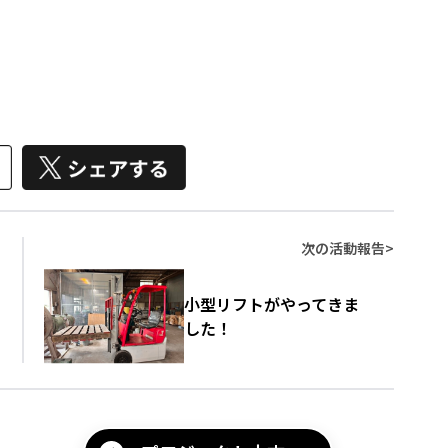
。
次の活動報告
>
小型リフトがやってきま
した！