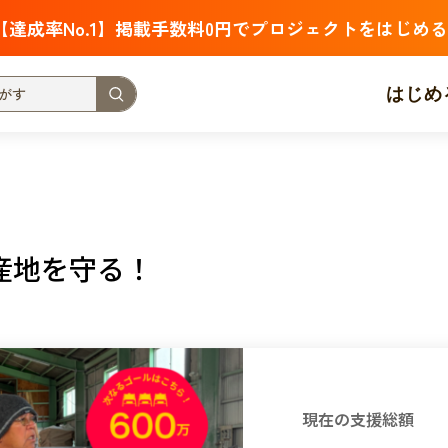
【達成率No.1】掲載手数料0円でプロジェクトをはじめる
はじめ
支援金額が多い
支援人数が多い
終了日が近い
・福祉
子ども・教育
動物
地域活性
フード・農業
産地を守る！
北海道
青森
岩手
宮城
秋田
山形
福島
茨城
栃木
群馬
埼玉
千葉
東京
神奈川
新潟
富山
石川
福井
山梨
長野
岐阜
静岡
愛
現在の支援総額
三重
滋賀
京都
大阪
兵庫
奈良
和歌山