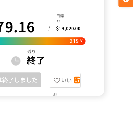
目標
79.16
≈
/
$19,020.00
219
%
残り
終了
は終了しました
いい
17
ね