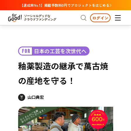
【達成率No.1】掲載手数料0円でプロジェクトをはじめる
ソーシャルグッドな
ログイン
クラウドファンディング
プロジェクトからさがす
日本の工芸を次世代へ
FOR
注目
新着
支援金額が多い
プロジェクトからさがす
注目
新着
支援金額
支援人数が多い
終了日が近い
釉薬製造の継承で萬古焼
カテゴリーからさがす
国際協力
医療・福祉
カテゴリーからさがす
人権・マイノリティ
の産地を守る！
国際協力
医療・福祉
子ども・教育
動物
地域活性
フード・農業
文化
北海道・東北
地域からさがす
北海
山口典宏
環境・エシカル
人権・マイノリティ
関東
茨城
災害
社会貢献
中部
地域からさがす
新潟
北海道・東北
近畿
三重
北海道
青森
岩手
宮城
秋田
山形
福島