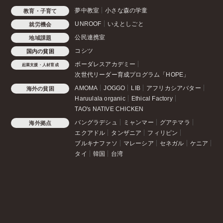
夢中教室
小さな森の学童
教育・子育て
UNROOF
いえとしごと
就労機会
公民連携室
地域課題
コシツ
国内の貧困
ボーダレスアカデミー
起業支援・人材育成
次世代リーダー育成プログラム「HOPE」
AMOMA
JOGGO
LIB
アフリカシアバター
海外の貧困
Haruulala organic
Ethical Factory
TAO's NATIVE CHICKEN
バングラデシュ
ミャンマー
グアテマラ
海外拠点
エクアドル
タンザニア
フィリピン
ブルキナファソ
マレーシア
セネガル
ケニア
タイ
韓国
台湾