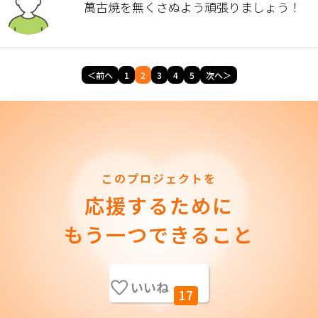
萬古焼を無くさぬよう頑張りましょう！
＜前へ
1
2
3
4
5
次へ＞
このプロジェクトを
応援するために
もう一つできること
いいね
17