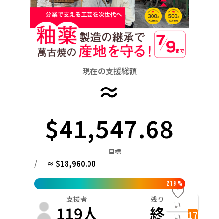
関東
中国
鳥取
茨城
栃木
群馬
埼玉
千葉
東京
神奈川
四国
徳島
中部
新潟
富山
石川
福井
山梨
長野
岐阜
九州・沖縄
福岡
近畿
現在の支援総額
三重
滋賀
京都
大阪
兵庫
奈良
和歌山
≈
中国
鳥取
島根
岡山
広島
山口
四国
$41,547.68
徳島
香川
愛媛
高知
九州・沖縄
目標
福岡
佐賀
長崎
熊本
大分
宮崎
鹿児島
/
≈ $18,960.00
219
%
支援者
残り
い
119
人
終
17
い