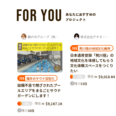
FOR YOU
あなたにおすすめの
プロジェクト
越のゆグループ（株式会社ユー企画）
株式会社デキタ｜時岡壮太（山座熊川・八百...
LIENU jewelry
熊川宿の地域文化維持
想いを身に纏える形に
FOR
FOR
日本遺産登録「熊川宿」の
蔵前に、想いを形にするデ
地域文化を体感してもらう
ザインアトリエを。結婚指
文化体験スペースをつくり
輪を"選ぶ"から"共に創
たい
る"へ。
現在
≈ $9,018.64
現在
≈ $5,558.44
17
%
58
%
化
残り
53
日
残り
48
日
たプー
サウナ
67.16