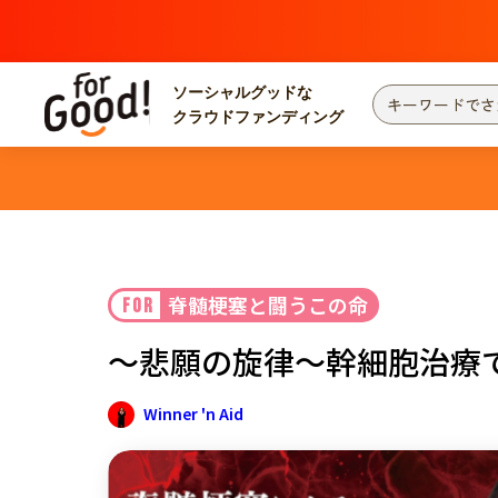
ソーシャルグッドな
クラウドファンディング
プロジェクトからさがす
注目
新着
カテゴリーからさがす
国際協力
医療
災害
社会貢献
脊髄梗塞と闘うこの命
FOR
北海道・東北
地域からさがす
～悲願の旋律～幹細胞治療
関東
Winner 'n Aid
中部
近畿