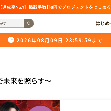
【達成率No.1】掲載手数料0円でプロジェクトをはじめる
はじめ
2026年08月09日 23:59:59まで
支援金額が多い
支援人数が多い
終了日が近い
・福祉
子ども・教育
動物
地域活性
フード・農業
北海道
青森
岩手
宮城
秋田
山形
福島
で未来を照らす～
茨城
栃木
群馬
埼玉
千葉
東京
神奈川
新潟
富山
石川
福井
山梨
長野
岐阜
静岡
愛
三重
滋賀
京都
大阪
兵庫
奈良
和歌山