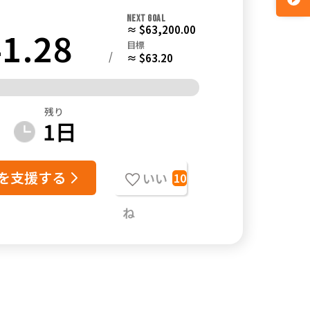
NEXT GOAL
≈ $63,200.00
1.28
目標
/
≈ $63.20
残り
1
日
を支援する
いい
10
ね