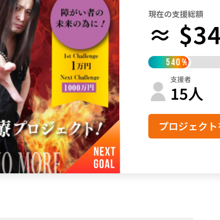
現在の支援総額
鳥取
島根
岡山
広島
山口
≈ $34
徳島
香川
愛媛
高知
福岡
佐賀
長崎
熊本
大分
宮崎
鹿児島
沖縄
540
%
支援者
15
人
プロジェクト