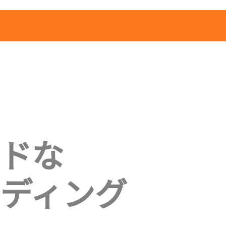
ドな
ディング