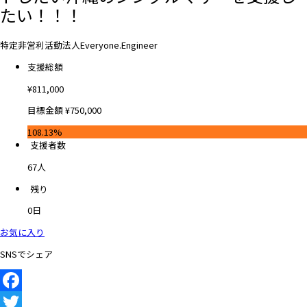
たい！！！
特定非営利活動法人Everyone.Engineer
支援総額
¥
811,000
目標金額
¥
750,000
108.13%
支援者数
67
人
残り
0
日
お気に入り
SNSでシェア
Facebook