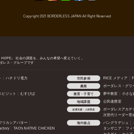
Copyright 2021 BORDERLESS JAPAN All Right Reserved
o HOPE』
社会の課題を、みんなの希望へ変えていく。
ダレス・グループです
ト
ハチドリ電力
RICE メディア
F
市民参画
ボーダレス・グリ
農業
スビジット
むすびば
夢中教室
小さな
教育・子育て
公民連携室
地域課題
ボーダレスアカデ
起業支援・人材育成
次世代リーダー育
フリカシアバター
バングラデシュ
海外拠点
actory
TAO's NATIVE CHICKEN
タンザニア
フィ