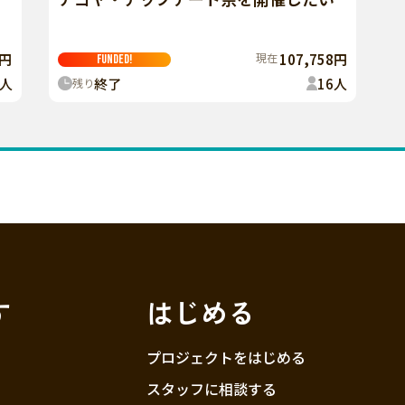
0円
現在
107,758円
FUNDED!
人
終了
16
人
残り
す
はじめる
プロジェクトをはじめる
スタッフに相談する