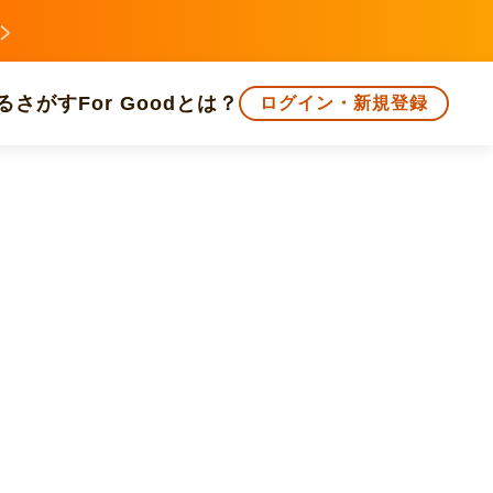
る
さがす
For Goodとは？
ログイン・新規登録
文化
環境・エシカル
人権・マイノリティ
知