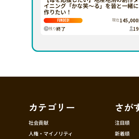
イニング「かな笑～る」を皆と一緒に
作りたい！
現在
145,00
FUNDED!
終了
19
残り
カテゴリー
さが
社会貢献
注目順
人権・マイノリティ
新着順