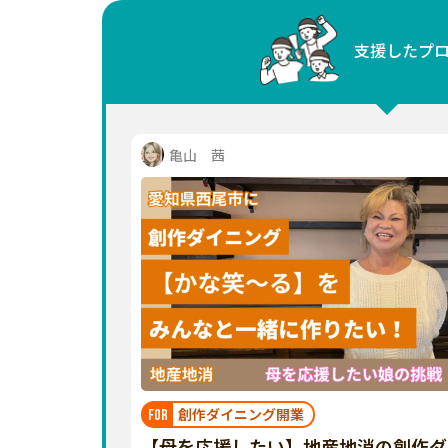
中国
支援したプ
四国
九州・沖縄
亀山 茜
創作ダイニング開業
FOR
【母を応援したい】地産地消の創作ダ