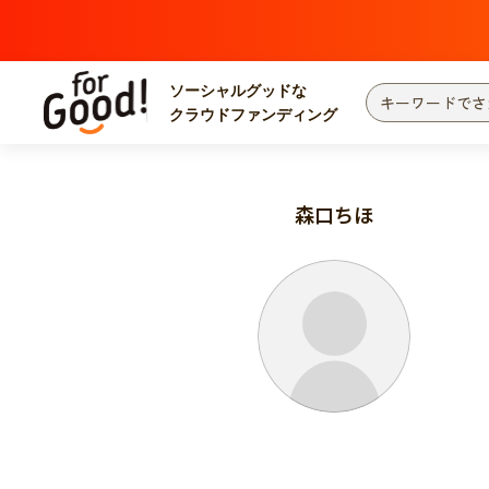
ソーシャルグッドな
クラウドファンディング
プロジェクトからさがす
注目
新着
森口ちほ
カテゴリーからさがす
国際協力
医療
災害
社会貢献
北海道・東北
地域からさがす
関東
中部
近畿