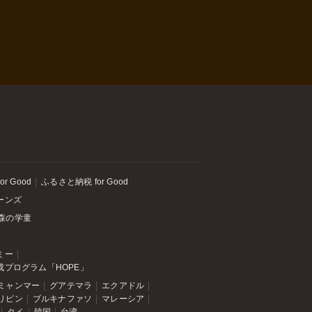
or Good
ふるさと納税 for Good
ーンズ
森の学童
ミー
成プログラム「HOPE」
ミャンマー
グアテマラ
エクアドル
リピン
ブルキナファソ
マレーシア