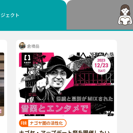
鳥取
島根
岡山
広島
山口
ロジェクト
徳島
香川
愛媛
高知
福岡
佐賀
長崎
熊本
大分
宮崎
鹿児島
沖縄
倉橋岳
ナゴヤ圏の活性化
FOR
ナゴヤ・アップデート祭を開催したい