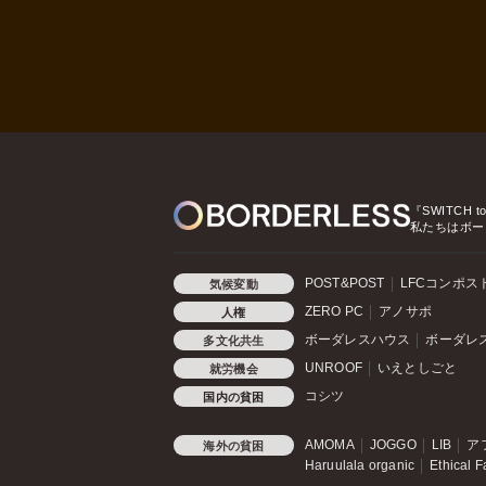
『SWITCH t
私たちはボー
POST&POST
LFCコンポス
気候変動
ZERO PC
アノサポ
人権
ボーダレスハウス
ボーダレ
多文化共生
UNROOF
いえとしごと
就労機会
コシツ
国内の貧困
AMOMA
JOGGO
LIB
ア
海外の貧困
Haruulala organic
Ethical F