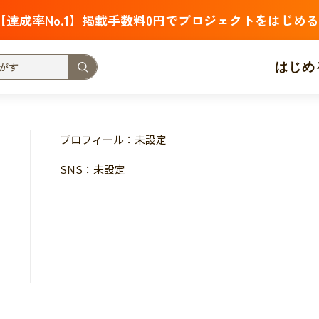
【達成率No.1】掲載手数料0円でプロジェクトをはじめる
はじめ
支援金額が多い
支援人数が多い
終了日が近い
プロフィール：未設定
・福祉
子ども・教育
動物
地域活性
フード・農業
SNS：未設定
北海道
青森
岩手
宮城
秋田
山形
福島
茨城
栃木
群馬
埼玉
千葉
東京
神奈川
新潟
富山
石川
福井
山梨
長野
岐阜
静岡
愛
三重
滋賀
京都
大阪
兵庫
奈良
和歌山