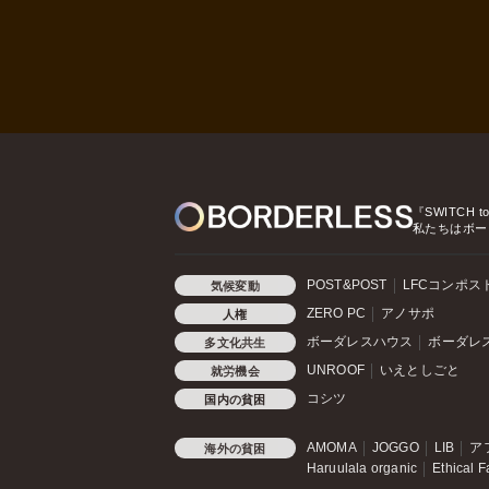
『SWITCH t
私たちはボー
POST&POST
LFCコンポス
気候変動
ZERO PC
アノサポ
人権
ボーダレスハウス
ボーダレ
多文化共生
UNROOF
いえとしごと
就労機会
コシツ
国内の貧困
AMOMA
JOGGO
LIB
ア
海外の貧困
Haruulala organic
Ethical F