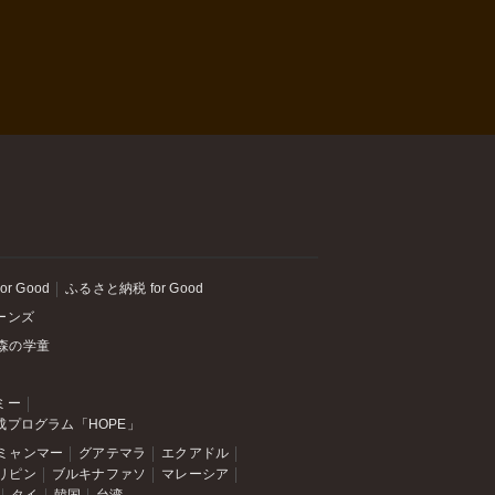
or Good
ふるさと納税 for Good
ーンズ
森の学童
ミー
成プログラム「HOPE」
ミャンマー
グアテマラ
エクアドル
リピン
ブルキナファソ
マレーシア