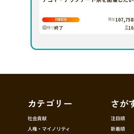
現在
107,75
FUNDED!
終了
16
残り
カテゴリー
さが
社会貢献
注目順
人権・マイノリティ
新着順