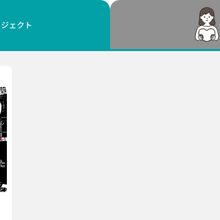
鳥取
島根
岡山
広島
山口
ロジェクト
徳島
香川
愛媛
高知
福岡
佐賀
長崎
熊本
大分
宮崎
鹿児島
沖縄