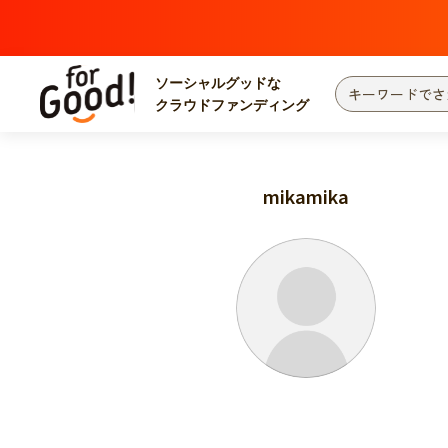
ソーシャルグッドな
クラウドファンディング
プロジェクトからさがす
注目
新着
mikamika
カテゴリーからさがす
国際協力
医療
災害
社会貢献
北海道・東北
地域からさがす
関東
中部
近畿