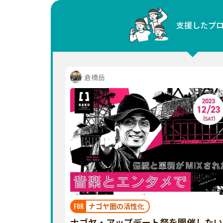
中国
支援したプ
四国
九州・沖縄
倉橋岳
ナゴヤ圏の活性化
FOR
ナゴヤ・アップデート祭を開催したい