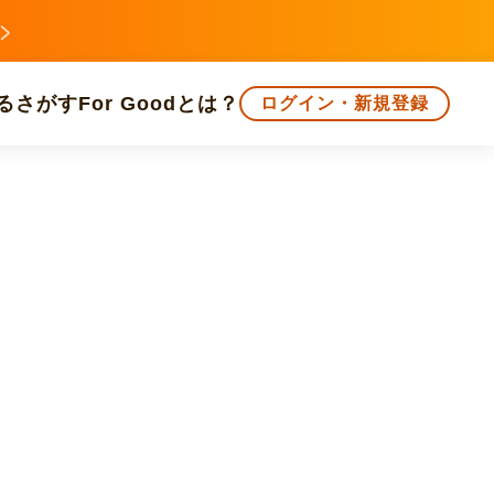
る
さがす
For Goodとは？
ログイン・新規登録
文化
環境・エシカル
人権・マイノリティ
知