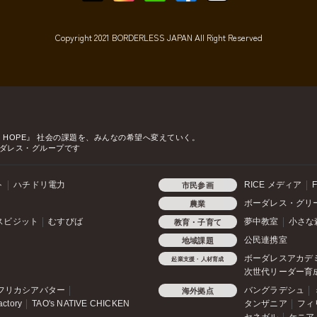
Copyright 2021 BORDERLESS JAPAN All Right Reserved
o HOPE』
社会の課題を、みんなの希望へ変えていく。
ダレス・グループです
ト
ハチドリ電力
RICE メディア
F
市民参画
ボーダレス・グリ
農業
スビジット
むすびば
夢中教室
小さな
教育・子育て
公民連携室
地域課題
ボーダレスアカデ
起業支援・人材育成
次世代リーダー育
フリカシアバター
バングラデシュ
海外拠点
actory
TAO's NATIVE CHICKEN
タンザニア
フィ