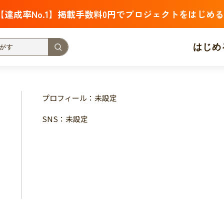
【達成率No.1】掲載手数料0円でプロジェクトをはじめる
はじめ
支援金額が多い
支援人数が多い
終了日が近い
プロフィール：未設定
・福祉
子ども・教育
動物
地域活性
フード・農業
SNS：未設定
北海道
青森
岩手
宮城
秋田
山形
福島
茨城
栃木
群馬
埼玉
千葉
東京
神奈川
新潟
富山
石川
福井
山梨
長野
岐阜
静岡
愛
三重
滋賀
京都
大阪
兵庫
奈良
和歌山