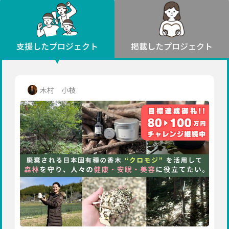
環境・エシカル
山形
福島
人権・マイノリティ
関東
災害
社会貢献
茨城
栃木
群馬
埼玉
千葉
支援したプロジェクト
掲載したプロジェクト
北海道・東北
東京
神奈川
地域からさがす
北海道
中部
青森
新潟
富山
石川
福井
山梨
木村 小枝
岩手
長野
岐阜
静岡
愛知
宮城
近畿
秋田
三重
滋賀
京都
大阪
兵庫
山形
奈良
和歌山
中国
福島
鳥取
島根
岡山
広島
山口
関東
茨城
四国
栃木
徳島
香川
愛媛
高知
九州・沖縄
群馬