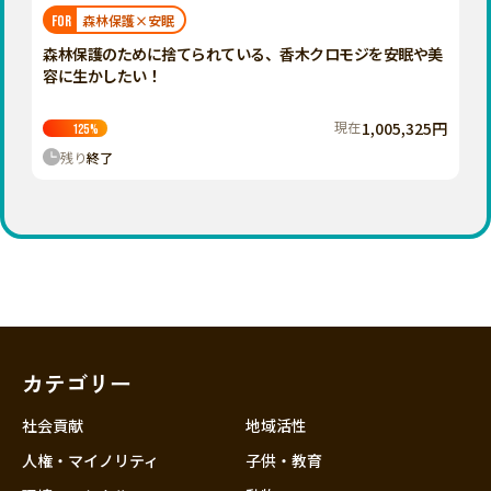
福岡
佐賀
長崎
熊本
大分
埼玉
森林保護×安眠
FOR
宮崎
鹿児島
沖縄
千葉
森林保護のために捨てられている、香木クロモジを安眠や美
容に生かしたい！
東京
神奈川
現在
1,005,325円
125
%
中部
残り
終了
新潟
富山
石川
福井
山梨
長野
カテゴリー
岐阜
静岡
社会貢献
地域活性
愛知
人権・マイノリティ
子供・教育