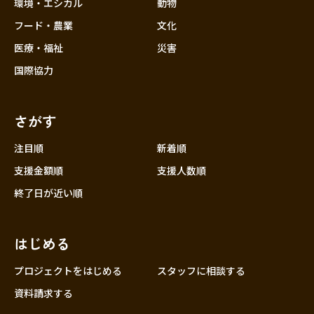
近畿
環境・エシカル
動物
三重
フード・農業
文化
滋賀
医療・福祉
災害
京都
国際協力
大阪
兵庫
さがす
奈良
和歌山
注目順
新着順
中国
支援金額順
支援人数順
鳥取
終了日が近い順
島根
岡山
はじめる
広島
山口
プロジェクトをはじめる
スタッフに相談する
四国
資料請求する
徳島