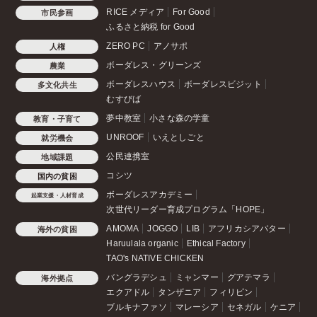
RICE メディア
For Good
市民参画
ふるさと納税 for Good
ZERO PC
アノサポ
人権
ボーダレス・グリーンズ
農業
ボーダレスハウス
ボーダレスビジット
多文化共生
むすびば
夢中教室
小さな森の学童
教育・子育て
UNROOF
いえとしごと
就労機会
公民連携室
地域課題
コシツ
国内の貧困
ボーダレスアカデミー
起業支援・人材育成
次世代リーダー育成プログラム「HOPE」
AMOMA
JOGGO
LIB
アフリカシアバター
海外の貧困
Haruulala organic
Ethical Factory
TAO's NATIVE CHICKEN
バングラデシュ
ミャンマー
グアテマラ
海外拠点
エクアドル
タンザニア
フィリピン
ブルキナファソ
マレーシア
セネガル
ケニア