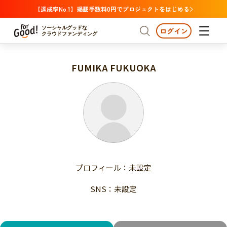
【達成率No.1】掲載手数料0円でプロジェクトをはじめる
ソーシャルグッドな
ログイン
クラウドファンディング
FUMIKA FUKUOKA
プロジェクトからさがす
注目
新着
支援金額が多い
プロジェクトからさがす
注目
新着
支援人数が多い
終了日が近い
支援金額が多い
カテゴリーからさがす
支援人数が多い
国際協力
医療・福祉
子ども・教育
終了日が近い
動物
地域活性
フード・農業
文化
カテゴリーからさがす
国際協力
プロフィール：未設定
環境・エシカル
人権・マイノリティ
医療・福祉
災害
社会貢献
SNS：未設定
子ども・教育
動物
地域からさがす
地域活性
北海道・東北
フード・農業
文化
北海道
青森
岩手
宮城
秋田