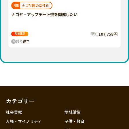
福岡
佐賀
長崎
熊本
大分
埼玉
ナゴヤ圏の活性化
FOR
宮崎
鹿児島
沖縄
千葉
ナゴヤ・アップデート祭を開催したい
東京
神奈川
現在
107,758円
FUNDED!
中部
残り
終了
新潟
富山
石川
福井
山梨
長野
カテゴリー
岐阜
静岡
社会貢献
地域活性
愛知
人権・マイノリティ
子供・教育