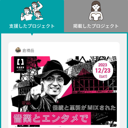
環境・エシカル
山形
福島
人権・マイノリティ
関東
災害
社会貢献
茨城
栃木
群馬
埼玉
千葉
支援したプロジェクト
掲載したプロジェクト
北海道・東北
東京
神奈川
地域からさがす
北海道
中部
青森
新潟
富山
石川
福井
山梨
倉橋岳
岩手
長野
岐阜
静岡
愛知
宮城
近畿
秋田
三重
滋賀
京都
大阪
兵庫
山形
奈良
和歌山
中国
福島
鳥取
島根
岡山
広島
山口
関東
茨城
四国
栃木
徳島
香川
愛媛
高知
九州・沖縄
群馬