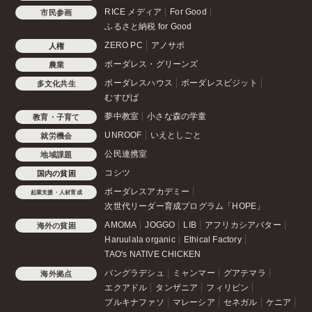
RICE メディア
For Good
市民参画
ふるさと納税 for Good
ZERO PC
アノサポ
人権
ボーダレス・グリーンズ
農業
ボーダレスハウス
ボーダレスビジット
多文化共生
むすびば
夢中教室
小さな森の学童
教育・子育て
UNROOF
いえとしごと
就労機会
公民連携室
地域課題
コシツ
国内の貧困
ボーダレスアカデミー
起業支援・人材育成
次世代リーダー育成プログラム「HOPE」
AMOMA
JOGGO
LIB
アフリカシアバター
海外の貧困
Haruulala organic
Ethical Factory
TAO's NATIVE CHICKEN
バングラデシュ
ミャンマー
グアテマラ
海外拠点
エクアドル
タンザニア
フィリピン
ブルキナファソ
マレーシア
セネガル
ケニア