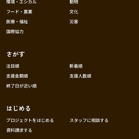
近畿
環境・エシカル
動物
三重
フード・農業
文化
滋賀
医療・福祉
災害
京都
国際協力
大阪
兵庫
さがす
奈良
和歌山
注目順
新着順
中国
支援金額順
支援人数順
鳥取
終了日が近い順
島根
岡山
はじめる
広島
山口
プロジェクトをはじめる
スタッフに相談する
四国
資料請求する
徳島