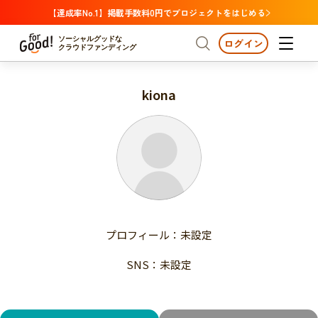
【達成率No.1】掲載手数料0円でプロジェクトをはじめる
ソーシャルグッドな
ログイン
クラウドファンディング
kiona
プロジェクトからさがす
注目
新着
支援金額が多い
プロジェクトからさがす
注目
新着
支援人数が多い
終了日が近い
支援金額が多い
カテゴリーからさがす
支援人数が多い
国際協力
医療・福祉
子ども・教育
終了日が近い
動物
地域活性
フード・農業
文化
カテゴリーからさがす
国際協力
プロフィール：未設定
環境・エシカル
人権・マイノリティ
医療・福祉
災害
社会貢献
SNS：未設定
子ども・教育
動物
地域からさがす
地域活性
北海道・東北
フード・農業
文化
北海道
青森
岩手
宮城
秋田