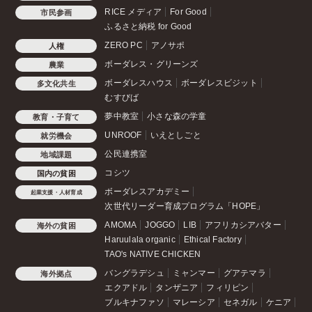
RICE メディア
For Good
市民参画
ふるさと納税 for Good
ZERO PC
アノサポ
人権
ボーダレス・グリーンズ
農業
ボーダレスハウス
ボーダレスビジット
多文化共生
むすびば
夢中教室
小さな森の学童
教育・子育て
UNROOF
いえとしごと
就労機会
公民連携室
地域課題
コシツ
国内の貧困
ボーダレスアカデミー
起業支援・人材育成
次世代リーダー育成プログラム「HOPE」
AMOMA
JOGGO
LIB
アフリカシアバター
海外の貧困
Haruulala organic
Ethical Factory
TAO's NATIVE CHICKEN
バングラデシュ
ミャンマー
グアテマラ
海外拠点
エクアドル
タンザニア
フィリピン
ブルキナファソ
マレーシア
セネガル
ケニア