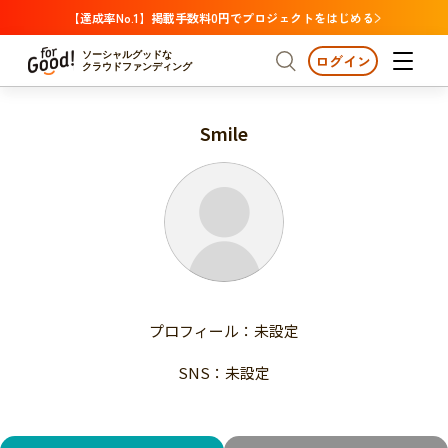
【達成率No.1】掲載手数料0円でプロジェクトをはじめる
ソーシャルグッドな
ログイン
クラウドファンディング
Smile
プロジェクトからさがす
注目
新着
支援金額が多い
プロジェクトからさがす
注目
新着
支援人数が多い
終了日が近い
支援金額が多い
カテゴリーからさがす
支援人数が多い
国際協力
医療・福祉
子ども・教育
終了日が近い
動物
地域活性
フード・農業
文化
カテゴリーからさがす
国際協力
プロフィール：未設定
環境・エシカル
人権・マイノリティ
医療・福祉
災害
社会貢献
SNS：未設定
子ども・教育
動物
地域からさがす
地域活性
北海道・東北
フード・農業
文化
北海道
青森
岩手
宮城
秋田