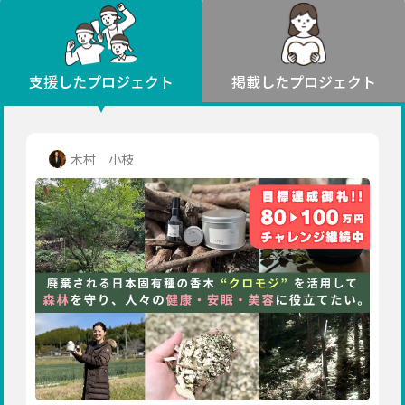
環境・エシカル
山形
福島
人権・マイノリティ
関東
災害
社会貢献
茨城
栃木
群馬
埼玉
千葉
支援したプロジェクト
掲載したプロジェクト
北海道・東北
東京
神奈川
地域からさがす
北海道
中部
青森
新潟
富山
石川
福井
山梨
木村 小枝
岩手
長野
岐阜
静岡
愛知
宮城
近畿
秋田
三重
滋賀
京都
大阪
兵庫
山形
奈良
和歌山
中国
福島
鳥取
島根
岡山
広島
山口
関東
茨城
四国
栃木
徳島
香川
愛媛
高知
九州・沖縄
群馬