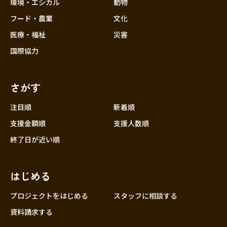
近畿
環境・エシカル
動物
三重
フード・農業
文化
滋賀
医療・福祉
災害
京都
国際協力
大阪
兵庫
さがす
奈良
和歌山
注目順
新着順
中国
支援金額順
支援人数順
鳥取
終了日が近い順
島根
岡山
はじめる
広島
山口
プロジェクトをはじめる
スタッフに相談する
四国
資料請求する
徳島