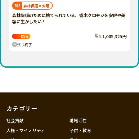
福岡
佐賀
長崎
熊本
大分
埼玉
森林保護×安眠
FOR
宮崎
鹿児島
沖縄
千葉
森林保護のために捨てられている、香木クロモジを安眠や美
容に生かしたい！
東京
神奈川
現在
1,005,325円
125
%
中部
残り
終了
新潟
富山
石川
福井
山梨
長野
カテゴリー
岐阜
静岡
社会貢献
地域活性
愛知
人権・マイノリティ
子供・教育