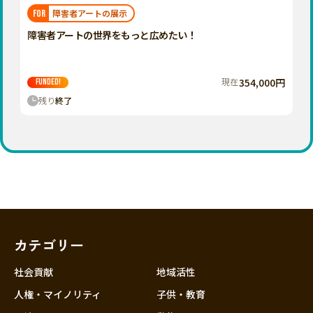
福岡
佐賀
長崎
熊本
大分
埼玉
障害者アートの展示
FOR
宮崎
鹿児島
沖縄
千葉
障害者アートの世界をもっと広めたい！
東京
神奈川
現在
354,000円
FUNDED!
中部
残り
終了
新潟
富山
石川
福井
山梨
長野
カテゴリー
岐阜
静岡
社会貢献
地域活性
愛知
人権・マイノリティ
子供・教育