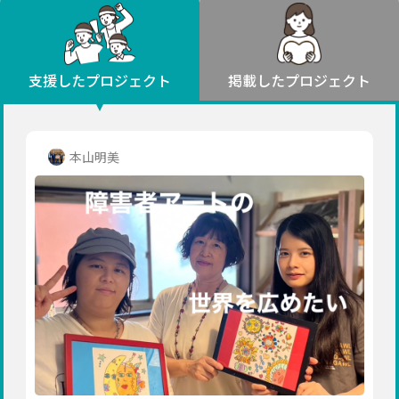
環境・エシカル
山形
福島
人権・マイノリティ
関東
災害
社会貢献
茨城
栃木
群馬
埼玉
千葉
支援したプロジェクト
掲載したプロジェクト
北海道・東北
東京
神奈川
地域からさがす
北海道
中部
青森
新潟
富山
石川
福井
山梨
本山明美
岩手
長野
岐阜
静岡
愛知
宮城
近畿
秋田
三重
滋賀
京都
大阪
兵庫
山形
奈良
和歌山
中国
福島
鳥取
島根
岡山
広島
山口
関東
茨城
四国
栃木
徳島
香川
愛媛
高知
九州・沖縄
群馬