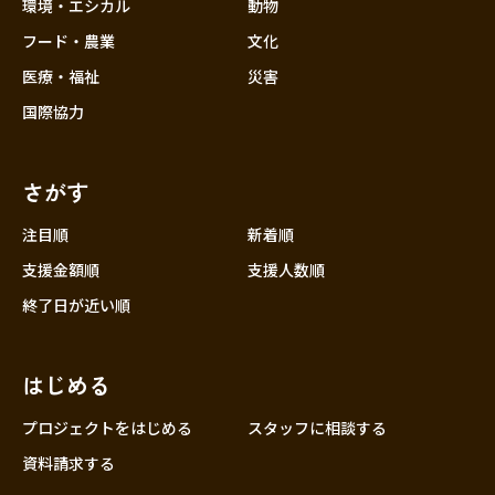
近畿
環境・エシカル
動物
三重
フード・農業
文化
滋賀
医療・福祉
災害
京都
国際協力
大阪
兵庫
さがす
奈良
和歌山
注目順
新着順
中国
支援金額順
支援人数順
鳥取
終了日が近い順
島根
岡山
はじめる
広島
山口
プロジェクトをはじめる
スタッフに相談する
四国
資料請求する
徳島