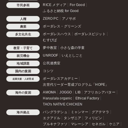
RICE メディア
For Good
市民参画
ふるさと納税 for Good
ZERO PC
アノサポ
人権
ボーダレス・グリーンズ
農業
ボーダレスハウス
ボーダレスビジット
多文化共生
むすびば
夢中教室
小さな森の学童
教育・子育て
UNROOF
いえとしごと
就労機会
公民連携室
地域課題
コシツ
国内の貧困
ボーダレスアカデミー
起業支援・人材育成
次世代リーダー育成プログラム「HOPE」
AMOMA
JOGGO
LIB
アフリカシアバター
海外の貧困
Haruulala organic
Ethical Factory
TAO's NATIVE CHICKEN
バングラデシュ
ミャンマー
グアテマラ
海外拠点
エクアドル
タンザニア
フィリピン
ブルキナファソ
マレーシア
セネガル
ケニア