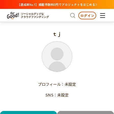
【達成率No.1】掲載手数料0円でプロジェクトをはじめる
ソーシャルグッドな
ログイン
クラウドファンディング
ｔｊ
プロジェクトからさがす
注目
新着
支援金額が多い
プロジェクトからさがす
注目
新着
支援人数が多い
終了日が近い
支援金額が多い
カテゴリーからさがす
支援人数が多い
国際協力
医療・福祉
子ども・教育
終了日が近い
動物
地域活性
フード・農業
文化
カテゴリーからさがす
国際協力
プロフィール：未設定
環境・エシカル
人権・マイノリティ
医療・福祉
災害
社会貢献
SNS：未設定
子ども・教育
動物
地域からさがす
地域活性
北海道・東北
フード・農業
文化
北海道
青森
岩手
宮城
秋田