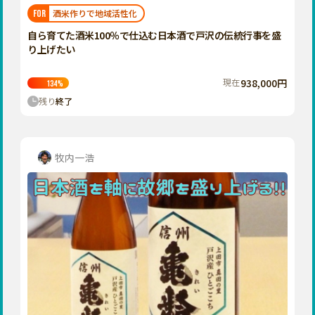
福岡
佐賀
長崎
熊本
大分
埼玉
酒米作りで地域活性化
FOR
宮崎
鹿児島
沖縄
千葉
自ら育てた酒米100％で仕込む日本酒で戸沢の伝統行事を盛
り上げたい
東京
神奈川
現在
938,000円
134
%
中部
残り
終了
新潟
富山
石川
牧内一浩
福井
山梨
長野
岐阜
静岡
愛知