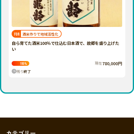
香川
愛媛
高知
九州・沖縄
福岡
酒米作りで地域活性化
FOR
佐賀
自ら育てた酒米100％で仕込む日本酒で、故郷を盛り上げた
い
長崎
熊本
現在
780,000円
195
%
残り
終了
大分
宮崎
鹿児島
沖縄
カテゴリー