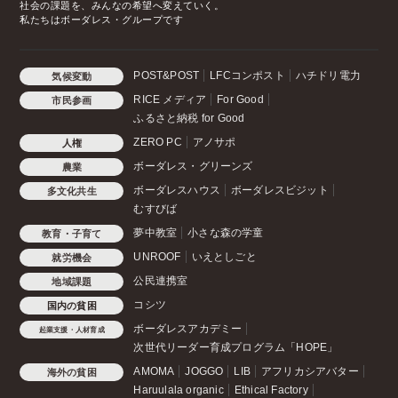
社会の課題を、みんなの希望へ変えていく。
私たちはボーダレス・グループです
POST&POST
LFCコンポスト
ハチドリ電力
気候変動
RICE メディア
For Good
市民参画
ふるさと納税 for Good
ZERO PC
アノサポ
人権
ボーダレス・グリーンズ
農業
ボーダレスハウス
ボーダレスビジット
多文化共生
むすびば
夢中教室
小さな森の学童
教育・子育て
UNROOF
いえとしごと
就労機会
公民連携室
地域課題
コシツ
国内の貧困
ボーダレスアカデミー
起業支援・人材育成
次世代リーダー育成プログラム「HOPE」
AMOMA
JOGGO
LIB
アフリカシアバター
海外の貧困
Haruulala organic
Ethical Factory