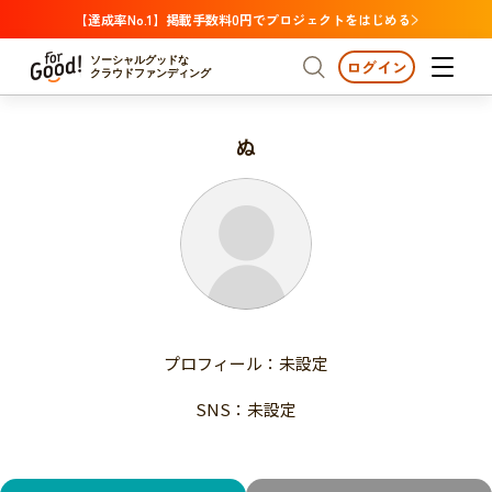
【達成率No.1】掲載手数料0円でプロジェクトをはじめる
ソーシャルグッドな
ログイン
クラウドファンディング
ぬ
プロジェクトからさがす
注目
新着
支援金額が多い
プロジェクトからさがす
注目
新着
支援人数が多い
終了日が近い
支援金額が多い
カテゴリーからさがす
支援人数が多い
国際協力
医療・福祉
子ども・教育
終了日が近い
動物
地域活性
フード・農業
文化
カテゴリーからさがす
国際協力
プロフィール：未設定
環境・エシカル
人権・マイノリティ
医療・福祉
災害
社会貢献
SNS：未設定
子ども・教育
動物
地域からさがす
地域活性
北海道・東北
フード・農業
文化
北海道
青森
岩手
宮城
秋田