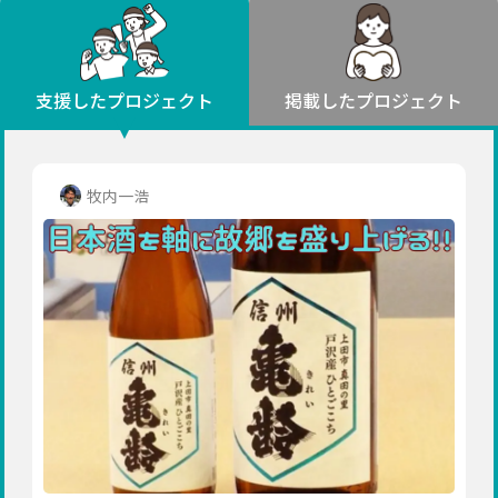
環境・エシカル
山形
福島
人権・マイノリティ
関東
災害
社会貢献
茨城
栃木
群馬
埼玉
千葉
支援したプロジェクト
掲載したプロジェクト
北海道・東北
東京
神奈川
地域からさがす
北海道
中部
青森
新潟
富山
石川
福井
山梨
牧内一浩
岩手
長野
岐阜
静岡
愛知
宮城
近畿
秋田
三重
滋賀
京都
大阪
兵庫
山形
奈良
和歌山
中国
福島
鳥取
島根
岡山
広島
山口
関東
茨城
四国
栃木
徳島
香川
愛媛
高知
九州・沖縄
群馬