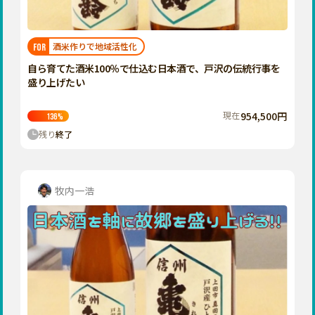
近畿
三重
滋賀
酒米作りで地域活性化
FOR
京都
自ら育てた酒米100％で仕込む日本酒で、戸沢の伝統行事を
大阪
盛り上げたい
兵庫
現在
954,500円
136
%
奈良
残り
終了
和歌山
中国
鳥取
牧内一浩
島根
岡山
広島
山口
四国
徳島