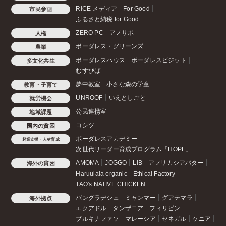
RICE メディア
For Good
市民参画
ふるさと納税 for Good
ZERO PC
アノサポ
人権
ボーダレス・グリーンズ
農業
ボーダレスハウス
ボーダレスビジット
多文化共生
むすびば
夢中教室
小さな森の学童
教育・子育て
UNROOF
いえとしごと
就労機会
公民連携室
地域課題
コシツ
国内の貧困
ボーダレスアカデミー
起業支援・人材育成
次世代リーダー育成プログラム「HOPE」
AMOMA
JOGGO
LIB
アフリカシアバター
海外の貧困
Haruulala organic
Ethical Factory
TAO's NATIVE CHICKEN
バングラデシュ
ミャンマー
グアテマラ
海外拠点
エクアドル
タンザニア
フィリピン
ブルキナファソ
マレーシア
セネガル
ケニア