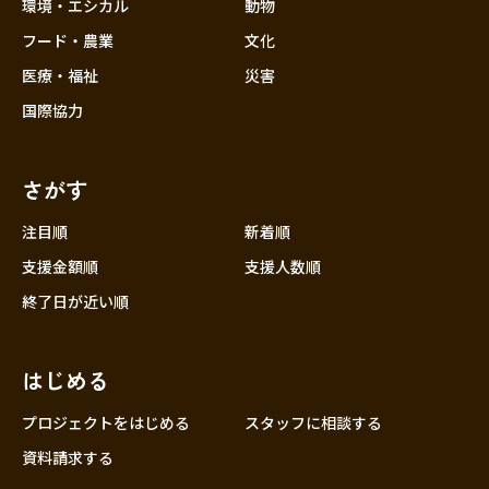
近畿
環境・エシカル
動物
三重
フード・農業
文化
滋賀
医療・福祉
災害
京都
国際協力
大阪
兵庫
さがす
奈良
和歌山
注目順
新着順
中国
支援金額順
支援人数順
鳥取
終了日が近い順
島根
岡山
はじめる
広島
山口
プロジェクトをはじめる
スタッフに相談する
四国
資料請求する
徳島