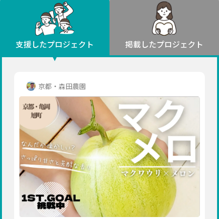
環境・エシカル
山形
福島
人権・マイノリティ
関東
災害
社会貢献
茨城
栃木
群馬
埼玉
千葉
支援したプロジェクト
掲載したプロジェクト
北海道・東北
東京
神奈川
地域からさがす
北海道
中部
青森
新潟
富山
石川
福井
山梨
京都・森田農園
岩手
長野
岐阜
静岡
愛知
宮城
近畿
秋田
三重
滋賀
京都
大阪
兵庫
山形
奈良
和歌山
中国
福島
鳥取
島根
岡山
広島
山口
関東
茨城
四国
栃木
徳島
香川
愛媛
高知
九州・沖縄
群馬