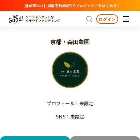
【達成率No.1】掲載手数料0円でプロジェクトをはじめる
ソーシャルグッドな
ログイン
クラウドファンディング
京都・森田農園
プロジェクトからさがす
注目
新着
支援金額が多い
プロジェクトからさがす
注目
新着
支援人数が多い
終了日が近い
支援金額が多い
カテゴリーからさがす
支援人数が多い
国際協力
医療・福祉
子ども・教育
終了日が近い
動物
地域活性
フード・農業
文化
カテゴリーからさがす
国際協力
プロフィール：未設定
環境・エシカル
人権・マイノリティ
医療・福祉
災害
社会貢献
SNS：未設定
子ども・教育
動物
地域からさがす
地域活性
北海道・東北
フード・農業
文化
北海道
青森
岩手
宮城
秋田