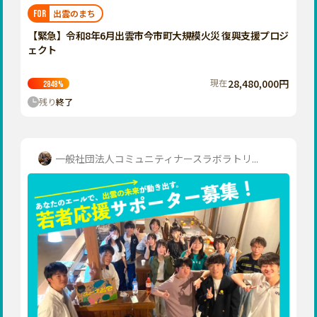
福岡
佐賀
長崎
熊本
大分
埼玉
出雲のまち
FOR
宮崎
鹿児島
沖縄
千葉
【緊急】令和8年6月出雲市今市町大規模火災 復興支援プロジ
ェクト
東京
神奈川
現在
28,480,000円
2848
%
中部
残り
終了
新潟
富山
石川
一般社団法人コミュニティナースラボラトリ...
福井
山梨
長野
岐阜
静岡
愛知