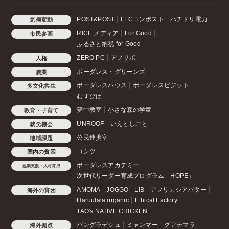
POST&POST
LFCコンポスト
ハチドリ電力
気候変動
RICE メディア
For Good
市民参画
ふるさと納税 for Good
ZERO PC
アノサポ
人権
ボーダレス・グリーンズ
農業
ボーダレスハウス
ボーダレスビジット
多文化共生
むすびば
夢中教室
小さな森の学童
教育・子育て
UNROOF
いえとしごと
就労機会
公民連携室
地域課題
コシツ
国内の貧困
ボーダレスアカデミー
起業支援・人材育成
次世代リーダー育成プログラム「HOPE」
AMOMA
JOGGO
LIB
アフリカシアバター
海外の貧困
Haruulala organic
Ethical Factory
TAO's NATIVE CHICKEN
バングラデシュ
ミャンマー
グアテマラ
海外拠点