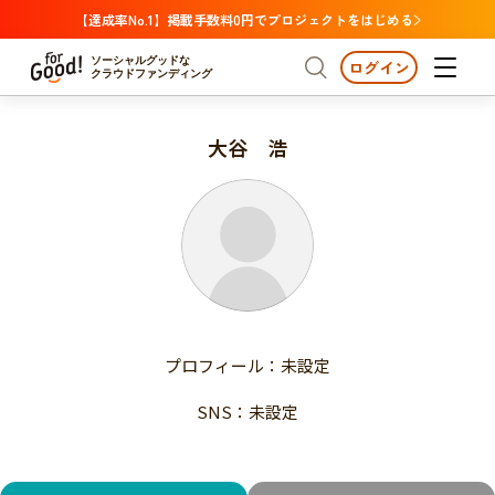
【達成率No.1】掲載手数料0円でプロジェクトをはじめる
ソーシャルグッドな
ログイン
クラウドファンディング
大谷 浩
プロジェクトからさがす
注目
新着
支援金額が多い
プロジェクトからさがす
注目
新着
支援人数が多い
終了日が近い
支援金額が多い
カテゴリーからさがす
支援人数が多い
国際協力
医療・福祉
子ども・教育
終了日が近い
動物
地域活性
フード・農業
文化
カテゴリーからさがす
国際協力
プロフィール：未設定
環境・エシカル
人権・マイノリティ
医療・福祉
災害
社会貢献
SNS：未設定
子ども・教育
動物
地域からさがす
地域活性
北海道・東北
フード・農業
文化
北海道
青森
岩手
宮城
秋田