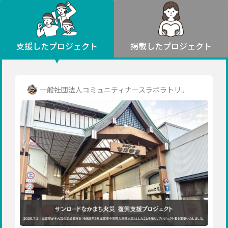
環境・エシカル
山形
福島
人権・マイノリティ
関東
災害
社会貢献
茨城
栃木
群馬
埼玉
千葉
支援したプロジェクト
掲載したプロジェクト
北海道・東北
東京
神奈川
地域からさがす
北海道
中部
青森
新潟
富山
石川
福井
山梨
一般社団法人コミュニティナースラボラトリ...
岩手
長野
岐阜
静岡
愛知
宮城
近畿
秋田
三重
滋賀
京都
大阪
兵庫
山形
奈良
和歌山
中国
福島
鳥取
島根
岡山
広島
山口
関東
茨城
四国
栃木
徳島
香川
愛媛
高知
九州・沖縄
群馬