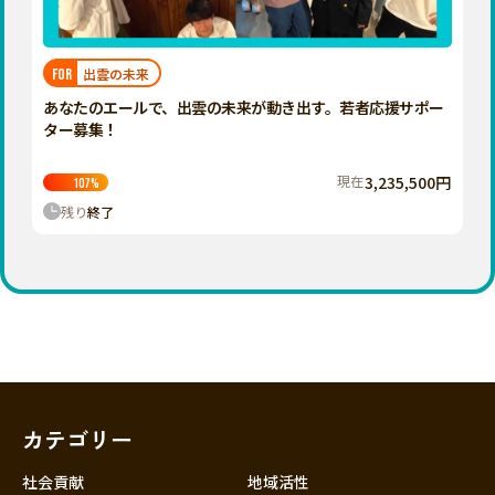
近畿
三重
滋賀
出雲の未来
FOR
京都
あなたのエールで、出雲の未来が動き出す。若者応援サポー
大阪
ター募集！
兵庫
現在
3,235,500円
107
%
奈良
残り
終了
和歌山
中国
鳥取
島根
岡山
広島
山口
カテゴリー
四国
徳島
社会貢献
地域活性