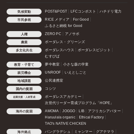
POST&POST
LFCコンポスト
ハチドリ電力
気候変動
RICE メディア
For Good
市民参画
ふるさと納税 for Good
ZERO PC
アノサポ
人権
ボーダレス・グリーンズ
農業
ボーダレスハウス
ボーダレスビジット
多文化共生
むすびば
夢中教室
小さな森の学童
教育・子育て
UNROOF
いえとしごと
就労機会
公民連携室
地域課題
コシツ
国内の貧困
ボーダレスアカデミー
起業支援・人材育成
次世代リーダー育成プログラム「HOPE」
AMOMA
JOGGO
LIB
アフリカシアバター
海外の貧困
Haruulala organic
Ethical Factory
TAO's NATIVE CHICKEN
バングラデシュ
ミャンマー
グアテマラ
海外拠点