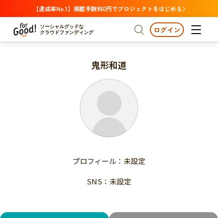
【達成率No.1】掲載手数料0円でプロジェクトをはじめる
ソーシャルグッドな
ログイン
クラウドファンディング
鬼形和道
プロジェクトからさがす
注目
新着
支援金額が多い
プロジェクトからさがす
注目
新着
支援人数が多い
終了日が近い
支援金額が多い
カテゴリーからさがす
支援人数が多い
国際協力
医療・福祉
子ども・教育
終了日が近い
動物
地域活性
フード・農業
文化
カテゴリーからさがす
国際協力
プロフィール：未設定
環境・エシカル
人権・マイノリティ
医療・福祉
災害
社会貢献
SNS：未設定
子ども・教育
動物
地域からさがす
地域活性
北海道・東北
フード・農業
文化
北海道
青森
岩手
宮城
秋田