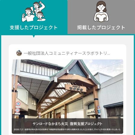
環境・エシカル
山形
福島
人権・マイノリティ
関東
災害
社会貢献
茨城
栃木
群馬
埼玉
千葉
支援したプロジェクト
掲載したプロジェクト
北海道・東北
東京
神奈川
地域からさがす
北海道
中部
青森
新潟
富山
石川
福井
山梨
一般社団法人コミュニティナースラボラトリ...
岩手
長野
岐阜
静岡
愛知
宮城
近畿
秋田
三重
滋賀
京都
大阪
兵庫
山形
奈良
和歌山
中国
福島
鳥取
島根
岡山
広島
山口
関東
茨城
四国
栃木
徳島
香川
愛媛
高知
九州・沖縄
群馬