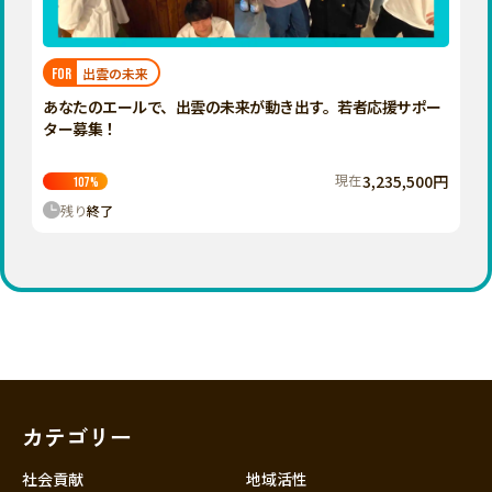
近畿
三重
滋賀
出雲の未来
FOR
京都
あなたのエールで、出雲の未来が動き出す。若者応援サポー
大阪
ター募集！
兵庫
現在
3,235,500円
107
%
奈良
残り
終了
和歌山
中国
鳥取
島根
岡山
広島
山口
カテゴリー
四国
徳島
社会貢献
地域活性