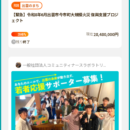
福岡
佐賀
長崎
熊本
大分
埼玉
出雲のまち
FOR
宮崎
鹿児島
沖縄
千葉
【緊急】令和8年6月出雲市今市町大規模火災 復興支援プロジ
ェクト
東京
神奈川
現在
28,480,000円
2848
%
中部
残り
終了
新潟
富山
石川
一般社団法人コミュニティナースラボラトリ...
福井
山梨
長野
岐阜
静岡
愛知