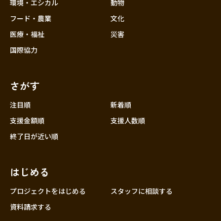
近畿
環境・エシカル
動物
三重
フード・農業
文化
滋賀
医療・福祉
災害
京都
国際協力
大阪
兵庫
さがす
奈良
和歌山
注目順
新着順
中国
支援金額順
支援人数順
鳥取
終了日が近い順
島根
岡山
はじめる
広島
山口
プロジェクトをはじめる
スタッフに相談する
四国
資料請求する
徳島