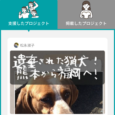
環境・エシカル
山形
福島
人権・マイノリティ
関東
災害
社会貢献
茨城
栃木
群馬
埼玉
千葉
支援したプロジェクト
掲載したプロジェクト
北海道・東北
東京
神奈川
地域からさがす
北海道
中部
青森
新潟
富山
石川
福井
山梨
松永淑子
岩手
長野
岐阜
静岡
愛知
宮城
近畿
秋田
三重
滋賀
京都
大阪
兵庫
山形
奈良
和歌山
中国
福島
鳥取
島根
岡山
広島
山口
関東
茨城
四国
栃木
徳島
香川
愛媛
高知
九州・沖縄
群馬