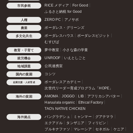
RICE メディア
For Good
市民参画
ふるさと納税 for Good
ZERO PC
アノサポ
人権
ボーダレス・グリーンズ
農業
ボーダレスハウス
ボーダレスビジット
多文化共生
むすびば
夢中教室
小さな森の学童
教育・子育て
UNROOF
いえとしごと
就労機会
公民連携室
地域課題
コシツ
国内の貧困
ボーダレスアカデミー
起業支援・人材育成
次世代リーダー育成プログラム「HOPE」
AMOMA
JOGGO
LIB
アフリカシアバター
海外の貧困
Haruulala organic
Ethical Factory
TAO's NATIVE CHICKEN
バングラデシュ
ミャンマー
グアテマラ
海外拠点
エクアドル
タンザニア
フィリピン
ブルキナファソ
マレーシア
セネガル
ケニア