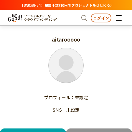
【達成率No.1】掲載手数料0円でプロジェクトをはじめる
ソーシャルグッドな
ログイン
クラウドファンディング
aitarooooo
プロジェクトからさがす
注目
新着
支援金額が多い
プロジェクトからさがす
注目
新着
支援人数が多い
終了日が近い
支援金額が多い
カテゴリーからさがす
支援人数が多い
国際協力
医療・福祉
子ども・教育
終了日が近い
動物
地域活性
フード・農業
文化
カテゴリーからさがす
国際協力
プロフィール：未設定
環境・エシカル
人権・マイノリティ
医療・福祉
災害
社会貢献
SNS：未設定
子ども・教育
動物
地域からさがす
地域活性
北海道・東北
フード・農業
文化
北海道
青森
岩手
宮城
秋田