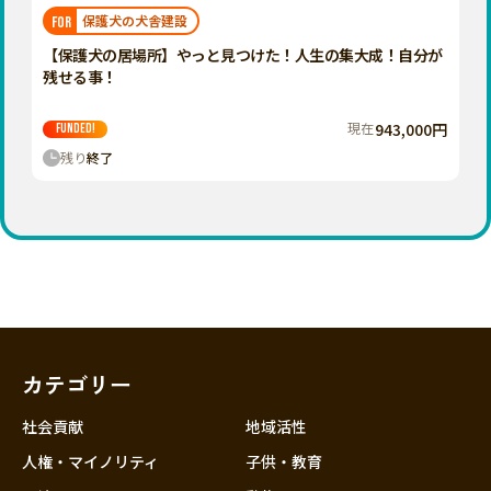
福岡
佐賀
長崎
熊本
大分
埼玉
保護犬の犬舎建設
FOR
宮崎
鹿児島
沖縄
千葉
【保護犬の居場所】やっと見つけた！人生の集大成！自分が
残せる事！
東京
神奈川
現在
943,000円
FUNDED!
中部
残り
終了
新潟
富山
石川
福井
山梨
長野
カテゴリー
岐阜
静岡
社会貢献
地域活性
愛知
人権・マイノリティ
子供・教育